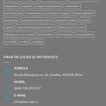
logopedie
magnetic
mapa transparenta
matematica
nevoi speciale
numaratoare
orientare in spatiu
piese magnetice
ping pong
preparate microscopice
produse cu video
puzzle
riglete
suprafata laminata cu liniatura
tabla de scris cu creta
tabla de scris cu marker
termometru
trusa dienes
trusa disectie
trusa logi
unifix
zoologie
ORAR DE LUCRU ȘI INFORMAȚII
ADRESA
Strada Seleușului nr. 42, Oradea, 410508, Bihor
MOBIL
0040 740 292 957
E-MAIL
info@edu-lab.ro