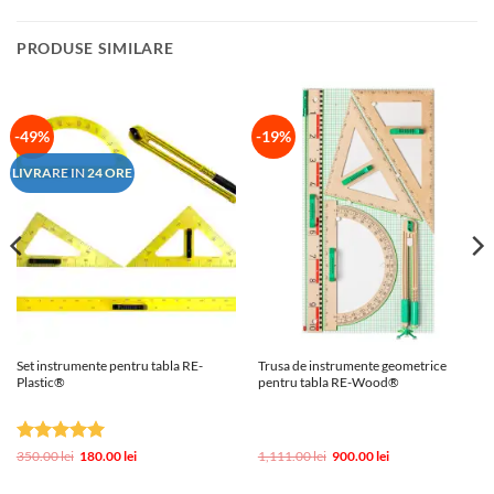
PRODUSE SIMILARE
-49%
-19%
LIVRARE IN 24 ORE
Set instrumente pentru tabla RE-
Trusa de instrumente geometrice
Plastic®
pentru tabla RE-Wood®
Evaluat la
Prețul
Prețul
Prețul
Prețul
350.00
lei
180.00
lei
1,111.00
lei
900.00
lei
inițial
curent
inițial
curent
5
din 5
a
este:
a
este: