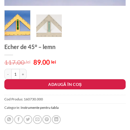
Echer de 45° – lemn
Prețul
Prețul
117.00
89.00
lei
lei
inițial
curent
Cantitate Echer de 45° - lemn
a
este:
fost:
89.00 lei.
ADAUGĂ ÎN COȘ
117.00 lei.
Cod Produs:
160730.000
Categorie:
Instrumente pentru tabla