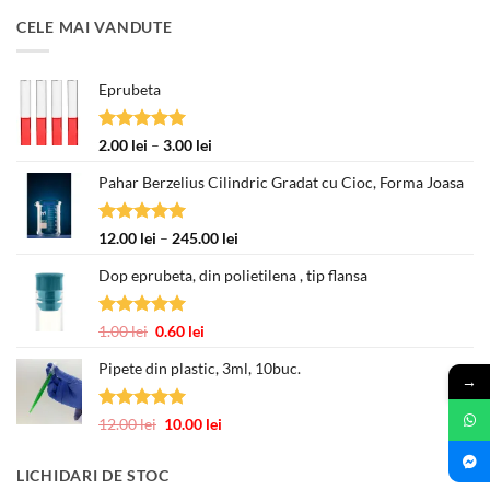
CELE MAI VANDUTE
Eprubeta
Evaluat la
Interval
2.00
lei
–
3.00
lei
5.00
din 5
de
Pahar Berzelius Cilindric Gradat cu Cioc, Forma Joasa
prețuri:
2.00 lei
până
Evaluat la
Interval
12.00
lei
–
245.00
lei
la
5.00
din 5
de
3.00 lei
Dop eprubeta, din polietilena , tip flansa
prețuri:
12.00 lei
până
Evaluat la
Prețul
Prețul
1.00
lei
0.60
lei
la
5.00
din 5
inițial
curent
245.00 lei
Pipete din plastic, 3ml, 10buc.
a
este:
→
fost:
0.60 lei.
1.00 lei.
Evaluat la
Prețul
Prețul
12.00
lei
10.00
lei
5.00
din 5
inițial
curent
a
este:
LICHIDARI DE STOC
fost:
10.00 lei.