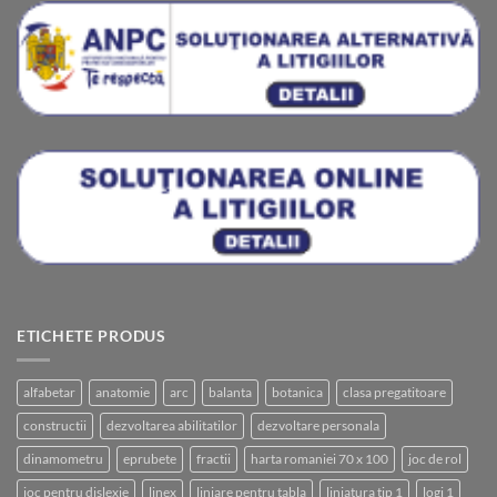
ETICHETE PRODUS
alfabetar
anatomie
arc
balanta
botanica
clasa pregatitoare
constructii
dezvoltarea abilitatilor
dezvoltare personala
dinamometru
eprubete
fractii
harta romaniei 70 x 100
joc de rol
joc pentru dislexie
linex
liniare pentru tabla
liniatura tip 1
logi 1