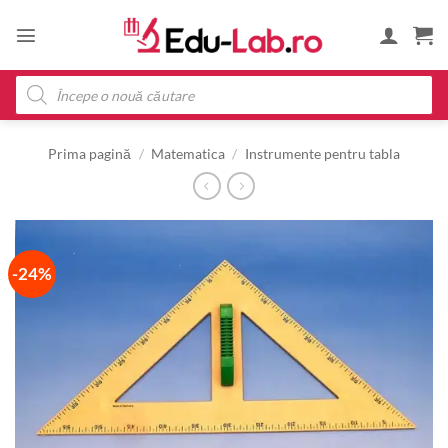
Skip
to
content
Products
search
Prima pagină
/
Matematica
/
Instrumente pentru tabla
-24%