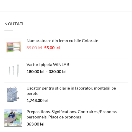
fost:
180.00 lei.
fost:
900.00 lei.
350.00 lei.
1,111.00 lei.
NOUTATI
Numaratoare din lemn cu bile Colorate
Prețul
Prețul
89.00
lei
55.00
lei
inițial
curent
a
este:
fost:
55.00 lei.
Varfuri pipeta WINLAB
89.00 lei.
Interval
180.00
lei
–
330.00
lei
de
prețuri:
Uscator pentru sticlarie in laborator, montabil pe
180.00 lei
perete
până
la
1,748.00
lei
330.00 lei
Prepositions. Significations. Contraires./Pronoms
personnels. Place de pronoms
363.00
lei