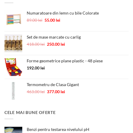
12.00 lei.
Numaratoare din lemn cu bile Colorate
Prețul
Prețul
89.00
lei
55.00
lei
inițial
curent
a
este:
fost:
55.00 lei.
Set de mase marcate cu carlig
89.00 lei.
Prețul
Prețul
418.00
lei
250.00
lei
inițial
curent
a
este:
Forme geometrice plane plastic - 48 piese
fost:
250.00 lei.
418.00 lei.
192.00
lei
Termometru de Clasa Gigant
Prețul
Prețul
463.00
lei
377.00
lei
inițial
curent
a
este:
fost:
377.00 lei.
CELE MAI BUNE OFERTE
463.00 lei.
Benzi pentru testarea nivelului pH