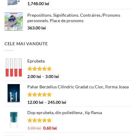
la
1,748.00
lei
330.00 lei
Prepositions. Significations. Contraires./Pronoms
personnels. Place de pronoms
363.00
lei
CELE MAI VANDUTE
Eprubeta
Evaluat la
Interval
2.00
lei
–
3.00
lei
5.00
din 5
de
Pahar Berzelius Cilindric Gradat cu Cioc, Forma Joasa
prețuri:
2.00 lei
până
Evaluat la
Interval
12.00
lei
–
245.00
lei
la
5.00
din 5
de
3.00 lei
Dop eprubeta, din polietilena , tip flansa
prețuri:
12.00 lei
până
Evaluat la
Prețul
Prețul
1.00
lei
0.60
lei
la
5.00
din 5
inițial
curent