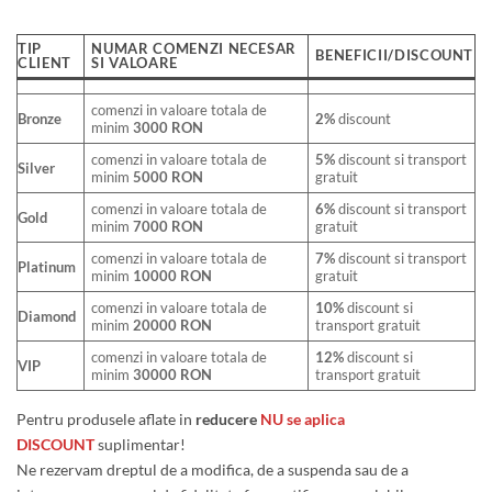
TIP
NUMAR COMENZI NECESAR
BENEFICII/DISCOUNT
CLIENT
SI VALOARE
comenzi in valoare totala de
Bronze
2%
discount
minim
3000 RON
comenzi in valoare totala de
5%
discount si transport
Silver
minim
5000 RON
gratuit
comenzi in valoare totala de
6%
discount si transport
Gold
minim
7000 RON
gratuit
comenzi in valoare totala de
7%
discount si transport
Platinum
minim
10000 RON
gratuit
comenzi in valoare totala de
10%
discount si
Diamond
minim
20000 RON
transport gratuit
comenzi in valoare totala de
12%
discount si
VIP
minim
30000 RON
transport gratuit
Pentru produsele aflate in
reducere
NU se aplica
DISCOUNT
suplimentar!
Ne rezervam dreptul de a modifica, de a suspenda sau de a