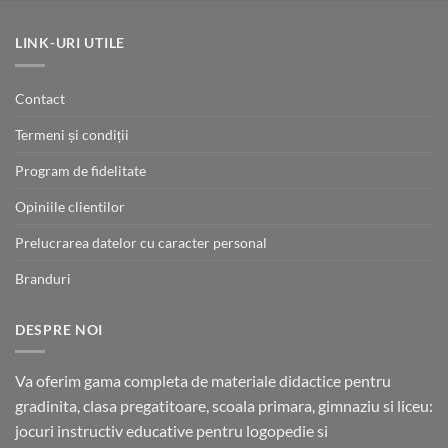
a
este:
fost:
22.00 lei.
36.00 lei.
LINK-URI UTILE
Contact
Termeni și condiții
Program de fidelitate
Opiniile clientilor
Prelucrarea datelor cu caracter personal
Branduri
DESPRE NOI
Va oferim gama completa de materiale didactice pentru
gradinita, clasa pregatitoare, scoala primara, gimnaziu si liceu:
jocuri instructiv educative pentru logopedie si