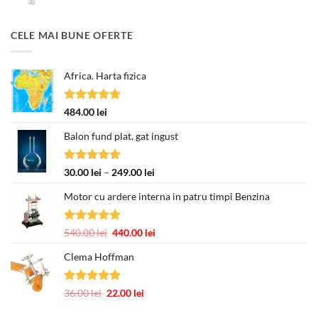
a
este:
fost:
377.00 lei.
CELE MAI BUNE OFERTE
463.00 lei.
Africa. Harta fizica
Evaluat la
484.00
lei
5.00
din 5
Balon fund plat, gat ingust
Evaluat la
Interval
30.00
lei
–
249.00
lei
5.00
din 5
de
Motor cu ardere interna in patru timpi Benzina
prețuri:
30.00 lei
până
Evaluat la
Prețul
Prețul
540.00
lei
440.00
lei
la
5.00
din 5
inițial
curent
249.00 lei
Clema Hoffman
a
este:
fost:
440.00 lei.
540.00 lei.
Evaluat la
Prețul
Prețul
36.00
lei
22.00
lei
5.00
din 5
inițial
curent