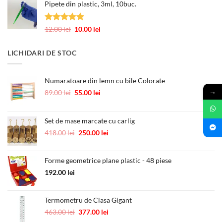
245.00 lei
Pipete din plastic, 3ml, 10buc.
a
este:
fost:
0.60 lei.
1.00 lei.
Evaluat la
Prețul
Prețul
12.00
lei
10.00
lei
5.00
din 5
inițial
curent
a
este:
LICHIDARI DE STOC
fost:
10.00 lei.
12.00 lei.
Numaratoare din lemn cu bile Colorate
→
Prețul
Prețul
89.00
lei
55.00
lei
inițial
curent
a
este:
fost:
55.00 lei.
Set de mase marcate cu carlig
89.00 lei.
Prețul
Prețul
418.00
lei
250.00
lei
inițial
curent
a
este:
Forme geometrice plane plastic - 48 piese
fost:
250.00 lei.
418.00 lei.
192.00
lei
Termometru de Clasa Gigant
Prețul
Prețul
463.00
lei
377.00
lei
inițial
curent