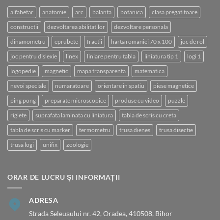
alfabetar
anatomie
arc
balanta
botanica
clasa pregatitoare
constructii
dezvoltarea abilitatilor
dezvoltare personala
dinamometru
eprubete
fractii
harta romaniei 70 x 100
joc de rol
joc pentru dislexie
linex
liniare pentru tabla
liniatura tip 1
logi 1
logopedie
magnetic
mapa transparenta
matematica
nevoi speciale
numaratoare
orientare in spatiu
piese magnetice
ping pong
preparate microscopice
produse cu video
puzzle
riglete
suprafata laminata cu liniatura
tabla de scris cu creta
tabla de scris cu marker
termometru
trusa dienes
trusa disectie
trusa logi
unifix
zoologie
ORAR DE LUCRU ȘI INFORMAȚII
ADRESA
Strada Seleușului nr. 42, Oradea, 410508, Bihor