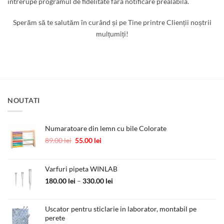
intrerupe programul de fidelitate fara notificare prealabila.
Sperăm să te salutăm în curând și pe Tine printre Clienții noștrii
mulțumiți!
NOUTATI
Numaratoare din lemn cu bile Colorate
Prețul
Prețul
89.00
lei
55.00
lei
inițial
curent
a
este:
fost:
55.00 lei.
Varfuri pipeta WINLAB
89.00 lei.
Interval
180.00
lei
–
330.00
lei
de
prețuri:
Uscator pentru sticlarie in laborator, montabil pe
180.00 lei
perete
până