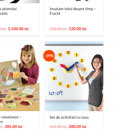
a atomului
Invatam totul despre timp –
rativ
Fractii
Prețul
Prețul
Prețul
Prețul
0
lei
1,100.00
lei
238.00
lei
120.00
lei
inițial
curent
inițial
curent
a
este:
a
este:
fost:
1,100.00 lei.
fost:
120.00 lei.
2,050.00 lei.
238.00 lei.
-39%
+
 sanatoase –
Set de activitati cu ceas
ce
Prețul
Prețul
Prețul
Prețul
lei
385.00
lei
461.00
lei
280.00
lei
inițial
curent
inițial
curent