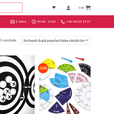
Coș
E-MAIL
09:00 - 17:00
+40 740 29 29 57
Sortat
0 rezultate
după
popularitate
-50%
+