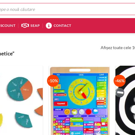
ISCOUNT
SEAP
CONTACT
Afișez toate cele 1
etice”
-10%
-46%
+
+