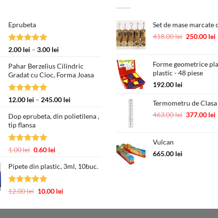
Eprubeta
Set de mase marcate c
Prețul
418.00
lei
250.00
lei
inițial
Evaluat la
Interval
2.00
lei
–
3.00
lei
a
5.00
din 5
de
fost:
Forme geometrice pl
Pahar Berzelius Cilindric
prețuri:
plastic - 48 piese
418.00 lei.
Gradat cu Cioc, Forma Joasa
2.00 lei
192.00
lei
până
la
Evaluat la
Interval
12.00
lei
–
245.00
lei
Termometru de Clasa
3.00 lei
5.00
din 5
de
Prețul
463.00
lei
377.00
lei
Dop eprubeta, din polietilena ,
prețuri:
inițial
tip flansa
12.00 lei
a
până
Vulcan
fost:
la
Evaluat la
Prețul
Prețul
1.00
lei
0.60
lei
463.00 lei.
665.00
lei
245.00 lei
5.00
din 5
inițial
curent
Pipete din plastic, 3ml, 10buc.
a
este:
fost:
0.60 lei.
1.00 lei.
Evaluat la
Prețul
Prețul
12.00
lei
10.00
lei
5.00
din 5
inițial
curent
a
este: