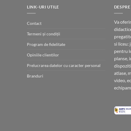
LINK-URI UTILE
DESPRE
Va oferi
Contact
didactic
Termeni și condiții
pregatit
si liceu:
Program de fidelitate
pentru l
Opiniile clientilor
planse, 
Prelucrarea datelor cu caracter personal
dispoziti
atlase, 
Branduri
video, e
echipame