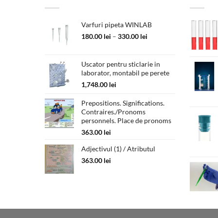
Varfuri pipeta WINLAB
Interval
180.00
lei
–
330.00
lei
de
prețuri:
180.00 lei
Uscator pentru sticlarie in
laborator, montabil pe perete
până
la
1,748.00
lei
330.00 lei
Prepositions. Significations.
Contraires./Pronoms
personnels. Place de pronoms
363.00
lei
Adjectivul (1) / Atributul
363.00
lei