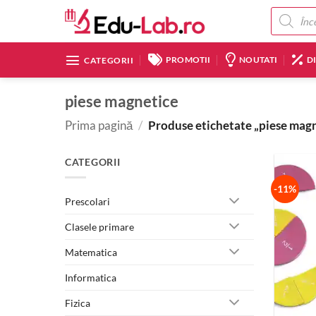
Skip
Products
search
to
content
PROMOTII
NOUTATI
D
CATEGORII
piese magnetice
Prima pagină
/
Produse etichetate „piese magn
CATEGORII
-11%
Prescolari
Clasele primare
Matematica
Informatica
Fizica
+