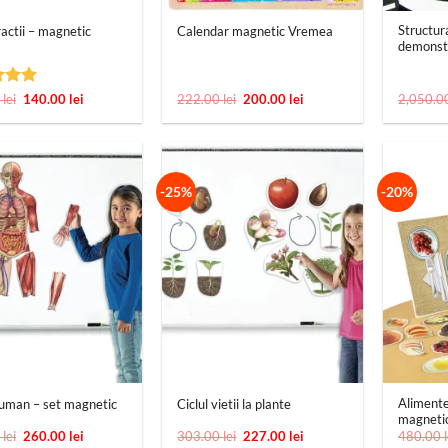
Structur
ractii – magnetic
Calendar magnetic Vremea
demonst
t la
Prețul
Prețul
Prețul
Prețul
0
lei
140.00
lei
222.00
lei
200.00
lei
2,050.0
inițial
curent
inițial
curent
 5
a
este:
a
este:
fost:
140.00 lei.
fost:
200.00 lei.
157.00 lei.
222.00 lei.
-25%
-20%
+
+
Alimente
uman – set magnetic
Ciclul vietii la plante
magneti
Prețul
Prețul
Prețul
Prețul
0
lei
260.00
lei
303.00
lei
227.00
lei
480.00
inițial
curent
inițial
curent