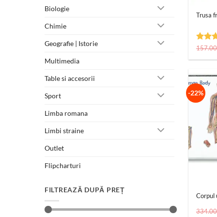
Biologie
Trusa f
Chimie
Geografie | Istorie
Evalua
157.0
5
din
Multimedia
Table si accesorii
-22%
Sport
Limba romana
Limbi straine
Outlet
Flipcharturi
+
FILTREAZĂ DUPĂ PREȚ
Corpul 
334.0