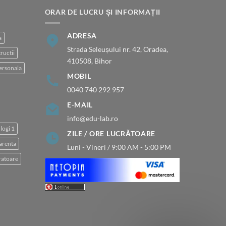
fost:
280.00 lei.
400.00 lei.
ORAR DE LUCRU ȘI INFORMAȚII
ADRESA
a
Strada Seleușului nr. 42, Oradea,
ructii
410508, Bihor
ersonala
MOBIL
0040 740 292 957
E-MAIL
info@edu-lab.ro
logi 1
ZILE / ORE LUCRĂTOARE
arenta
Luni - Vineri / 9:00 AM - 5:00 PM
atoare