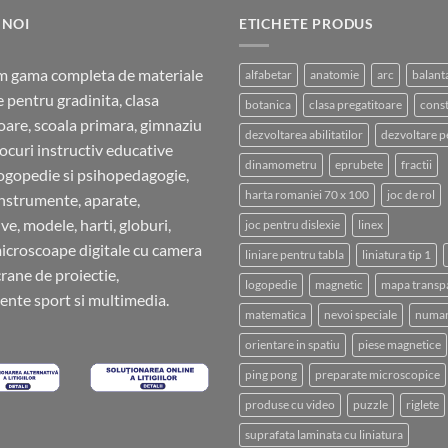
fost:
10.00 lei.
12.00 lei.
 NOI
ETICHETE PRODUS
m gama completa de materiale
alfabetar
anatomie
arc
balant
e pentru gradinita, clasa
botanica
clasa pregatitoare
const
oare, scoala primara, gimnaziu
dezvoltarea abilitatilor
dezvoltare p
 jocuri instructiv educative
dinamometru
eprubete
fractii
ogopedie si psihopedagogie,
harta romaniei 70 x 100
joc de rol
instrumente, aparate,
ve, modele, harti, globuri,
joc pentru dislexie
linex
microscoape digitale cu camera
liniare pentru tabla
liniatura tip 1
crane de proiectie,
logopedie
magnetic
mapa transp
nte sport si multimedia.
matematica
nevoi speciale
numar
orientare in spatiu
piese magnetice
ping pong
preparate microscopice
produse cu video
puzzle
riglete
suprafata laminata cu liniatura