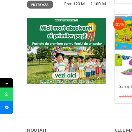
Preț
Preț
Preț:
120 lei
—
1,100 lei
FILTREAZĂ
minim
maxim
-13%
+
←
Sa ingr
534.0
NOUTATI
CELE M