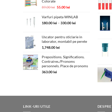
Colorate
Prețul
Prețul
89.00
lei
55.00
lei
inițial
curent
a
este:
Varfuri pipeta WINLAB
fost:
55.00 lei.
Interval
180.00
lei
–
330.00
lei
89.00 lei.
de
prețuri:
Uscator pentru sticlarie in
180.00 lei
laborator, montabil pe perete
până
la
1,748.00
lei
330.00 lei
Prepositions. Significations.
Contraires./Pronoms
personnels. Place de pronoms
363.00
lei
LINK-URI UTILE
DESPRE