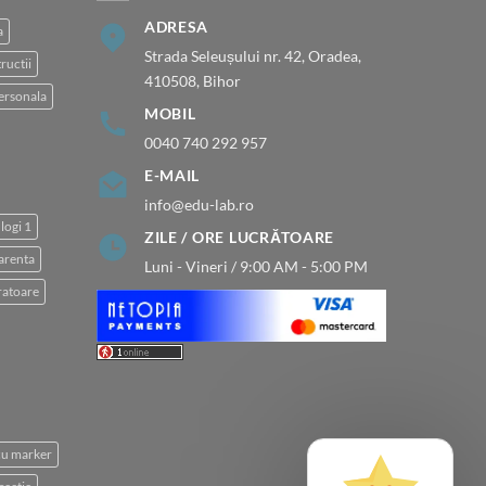
ADRESA
a
Strada Seleușului nr. 42, Oradea,
ructii
410508, Bihor
ersonala
MOBIL
0040 740 292 957
E-MAIL
info@edu-lab.ro
logi 1
ZILE / ORE LUCRĂTOARE
arenta
Luni - Vineri / 9:00 AM - 5:00 PM
atoare
 cu marker