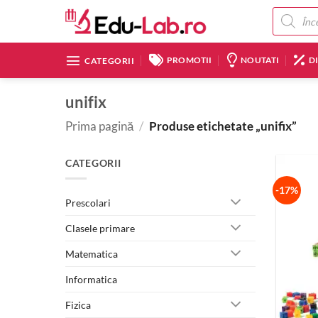
Skip
Products
search
to
content
PROMOTII
NOUTATI
D
CATEGORII
unifix
Prima pagină
/
Produse etichetate „unifix”
CATEGORII
-17%
Prescolari
Clasele primare
Matematica
Informatica
Fizica
+