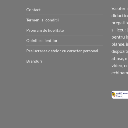
Va oferi
Contact
didactic
Termeni și condiții
pregatit
si liceu:
Program de fidelitate
pentru l
Opiniile clientilor
planse, 
Prelucrarea datelor cu caracter personal
dispoziti
atlase, 
Branduri
video, e
echipame