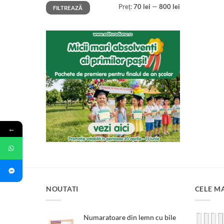
Preț
Preț
Preț:
70 lei
—
800 lei
FILTREAZĂ
minim
maxim
←
NOUTATI
CELE M
Numaratoare din lemn cu bile