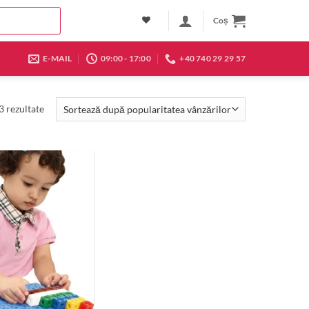
Coș
E-MAIL
09:00 - 17:00
+40 740 29 29 57
Sortat
3 rezultate
după
popularitate