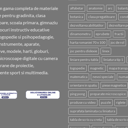
m gama completa de materiale
alfabetar
anatomie
arc
balant
e pentru gradinita, clasa
botanica
clasa pregatitoare
const
oare, scoala primara, gimnaziu
dezvoltarea abilitatilor
dezvoltare p
 jocuri instructiv educative
dinamometru
eprubete
fractii
ogopedie si psihopedagogie,
harta romaniei 70 x 100
joc de rol
instrumente, aparate,
ve, modele, harti, globuri,
joc pentru dislexie
linex
microscoape digitale cu camera
liniare pentru tabla
liniatura tip 1
crane de proiectie,
logopedie
magnetic
mapa transp
nte sport si multimedia.
matematica
nevoi speciale
numar
orientare in spatiu
piese magnetice
ping pong
preparate microscopice
produse cu video
puzzle
riglete
suprafata laminata cu liniatura
tabla de scris cu creta
tabla de scris