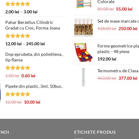
Colorate
Prețul
Pre
89.00
lei
55.00
lei
Evaluat la
Interval
2.00
lei
–
3.00
lei
inițial
cur
5.00
din 5
de
a
est
Set de mase marcate c
Pahar Berzelius Cilindric
prețuri:
fost:
55.
Gradat cu Cioc, Forma Joasa
Prețul
418.00
lei
250.00
lei
2.00 lei
89.00 lei.
inițial
până
a
la
Evaluat la
Interval
12.00
lei
–
245.00
lei
Forme geometrice pl
fost:
3.00 lei
5.00
din 5
de
plastic - 48 piese
418.00 lei.
Dop eprubeta, din polietilena ,
prețuri:
192.00
lei
tip flansa
12.00 lei
până
Termometru de Clasa
la
Evaluat la
Prețul
Prețul
1.00
lei
0.60
lei
Prețul
463.00
lei
377.00
lei
245.00 lei
5.00
din 5
inițial
curent
inițial
Pipete din plastic, 3ml, 10buc.
a
este:
a
fost:
0.60 lei.
fost:
1.00 lei.
463.00 lei.
Evaluat la
Prețul
Prețul
12.00
lei
10.00
lei
5.00
din 5
inițial
curent
a
este:
fost:
10.00 lei.
12.00 lei.
 NOI
ETICHETE PRODUS