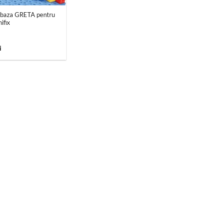
e baza GRETA pentru
ifix
i