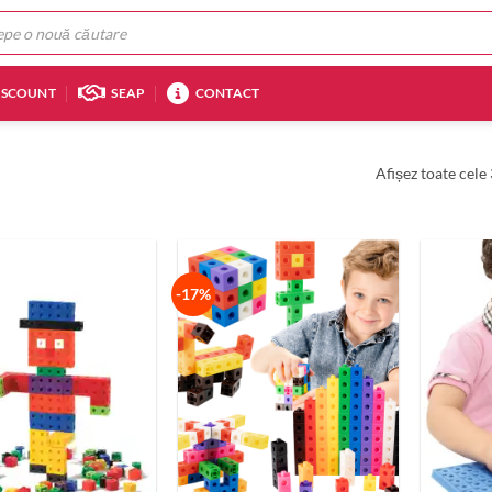
ISCOUNT
SEAP
CONTACT
Afișez toate cele 
-17%
+
+