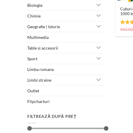
Biologie
Cuburi 
1000 b
Chimie
Geografie | Istorie
Evalua
960.0
5
din
Multimedia
Table si accesorii
Sport
Limba romana
Limbi straine
Outlet
Flipcharturi
FILTREAZĂ DUPĂ PREȚ