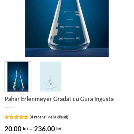
Pahar Erlenmeyer Gradat cu Gura Ingusta
(
4
recenzii de la clienți)
Evaluat la
4
Interval
20.00
–
236.00
lei
lei
5
din 5 pe
baza a