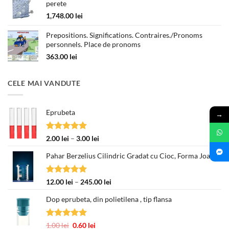
perete
până
la
1,748.00
lei
330.00 lei
Prepositions. Significations. Contraires./Pronoms
personnels. Place de pronoms
363.00
lei
CELE MAI VANDUTE
Eprubeta
→
Evaluat la
Interval
2.00
lei
–
3.00
lei
5.00
din 5
de
Pahar Berzelius Cilindric Gradat cu Cioc, Forma Joasa
prețuri:
2.00 lei
până
Evaluat la
Interval
12.00
lei
–
245.00
lei
la
5.00
din 5
de
3.00 lei
Dop eprubeta, din polietilena , tip flansa
prețuri:
12.00 lei
până
Evaluat la
Prețul
Prețul
1.00
lei
0.60
lei