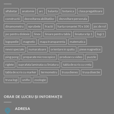
alfabetar
anatomie
arc
balanta
botanica
clasa pregatitoare
constructii
dezvoltarea abilitatilor
dezvoltare personala
dinamometru
eprubete
fractii
harta romaniei 70 x 100
joc de rol
joc pentru dislexie
linex
liniare pentru tabla
liniatura tip 1
logi 1
logopedie
magnetic
mapa transparenta
matematica
nevoi speciale
numaratoare
orientare in spatiu
piese magnetice
ping pong
preparate microscopice
produse cu video
puzzle
riglete
suprafata laminata cu liniatura
tabla de scris cu creta
tabla de scris cu marker
termometru
trusa dienes
trusa disectie
trusa logi
unifix
zoologie
ORAR DE LUCRU ȘI INFORMAȚII
ADRESA