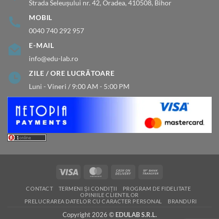
Strada Seleușului nr. 42, Oradea, 410508, Bihor
MOBIL
0040 740 292 957
E-MAIL
info@edu-lab.ro
ZILE / ORE LUCRĂTOARE
Luni - Vineri / 9:00 AM - 5:00 PM
Visa
MasterCard
Cash
Bank
On
Transfer
CONTACT
TERMENI ȘI CONDIȚII
PROGRAM DE FIDELITATE
Delivery
OPINIILE CLIENTILOR
PRELUCRAREA DATELOR CU CARACTER PERSONAL
BRANDURI
Copyright 2026 ©
EDULAB S.R.L.