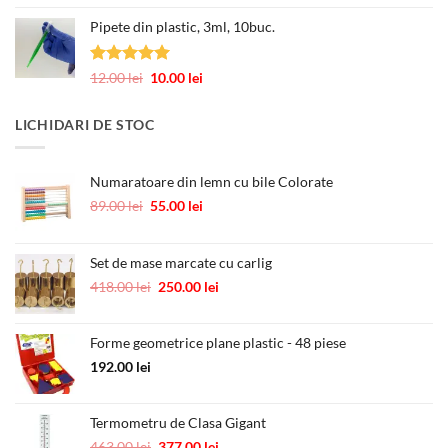
la
5.00
din 5
inițial
curent
245.00 lei
Pipete din plastic, 3ml, 10buc.
a
este:
fost:
0.60 lei.
1.00 lei.
Evaluat la
Prețul
Prețul
12.00
lei
10.00
lei
5.00
din 5
inițial
curent
a
este:
LICHIDARI DE STOC
fost:
10.00 lei.
12.00 lei.
Numaratoare din lemn cu bile Colorate
Prețul
Prețul
89.00
lei
55.00
lei
inițial
curent
a
este:
fost:
55.00 lei.
Set de mase marcate cu carlig
89.00 lei.
Prețul
Prețul
418.00
lei
250.00
lei
inițial
curent
a
este:
Forme geometrice plane plastic - 48 piese
fost:
250.00 lei.
418.00 lei.
192.00
lei
Termometru de Clasa Gigant
Prețul
Prețul
463.00
lei
377.00
lei