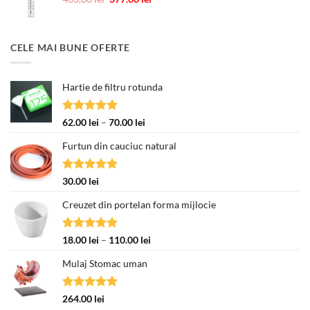
inițial
curent
a
este:
fost:
377.00 lei.
CELE MAI BUNE OFERTE
463.00 lei.
Hartie de filtru rotunda
Evaluat la
Interval
62.00
lei
–
70.00
lei
5.00
din 5
de
Furtun din cauciuc natural
prețuri:
62.00 lei
până
Evaluat la
30.00
lei
la
5.00
din 5
70.00 lei
Creuzet din portelan forma mijlocie
Evaluat la
Interval
18.00
lei
–
110.00
lei
5.00
din 5
de
Mulaj Stomac uman
prețuri:
18.00 lei
până
Evaluat la
264.00
lei
la
5.00
din 5