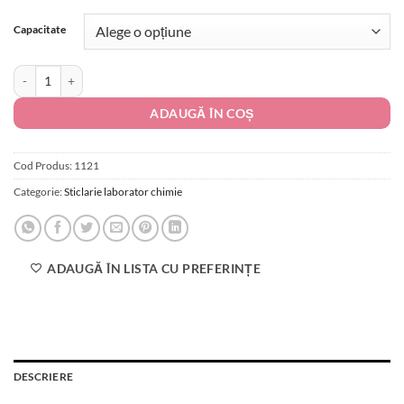
de
evaluări de
prețuri:
la clienți
Capacitate
20.00 lei
până
Cantitate Pahar Erlenmeyer Gradat cu Gura Ingusta
la
236.00 lei
ADAUGĂ ÎN COȘ
Cod Produs:
1121
Categorie:
Sticlarie laborator chimie
ADAUGĂ ÎN LISTA CU PREFERINȚE
DESCRIERE