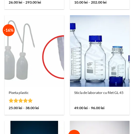
Evaluat la
Interval
Interval
26.00
lei
–
293.00
lei
10.00
lei
–
202.00
lei
de
de
5
din 5
prețuri:
prețuri:
26.00 lei
10.00 lei
până
până
la
la
293.00 lei
202.00 lei
-16%
Piseta plastic
Sticla de laborator cu filet GL 45
Evaluat la
Interval
Interval
25.00
lei
–
38.00
lei
49.00
lei
–
96.00
lei
de
de
5
din 5
prețuri:
prețuri:
25.00 lei
49.00 lei
până
până
la
la
38.00 lei
96.00 lei