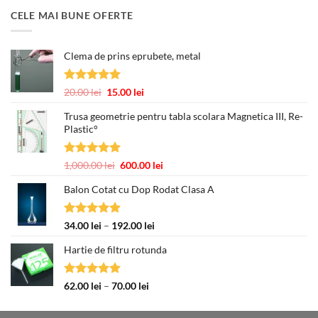
fost:
377.00 lei.
CELE MAI BUNE OFERTE
463.00 lei.
Clema de prins eprubete, metal
Evaluat la
Prețul
Prețul
20.00
lei
15.00
lei
5.00
din 5
inițial
curent
Trusa geometrie pentru tabla scolara Magnetica III, Re-
a
este:
Plastic°
fost:
15.00 lei.
20.00 lei.
Evaluat la
Prețul
Prețul
1,000.00
lei
600.00
lei
5.00
din 5
inițial
curent
Balon Cotat cu Dop Rodat Clasa A
a
este:
fost:
600.00 lei.
1,000.00 lei.
Evaluat la
Interval
34.00
lei
–
192.00
lei
5.00
din 5
de
Hartie de filtru rotunda
prețuri:
34.00 lei
până
Evaluat la
Interval
62.00
lei
–
70.00
lei
la
5.00
din 5
de
192.00 lei
prețuri: