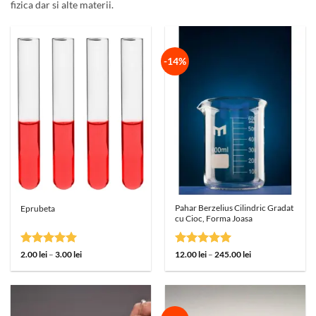
fizica dar si alte materii.
-14%
Pahar Berzelius Cilindric Gradat
Eprubeta
cu Cioc, Forma Joasa
Evaluat la
Interval
Evaluat la
Interval
2.00
lei
–
3.00
lei
12.00
lei
–
245.00
lei
de
de
5
din 5
5
din 5
prețuri:
prețuri:
2.00 lei
12.00 lei
până
până
la
la
3.00 lei
245.00 lei