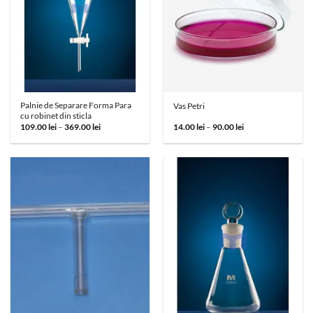
Palnie de Separare Forma Para
Vas Petri
cu robinet din sticla
Interval
Interval
109.00
lei
–
369.00
lei
14.00
lei
–
90.00
lei
de
de
prețuri:
prețuri:
109.00 lei
14.00 lei
până
până
la
la
369.00 lei
90.00 lei