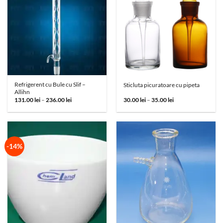
Refrigerent cu Bule cu Slif –
Sticluta picuratoare cu pipeta
Allihn
Interval
Interval
131.00
lei
–
236.00
lei
30.00
lei
–
35.00
lei
de
de
prețuri:
prețuri:
131.00 lei
30.00 lei
până
până
la
la
236.00 lei
35.00 lei
-14%