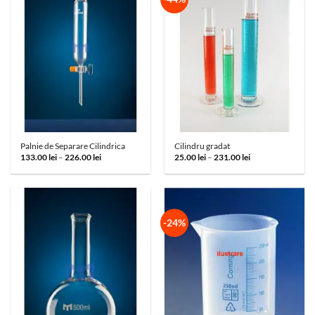
Palnie de Separare Cilindrica
Cilindru gradat
Interval
Interval
133.00
lei
–
226.00
lei
25.00
lei
–
231.00
lei
de
de
prețuri:
prețuri:
133.00 lei
25.00 lei
până
până
la
la
226.00 lei
231.00 lei
-24%