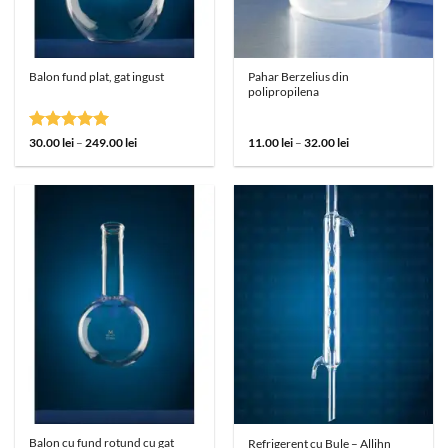
Pahar Berzelius din
Balon fund plat, gat ingust
polipropilena
Evaluat la
Interval
Interval
30.00
lei
–
249.00
lei
11.00
lei
–
32.00
lei
de
de
5
din 5
prețuri:
prețuri:
30.00 lei
11.00 lei
până
până
la
la
249.00 lei
32.00 lei
Balon cu fund rotund cu gat
Refrigerent cu Bule – Allihn