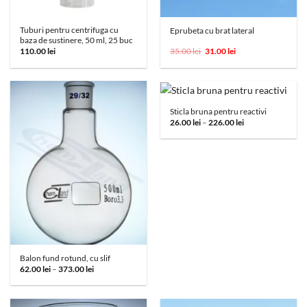
Tuburi pentru centrifuga cu
Eprubeta cu brat lateral
baza de sustinere, 50 ml, 25 buc
Prețul
Prețul
110.00
lei
35.00
lei
31.00
lei
inițial
curent
a
este:
fost:
31.00 lei.
35.00 lei.
Sticla bruna pentru reactivi
Interval
26.00
lei
–
226.00
lei
de
prețuri:
26.00 lei
până
la
226.00 lei
Balon fund rotund, cu slif
Interval
62.00
lei
–
373.00
lei
de
prețuri:
62.00 lei
până