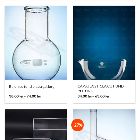
179.00 lei
105.00 lei
până
până
la
la
350.00 lei
177.00 lei
CAPSULA STICLA CU FUND
Balon cu fund plat si gat larg
ROTUND
Interval
Interval
38.00
lei
–
74.00
lei
34.00
lei
–
63.00
lei
de
de
prețuri:
prețuri:
38.00 lei
34.00 lei
până
până
la
la
74.00 lei
63.00 lei
-27%