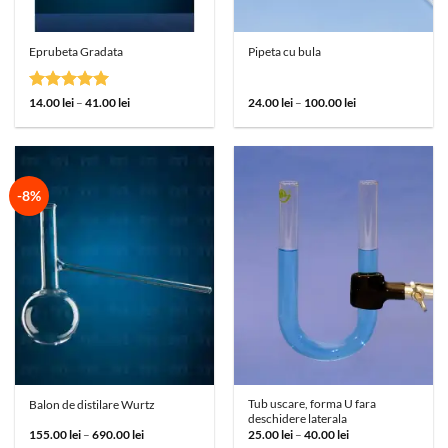
Eprubeta Gradata
Pipeta cu bula
Evaluat la
Interval
Interval
14.00
lei
–
41.00
lei
24.00
lei
–
100.00
lei
de
de
5
din 5
prețuri:
prețuri:
14.00 lei
24.00 lei
până
până
la
la
41.00 lei
100.00 lei
-8%
Tub uscare, forma U fara
Balon de distilare Wurtz
deschidere laterala
Interval
Interval
155.00
lei
–
690.00
lei
25.00
lei
–
40.00
lei
de
de