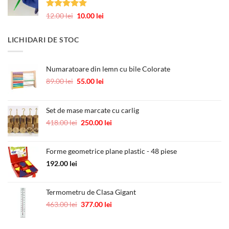
fost:
0.60 lei.
1.00 lei.
Evaluat la
Prețul
Prețul
12.00
lei
10.00
lei
5.00
din 5
inițial
curent
a
este:
LICHIDARI DE STOC
fost:
10.00 lei.
12.00 lei.
Numaratoare din lemn cu bile Colorate
Prețul
Prețul
89.00
lei
55.00
lei
inițial
curent
a
este:
fost:
55.00 lei.
Set de mase marcate cu carlig
89.00 lei.
Prețul
Prețul
418.00
lei
250.00
lei
inițial
curent
a
este:
Forme geometrice plane plastic - 48 piese
fost:
250.00 lei.
418.00 lei.
192.00
lei
Termometru de Clasa Gigant
Prețul
Prețul
463.00
lei
377.00
lei
inițial
curent
a
este: