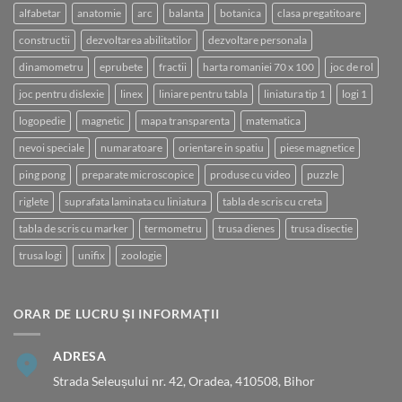
alfabetar
anatomie
arc
balanta
botanica
clasa pregatitoare
constructii
dezvoltarea abilitatilor
dezvoltare personala
dinamometru
eprubete
fractii
harta romaniei 70 x 100
joc de rol
joc pentru dislexie
linex
liniare pentru tabla
liniatura tip 1
logi 1
logopedie
magnetic
mapa transparenta
matematica
nevoi speciale
numaratoare
orientare in spatiu
piese magnetice
ping pong
preparate microscopice
produse cu video
puzzle
riglete
suprafata laminata cu liniatura
tabla de scris cu creta
tabla de scris cu marker
termometru
trusa dienes
trusa disectie
trusa logi
unifix
zoologie
ORAR DE LUCRU ȘI INFORMAȚII
ADRESA
Strada Seleușului nr. 42, Oradea, 410508, Bihor