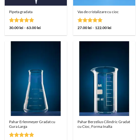
Pipeta gradata
Vas de cristalizare cu cioc
Evaluat la
Interval
Evaluat la
Interval
30.00
lei
–
63.00
lei
27.00
lei
–
122.00
lei
de
de
5
din 5
5
din 5
prețuri:
prețuri:
30.00 lei
27.00 lei
până
până
la
la
63.00 lei
122.00 lei
Pahar Erlenmeyer Gradat cu
Pahar Berzelius Cilindric Gradat
Gura Larga
cu Cioc, Forma Inalta