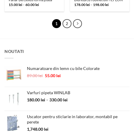
Interval
Interval
15.00
lei
–
60.00
lei
178.00
lei
–
198.00
lei
de
de
prețuri:
prețuri:
15.00 lei
178.00 lei
până
până
la
la
1
2
60.00 lei
198.00 lei
NOUTATI
Numaratoare din lemn cu bile Colorate
Prețul
Prețul
89.00
lei
55.00
lei
inițial
curent
a
este:
fost:
55.00 lei.
Varfuri pipeta WINLAB
89.00 lei.
Interval
180.00
lei
–
330.00
lei
de
prețuri:
Uscator pentru sticlarie in laborator, montabil pe
180.00 lei
perete
până
la
1,748.00
lei
330.00 lei