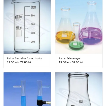
la
373.00 lei
Pahar Berzelius forma inalta
Pahar Erlenmeyer
Interval
Interval
12.00
lei
–
79.00
lei
19.00
lei
–
37.00
lei
de
de
prețuri:
prețuri:
12.00 lei
19.00 lei
până
până
la
la
79.00 lei
37.00 lei