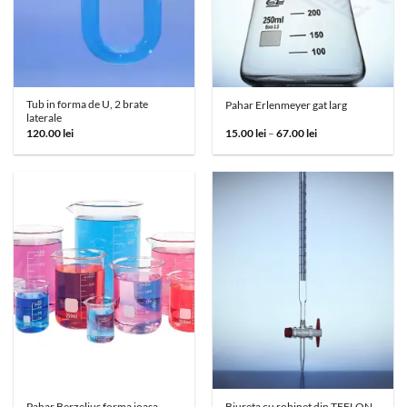
Tub in forma de U, 2 brate
Pahar Erlenmeyer gat larg
laterale
Interval
120.00
lei
15.00
lei
–
67.00
lei
de
prețuri:
15.00 lei
până
la
67.00 lei
Pahar Berzelius forma joasa
Biureta cu robinet din TEFLON