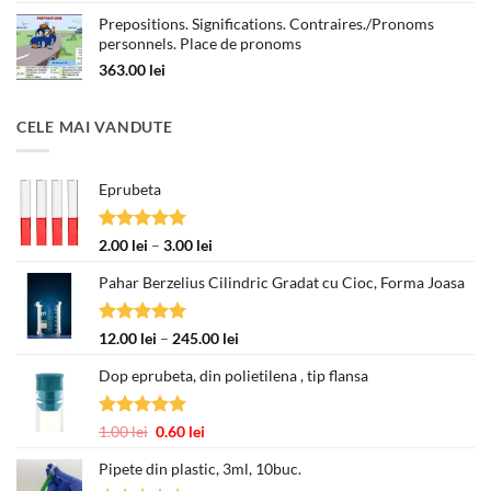
Prepositions. Significations. Contraires./Pronoms
personnels. Place de pronoms
363.00
lei
CELE MAI VANDUTE
Eprubeta
Evaluat la
Interval
2.00
lei
–
3.00
lei
5.00
din 5
de
Pahar Berzelius Cilindric Gradat cu Cioc, Forma Joasa
prețuri:
2.00 lei
până
Evaluat la
Interval
12.00
lei
–
245.00
lei
la
5.00
din 5
de
3.00 lei
Dop eprubeta, din polietilena , tip flansa
prețuri:
12.00 lei
până
Evaluat la
Prețul
Prețul
1.00
lei
0.60
lei
la
5.00
din 5
inițial
curent
245.00 lei
Pipete din plastic, 3ml, 10buc.
a
este: