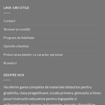
62.00 lei
până
LINK-URI UTILE
la
70.00 lei
Contact
Termeni și condiții
Program de fidelitate
Opiniile clientilor
Prelucrarea datelor cu caracter personal
Branduri
DESPRE NOI
Va oferim gama completa de materiale didactice pentru
gradinita, clasa pregatitoare, scoala primara, gimnaziu si liceu:
jocuri instructiv educative pentru logopedie si
psihopedagogie, planse, instrumente, aparate, dispozitive,