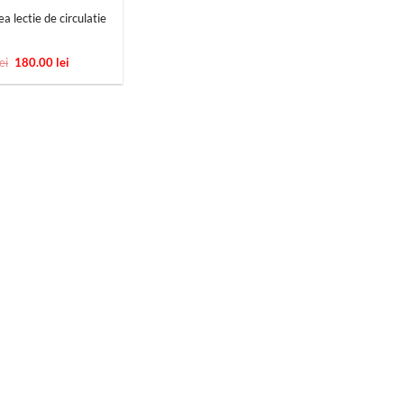
a lectie de circulatie
Prețul
Prețul
lei
180.00
lei
inițial
curent
a
este:
fost:
180.00 lei.
360.00 lei.