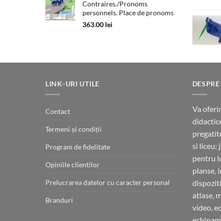
Contraires./Pronoms
personnels. Place de pronoms
363.00
lei
LINK-URI UTILE
DESPRE
Va oferi
Contact
didactic
Termeni și condiții
pregatit
si liceu:
Program de fidelitate
pentru l
Opiniile clientilor
planse, 
Prelucrarea datelor cu caracter personal
dispoziti
atlase, 
Branduri
video, e
echipame