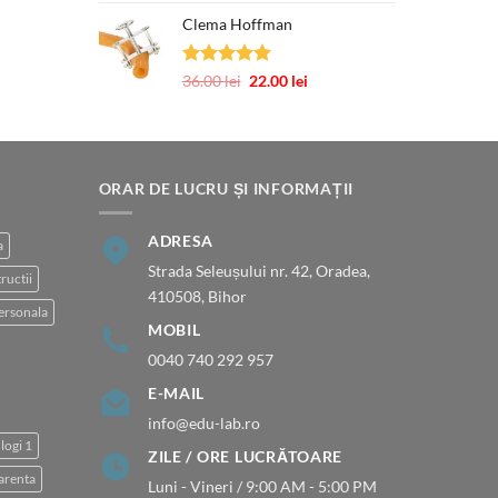
5.00
din 5
inițial
curent
Prețul
Clema Hoffman
a
este:
curent
fost:
440.00 lei.
este:
540.00 lei.
377.00 lei.
Evaluat la
Prețul
Prețul
36.00
lei
22.00
lei
5.00
din 5
inițial
curent
a
este:
fost:
22.00 lei.
36.00 lei.
ORAR DE LUCRU ȘI INFORMAȚII
ADRESA
a
Strada Seleușului nr. 42, Oradea,
ructii
410508, Bihor
ersonala
MOBIL
0040 740 292 957
E-MAIL
info@edu-lab.ro
logi 1
ZILE / ORE LUCRĂTOARE
arenta
Luni - Vineri / 9:00 AM - 5:00 PM