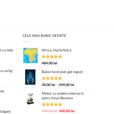
CELE MAI BUNE OFERTE
 cu bile
Africa. Harta fizica
țul
Evaluat la
484.00
lei
ent
5.00
din 5
e:
u carlig
Balon fund plat, gat ingust
00 lei.
Prețul
curent
Evaluat la
Interval
30.00
lei
–
249.00
lei
este:
5.00
din 5
de
ane
250.00 lei.
Motor cu ardere interna in
prețuri:
patru timpi Benzina
30.00 lei
până
la
Evaluat la
Prețul
Prețul
540.00
lei
440.00
lei
 Gigant
249.00 lei