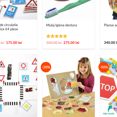
+
+
e circulatie
Mulaj Igiena dentara
Planse a
ice 64 piese
Prețul
Prețul
Evaluat la
Prețul
Prețul
0
lei
175.00
lei
300.00
lei
275.00
lei
340.00
inițial
curent
inițial
curent
5
din 5
a
este:
a
este:
fost:
175.00 lei.
fost:
275.00 lei.
280.00 lei.
300.00 lei.
-20%
-50%
+
+