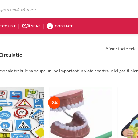
ISCOUNT
SEAP
CONTACT
Afișez toate cele 
Circulatie
rsonala trebuie sa ocupe un loc important in viata noastra. Aici gasiti pla
.
-8%