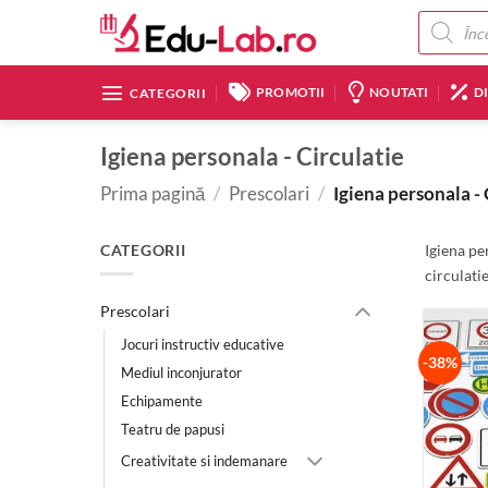
Skip
Products
search
to
content
PROMOTII
NOUTATI
D
CATEGORII
Igiena personala - Circulatie
Prima pagină
/
Prescolari
/
Igiena personala - 
CATEGORII
Igiena pe
circulatie
Prescolari
Jocuri instructiv educative
-38%
Mediul inconjurator
Echipamente
Teatru de papusi
Creativitate si indemanare