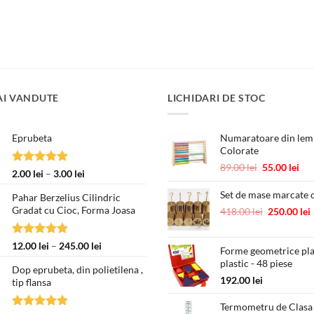
AI VANDUTE
LICHIDARI DE STOC
Eprubeta
Numaratoare din lemn
Colorate
Prețul
Pre
89.00
lei
55.00
lei
Evaluat la
Interval
2.00
lei
–
3.00
lei
inițial
cur
5.00
din 5
de
a
est
Set de mase marcate c
Pahar Berzelius Cilindric
prețuri:
fost:
55.
Gradat cu Cioc, Forma Joasa
Prețul
418.00
lei
250.00
lei
2.00 lei
89.00 lei.
inițial
până
a
la
Evaluat la
Interval
12.00
lei
–
245.00
lei
Forme geometrice pl
fost:
3.00 lei
5.00
din 5
de
plastic - 48 piese
418.00 lei.
Dop eprubeta, din polietilena ,
prețuri:
192.00
lei
tip flansa
12.00 lei
până
Termometru de Clasa
la