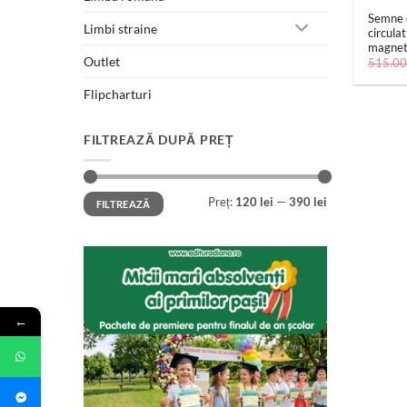
Semne 
Limbi straine
circula
magnet
Outlet
515.0
Flipcharturi
FILTREAZĂ DUPĂ PREȚ
Preț
Preț
Preț:
120 lei
—
390 lei
FILTREAZĂ
minim
maxim
←