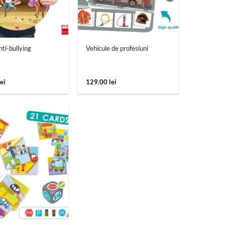
+
nti-bullying
Vehicule de profesiuni
lei
129.00
lei