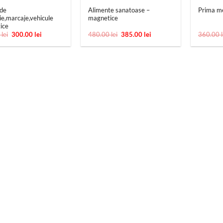
de
Alimente sanatoase –
Prima me
tie,marcaje,vehicule
magnetice
ice
Prețul
Prețul
Prețul
Prețul
0
lei
300.00
lei
480.00
lei
385.00
lei
360.00
inițial
curent
inițial
curent
a
este:
a
este:
fost:
300.00 lei.
fost:
385.00 lei.
515.00 lei.
480.00 lei.