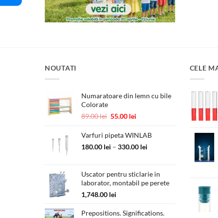
NOUTATI
CELE M
Numaratoare din lemn cu bile
Colorate
Prețul
Prețul
89.00
lei
55.00
lei
inițial
curent
a
este:
Varfuri pipeta WINLAB
fost:
55.00 lei.
Interval
180.00
lei
–
330.00
lei
89.00 lei.
de
prețuri:
Uscator pentru sticlarie in
180.00 lei
laborator, montabil pe perete
până
la
1,748.00
lei
330.00 lei
Prepositions. Significations.