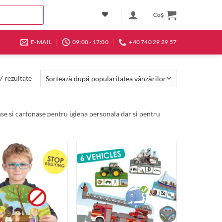
Coș
E-MAIL
09:00 - 17:00
+40 740 29 29 57
Sortat
7 rezultate
după
popularitate
nse si cartonase pentru igiena personala dar si pentru