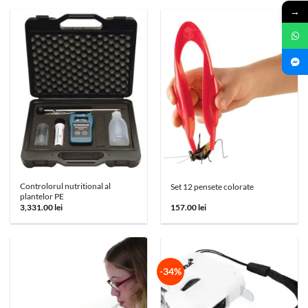
→
Controlorul nutritional al
Set 12 pensete colorate
plantelor PE
3,331.00
lei
157.00
lei
-34%