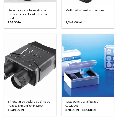
Determinare colorimetrica si
Multimetru pentru Ecologie
fotometrica a clorului liber si
total
736.00
lei
1,261.00
lei
Binocular cu vedere pe timp de
Teste pentru analiza apei
noapte Ermenrich NS200
CALDUR
Interval
1,634.00
lei
870.00
lei
–
884.00
lei
de
prețuri: