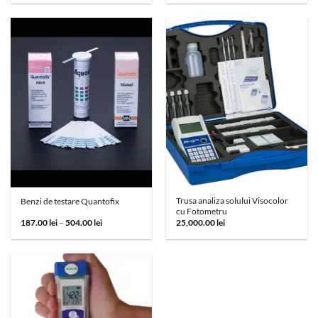
a
este:
fost:
370.00 lei.
584.00 lei.
Trusa analiza solului Visocolor
Benzi de testare Quantofix
cu Fotometru
Interval
187.00
lei
–
504.00
lei
25,000.00
lei
de
prețuri:
187.00 lei
până
la
504.00 lei