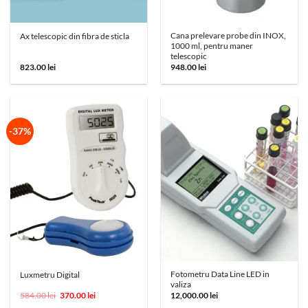
Cana prelevare probe din INOX,
Ax telescopic din fibra de sticla
1000 ml, pentru maner
telescopic
823.00
lei
948.00
lei
-37%
Fotometru Data Line LED in
Luxmetru Digital
valiza
Prețul
Prețul
584.00
lei
370.00
lei
12,000.00
lei
inițial
curent