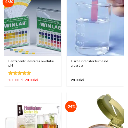
-46%
Benzi pentru testarea nivelului
Hartie indicator turnesol,
pH
albastra
Evaluat la
Prețul
Prețul
130.00
lei
70.00
lei
28.00
lei
inițial
curent
5
din 5
a
este:
fost:
70.00 lei.
130.00 lei.
-24%