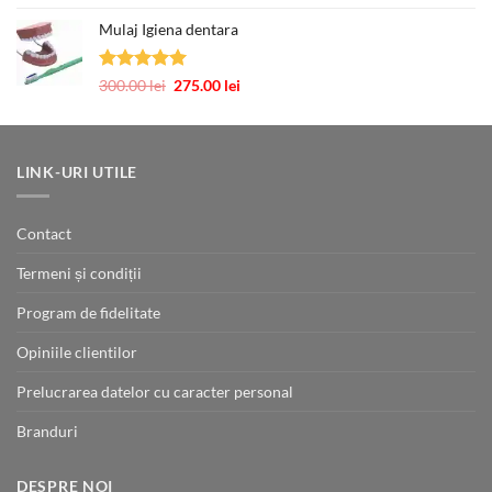
5.00
din 5
de
Mulaj Igiena dentara
prețuri:
484.00 lei
până
Evaluat la
Prețul
Prețul
300.00
lei
275.00
lei
la
5.00
din 5
inițial
curent
726.00 lei
a
este:
fost:
275.00 lei.
300.00 lei.
LINK-URI UTILE
Contact
Termeni și condiții
Program de fidelitate
Opiniile clientilor
Prelucrarea datelor cu caracter personal
Branduri
DESPRE NOI