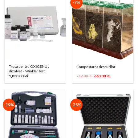
-7%
Trusa pentru OXIGENUL
Compostarea deseurilor
dizolvat – Winkler test
Prețul
Prețul
1,030.00
lei
712.00
lei
660.00
lei
inițial
curent
a
este:
fost:
660.00 lei.
712.00 lei.
-19%
-25%