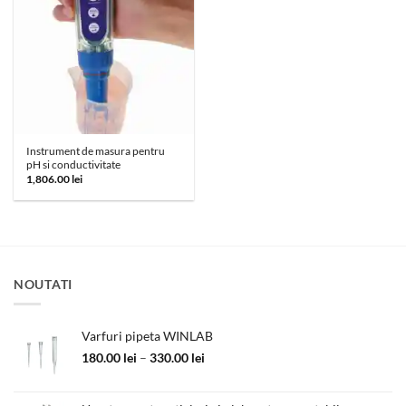
Instrument de masura pentru
pH si conductivitate
1,806.00
lei
NOUTATI
Varfuri pipeta WINLAB
Interval
180.00
lei
–
330.00
lei
de
prețuri: