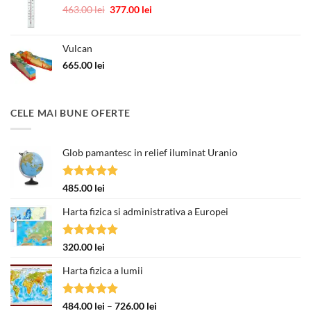
Prețul
Prețul
463.00
lei
377.00
lei
inițial
curent
a
este:
Vulcan
fost:
377.00 lei.
463.00 lei.
665.00
lei
CELE MAI BUNE OFERTE
Glob pamantesc in relief iluminat Uranio
Evaluat la
485.00
lei
5.00
din 5
Harta fizica si administrativa a Europei
Evaluat la
320.00
lei
5.00
din 5
Harta fizica a lumii
Evaluat la
Interval
484.00
lei
–
726.00
lei