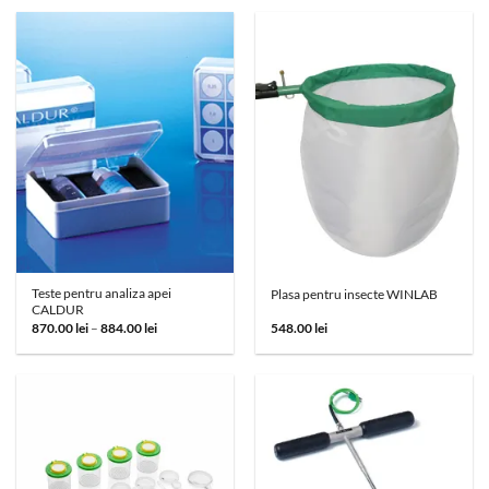
870.00 lei
până
la
884.00 lei
Teste pentru analiza apei
Plasa pentru insecte WINLAB
CALDUR
Interval
870.00
lei
–
884.00
lei
548.00
lei
de
prețuri:
870.00 lei
până
la
884.00 lei