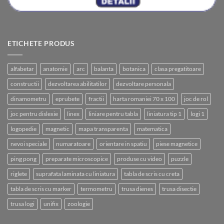
ETICHETE PRODUS
alfabetar
anatomie
arc
balanta
botanica
clasa pregatitoare
constructii
dezvoltarea abilitatilor
dezvoltare personala
dinamometru
eprubete
fractii
harta romaniei 70 x 100
joc de rol
joc pentru dislexie
linex
liniare pentru tabla
liniatura tip 1
logi 1
logopedie
magnetic
mapa transparenta
matematica
nevoi speciale
numaratoare
orientare in spatiu
piese magnetice
ping pong
preparate microscopice
produse cu video
puzzle
riglete
suprafata laminata cu liniatura
tabla de scris cu creta
tabla de scris cu marker
termometru
trusa dienes
trusa disectie
trusa logi
unifix
zoologie