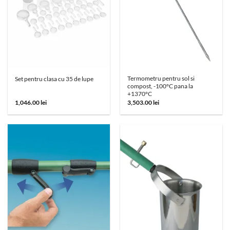
Termometru pentru sol si
Set pentru clasa cu 35 de lupe
compost, -100°C pana la
+1370°C
1,046.00
lei
3,503.00
lei