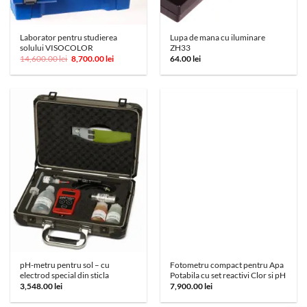
Laborator pentru studierea
Lupa de mana cu iluminare
solului VISOCOLOR
ZH33
Prețul
Prețul
14,600.00
lei
8,700.00
lei
64.00
lei
inițial
curent
a
este:
fost:
8,700.00 lei.
14,600.00 lei.
pH-metru pentru sol – cu
Fotometru compact pentru Apa
electrod special din sticla
Potabila cu set reactivi Clor si pH
3,548.00
lei
7,900.00
lei