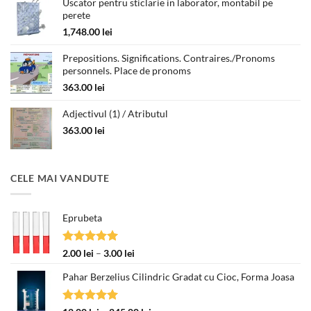
180.00 lei
Uscator pentru sticlarie in laborator, montabil pe
perete
până
la
1,748.00
lei
330.00 lei
Prepositions. Significations. Contraires./Pronoms
personnels. Place de pronoms
363.00
lei
Adjectivul (1) / Atributul
363.00
lei
CELE MAI VANDUTE
Eprubeta
Evaluat la
Interval
2.00
lei
–
3.00
lei
5.00
din 5
de
Pahar Berzelius Cilindric Gradat cu Cioc, Forma Joasa
prețuri:
2.00 lei
până