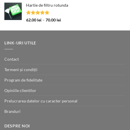
de
Hartie de filtru rotunda
prețuri:
34.00 lei
până
Evaluat la
Interval
62.00
lei
–
70.00
lei
la
5.00
din 5
de
192.00 lei
prețuri:
62.00 lei
până
LINK-URI UTILE
la
70.00 lei
Contact
Termeni și condiții
Program de fidelitate
Opiniile clientilor
Prelucrarea datelor cu caracter personal
Branduri
DESPRE NOI