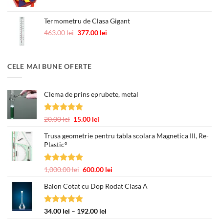
Termometru de Clasa Gigant
Prețul
Prețul
463.00
lei
377.00
lei
inițial
curent
a
este:
fost:
377.00 lei.
CELE MAI BUNE OFERTE
463.00 lei.
Clema de prins eprubete, metal
Evaluat la
Prețul
Prețul
20.00
lei
15.00
lei
5.00
din 5
inițial
curent
Trusa geometrie pentru tabla scolara Magnetica III, Re-
a
este:
Plastic°
fost:
15.00 lei.
20.00 lei.
Evaluat la
Prețul
Prețul
1,000.00
lei
600.00
lei
5.00
din 5
inițial
curent
Balon Cotat cu Dop Rodat Clasa A
a
este:
fost:
600.00 lei.
1,000.00 lei.
Evaluat la
Interval
34.00
lei
–
192.00
lei
5.00
din 5