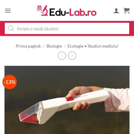
Skip
to
content
Products
search
Prima pagină
/
Biologie
/
Ecologie • Studiul mediului
-13%