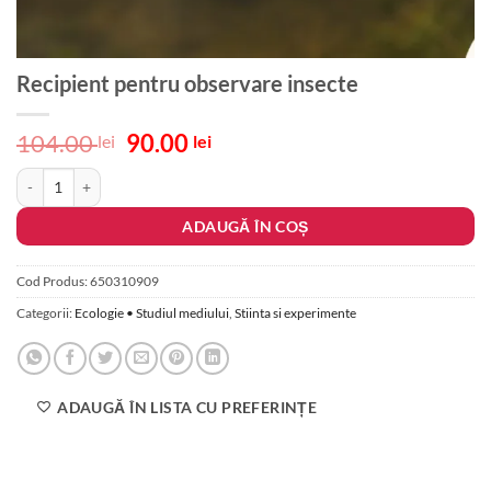
Recipient pentru observare insecte
Prețul
Prețul
104.00
90.00
lei
lei
inițial
curent
Cantitate Recipient pentru observare insecte
a
este:
fost:
90.00 lei.
ADAUGĂ ÎN COȘ
104.00 lei.
Cod Produs:
650310909
Categorii:
Ecologie • Studiul mediului
,
Stiinta si experimente
ADAUGĂ ÎN LISTA CU PREFERINȚE