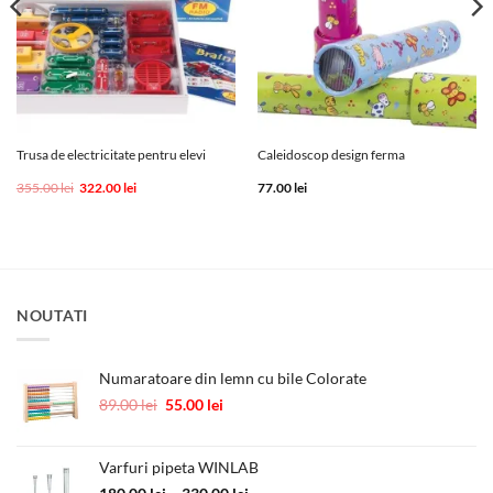
Trusa de electricitate pentru elevi
Caleidoscop design ferma
Prețul
Prețul
355.00
lei
322.00
lei
77.00
lei
inițial
curent
a
este:
fost:
322.00 lei.
355.00 lei.
NOUTATI
Numaratoare din lemn cu bile Colorate
Prețul
Prețul
89.00
lei
55.00
lei
inițial
curent
a
este:
fost:
55.00 lei.
Varfuri pipeta WINLAB
89.00 lei.
Interval