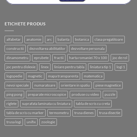
ETICHETE PRODUS
alfabetar
anatomie
arc
balanta
botanica
clasa pregatitoare
constructii
dezvoltarea abilitatilor
dezvoltare personala
dinamometru
eprubete
fractii
harta romaniei 70 x 100
joc de rol
joc pentru dislexie
linex
liniare pentru tabla
liniatura tip 1
logi 1
logopedie
magnetic
mapa transparenta
matematica
nevoi speciale
numaratoare
orientare in spatiu
piese magnetice
ping pong
preparate microscopice
produse cu video
puzzle
riglete
suprafata laminata cu liniatura
tabla de scris cu creta
tabla de scris cu marker
termometru
trusa dienes
trusa disectie
trusa logi
unifix
zoologie