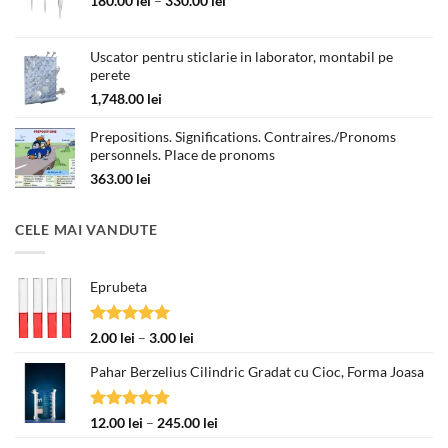
180.00
lei
–
330.00
lei
de
prețuri:
Uscator pentru sticlarie in laborator, montabil pe
180.00 lei
perete
până
la
1,748.00
lei
330.00 lei
Prepositions. Significations. Contraires./Pronoms
personnels. Place de pronoms
363.00
lei
CELE MAI VANDUTE
Eprubeta
Evaluat la
Interval
2.00
lei
–
3.00
lei
5.00
din 5
de
Pahar Berzelius Cilindric Gradat cu Cioc, Forma Joasa
prețuri:
2.00 lei
până
Evaluat la
Interval
12.00
lei
–
245.00
lei
la
5.00
din 5
de