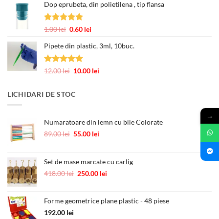
3.00 lei
Dop eprubeta, din polietilena , tip flansa
prețuri:
12.00 lei
până
Evaluat la
Prețul
Prețul
1.00
lei
0.60
lei
la
5.00
din 5
inițial
curent
245.00 lei
Pipete din plastic, 3ml, 10buc.
a
este:
fost:
0.60 lei.
1.00 lei.
Evaluat la
Prețul
Prețul
12.00
lei
10.00
lei
5.00
din 5
inițial
curent
a
este:
LICHIDARI DE STOC
fost:
10.00 lei.
12.00 lei.
→
Numaratoare din lemn cu bile Colorate
Prețul
Prețul
89.00
lei
55.00
lei
inițial
curent
a
este:
fost:
55.00 lei.
Set de mase marcate cu carlig
89.00 lei.
Prețul
Prețul
418.00
lei
250.00
lei
inițial
curent
a
este:
Forme geometrice plane plastic - 48 piese
fost:
250.00 lei.
418.00 lei.
192.00
lei