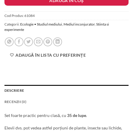
ADAUGĂ ÎN COȘ
Cod Produs:
61084
Categorii:
Ecologie • Studiul mediului
,
Mediul inconjurator
,
Stiinta si
experimente
ADAUGĂ ÎN LISTA CU PREFERINȚE
DESCRIERE
RECENZII (0)
Set foarte practic pentru clasă, cu
35 de lupe
.
Elevii dvs. pot vedea astfel porțiuni de plante, insecte sau lichide,