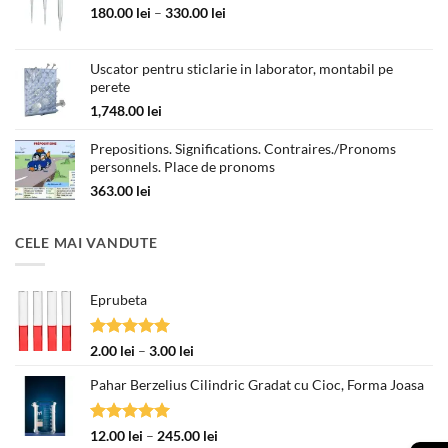
89.00 lei.
Interval
180.00
lei
–
330.00
lei
de
prețuri:
Uscator pentru sticlarie in laborator, montabil pe
180.00 lei
perete
până
la
1,748.00
lei
330.00 lei
Prepositions. Significations. Contraires./Pronoms
personnels. Place de pronoms
363.00
lei
CELE MAI VANDUTE
Eprubeta
Evaluat la
Interval
2.00
lei
–
3.00
lei
5.00
din 5
de
Pahar Berzelius Cilindric Gradat cu Cioc, Forma Joasa
prețuri:
2.00 lei
până
Evaluat la
Interval
12.00
lei
–
245.00
lei
la