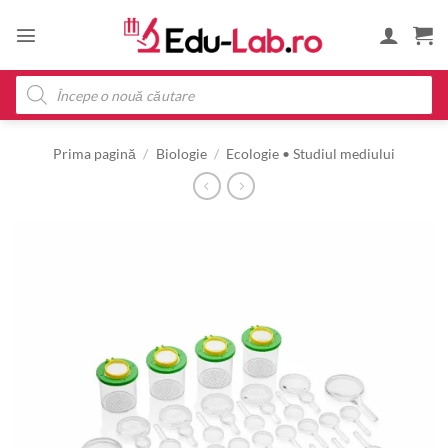
Skip
to
content
Products
search
Prima pagină
/
Biologie
/
Ecologie • Studiul mediului