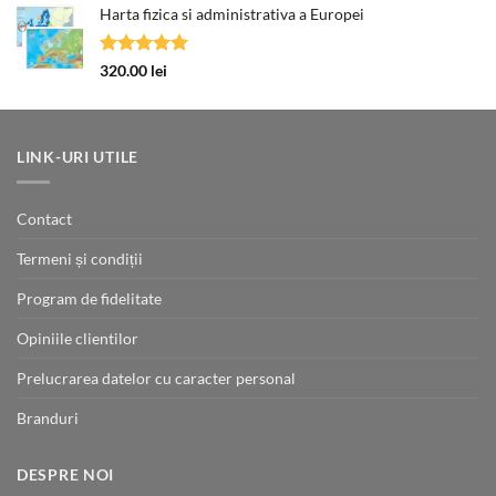
210.00 lei
Harta fizica si administrativa a Europei
a
este:
fost:
85.00 lei.
140.00 lei.
Evaluat la
320.00
lei
5.00
din 5
LINK-URI UTILE
Contact
Termeni și condiții
Program de fidelitate
Opiniile clientilor
Prelucrarea datelor cu caracter personal
Branduri
DESPRE NOI