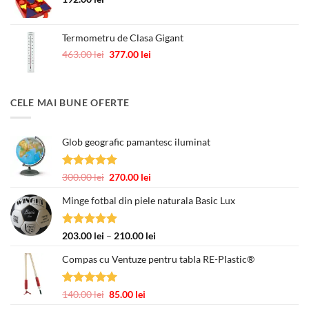
Termometru de Clasa Gigant
Prețul
Prețul
463.00
lei
377.00
lei
inițial
curent
a
este:
fost:
377.00 lei.
CELE MAI BUNE OFERTE
463.00 lei.
Glob geografic pamantesc iluminat
Evaluat la
Prețul
Prețul
300.00
lei
270.00
lei
5.00
din 5
inițial
curent
Minge fotbal din piele naturala Basic Lux
a
este:
fost:
270.00 lei.
300.00 lei.
Evaluat la
Interval
203.00
lei
–
210.00
lei
5.00
din 5
de
Compas cu Ventuze pentru tabla RE-Plastic®
prețuri:
203.00 lei
până
Evaluat la
Prețul
Prețul
140.00
lei
85.00
lei
la
5.00
din 5
inițial
curent