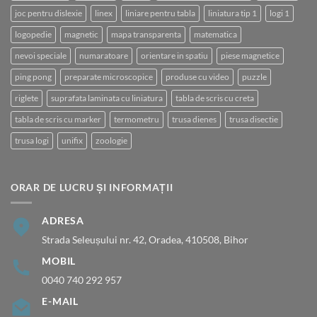
joc pentru dislexie
linex
liniare pentru tabla
liniatura tip 1
logi 1
logopedie
magnetic
mapa transparenta
matematica
nevoi speciale
numaratoare
orientare in spatiu
piese magnetice
ping pong
preparate microscopice
produse cu video
puzzle
riglete
suprafata laminata cu liniatura
tabla de scris cu creta
tabla de scris cu marker
termometru
trusa dienes
trusa disectie
trusa logi
unifix
zoologie
ORAR DE LUCRU ȘI INFORMAȚII
ADRESA
Strada Seleușului nr. 42, Oradea, 410508, Bihor
MOBIL
0040 740 292 957
E-MAIL