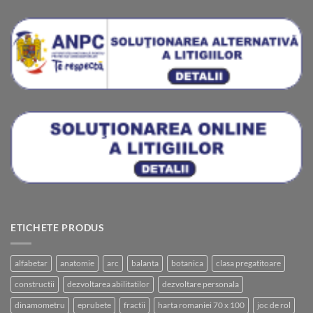
ETICHETE PRODUS
alfabetar
anatomie
arc
balanta
botanica
clasa pregatitoare
constructii
dezvoltarea abilitatilor
dezvoltare personala
dinamometru
eprubete
fractii
harta romaniei 70 x 100
joc de rol