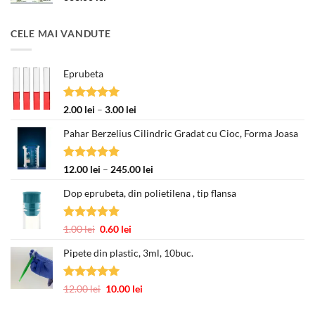
CELE MAI VANDUTE
Eprubeta
Evaluat la
Interval
2.00
lei
–
3.00
lei
5.00
din 5
de
Pahar Berzelius Cilindric Gradat cu Cioc, Forma Joasa
prețuri:
2.00 lei
până
Evaluat la
Interval
12.00
lei
–
245.00
lei
la
5.00
din 5
de
3.00 lei
Dop eprubeta, din polietilena , tip flansa
prețuri:
12.00 lei
până
Evaluat la
Prețul
Prețul
1.00
lei
0.60
lei
la
5.00
din 5
inițial
curent
245.00 lei
Pipete din plastic, 3ml, 10buc.
a
este:
fost:
0.60 lei.
1.00 lei.
Evaluat la
Prețul
Prețul
12.00
lei
10.00
lei
5.00
din 5
inițial
curent
a
este: