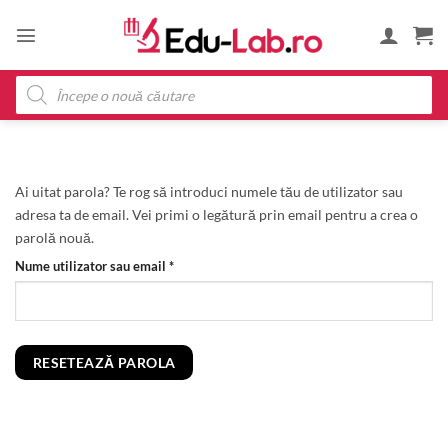
Skip
to
content
Products
search
Ai uitat parola? Te rog să introduci numele tău de utilizator sau
adresa ta de email. Vei primi o legătură prin email pentru a crea o
parolă nouă.
Obligatoriu
Nume utilizator sau email
*
RESETEAZĂ PAROLA