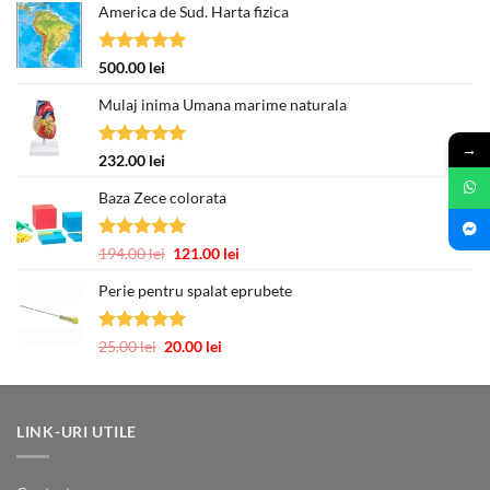
America de Sud. Harta fizica
Evaluat la
500.00
lei
5.00
din 5
Mulaj inima Umana marime naturala
→
Evaluat la
232.00
lei
5.00
din 5
Baza Zece colorata
Evaluat la
Prețul
Prețul
194.00
lei
121.00
lei
5.00
din 5
inițial
curent
Perie pentru spalat eprubete
a
este:
fost:
121.00 lei.
194.00 lei.
Evaluat la
Prețul
Prețul
25.00
lei
20.00
lei
5.00
din 5
inițial
curent
a
este:
fost:
20.00 lei.
25.00 lei.
LINK-URI UTILE