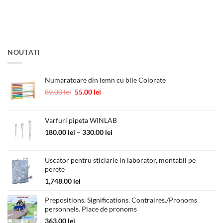
NOUTATI
Numaratoare din lemn cu bile Colorate
Prețul
Prețul
89.00
lei
55.00
lei
inițial
curent
a
este:
fost:
55.00 lei.
Varfuri pipeta WINLAB
89.00 lei.
Interval
180.00
lei
–
330.00
lei
de
prețuri:
Uscator pentru sticlarie in laborator, montabil pe
180.00 lei
perete
până
la
1,748.00
lei
330.00 lei
Prepositions. Significations. Contraires./Pronoms
personnels. Place de pronoms
363.00
lei