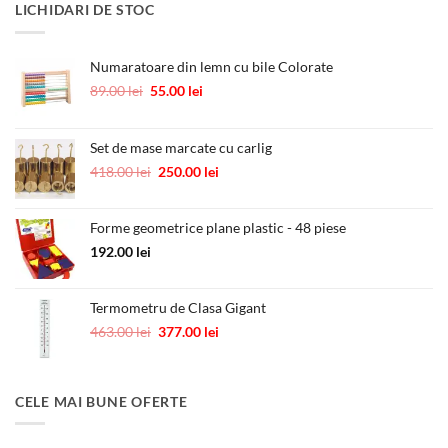
LICHIDARI DE STOC
fost:
10.00 lei.
12.00 lei.
Numaratoare din lemn cu bile Colorate
Prețul
Prețul
89.00
lei
55.00
lei
inițial
curent
a
este:
fost:
55.00 lei.
Set de mase marcate cu carlig
89.00 lei.
Prețul
Prețul
418.00
lei
250.00
lei
inițial
curent
a
este:
Forme geometrice plane plastic - 48 piese
fost:
250.00 lei.
418.00 lei.
192.00
lei
Termometru de Clasa Gigant
Prețul
Prețul
463.00
lei
377.00
lei
inițial
curent
a
este:
fost:
377.00 lei.
CELE MAI BUNE OFERTE
463.00 lei.