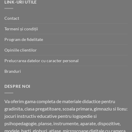
39.00 lei.
LINK-URI UTILE
Contact
Termeni și condiții
Program de fidelitate
Opiniile clientilor
Prelucrarea datelor cu caracter personal
Branduri
DESPRE NOI
Va oferim gama completa de materiale didactice pentru
gradinita, clasa pregatitoare, scoala primara, gimnaziu si liceu:
jocuri instructiv educative pentru logopedie si
psihopedagogie, planse, instrumente, aparate, dispozitive,
modele, harti, globuri, atlase, microscoape digitale cu camera