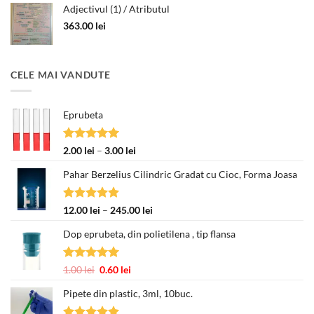
Adjectivul (1) / Atributul
363.00
lei
CELE MAI VANDUTE
Eprubeta
Evaluat la
Interval
2.00
lei
–
3.00
lei
5.00
din 5
de
Pahar Berzelius Cilindric Gradat cu Cioc, Forma Joasa
prețuri:
2.00 lei
până
Evaluat la
Interval
12.00
lei
–
245.00
lei
la
5.00
din 5
de
3.00 lei
Dop eprubeta, din polietilena , tip flansa
prețuri:
12.00 lei
până
Evaluat la
Prețul
Prețul
1.00
lei
0.60
lei
la
5.00
din 5
inițial
curent
245.00 lei
Pipete din plastic, 3ml, 10buc.
a
este:
fost:
0.60 lei.