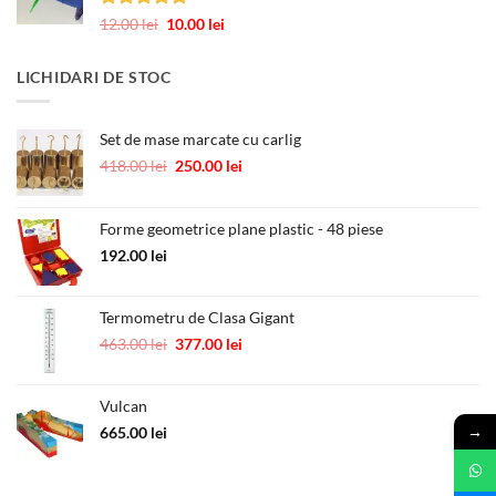
1.00 lei.
Evaluat la
Prețul
Prețul
12.00
lei
10.00
lei
5.00
din 5
inițial
curent
a
este:
LICHIDARI DE STOC
fost:
10.00 lei.
12.00 lei.
Set de mase marcate cu carlig
Prețul
Prețul
418.00
lei
250.00
lei
inițial
curent
a
este:
fost:
250.00 lei.
Forme geometrice plane plastic - 48 piese
418.00 lei.
192.00
lei
Termometru de Clasa Gigant
Prețul
Prețul
463.00
lei
377.00
lei
inițial
curent
a
este:
Vulcan
fost:
377.00 lei.
463.00 lei.
→
665.00
lei