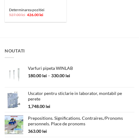
Determinarea pozitiei
Prețul
Prețul
527.00
lei
426.00
lei
inițial
curent
a
este:
fost:
426.00 lei.
527.00 lei.
NOUTATI
Varfuri pipeta WINLAB
Interval
180.00
lei
–
330.00
lei
de
prețuri:
180.00 lei
Uscator pentru sticlarie in laborator, montabil pe
perete
până
la
1,748.00
lei
330.00 lei
Prepositions. Significations. Contraires./Pronoms
personnels. Place de pronoms
363.00
lei