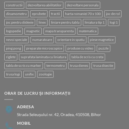
constructii
dezvoltarea abilitatilor
dezvoltare personala
dinamometru
eprubete
fractii
harta romaniei 70 x 100
joc de rol
joc pentru dislexie
linex
liniare pentru tabla
liniatura tip 1
logi 1
logopedie
magnetic
mapa transparenta
matematica
nevoi speciale
numaratoare
orientare in spatiu
piese magnetice
ping pong
preparate microscopice
produse cu video
puzzle
riglete
suprafata laminata cu liniatura
tabla de scris cu creta
tabla de scris cu marker
termometru
trusa dienes
trusa disectie
trusa logi
unifix
zoologie
ORAR DE LUCRU ȘI INFORMAȚII
ADRESA
Strada Seleușului nr. 42, Oradea, 410508, Bihor
MOBIL