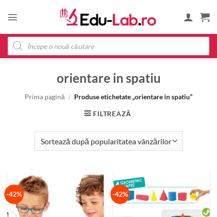
Skip
to
content
Products
search
orientare in spatiu
Prima pagină
/
Produse etichetate „orientare in spatiu”
FILTREAZĂ
-42%
-42%