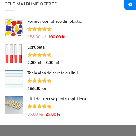
CELE MAI BUNE OFERTE
Forme geometrice din plastic
Evaluat la
Prețul
Prețul
153.00
lei
100.00
lei
5.00
din 5
inițial
curent
Eprubeta
a
este:
fost:
100.00 lei.
153.00 lei.
Evaluat la
Interval
2.00
lei
–
3.00
lei
5.00
din 5
de
Tabla alba de perete cu linii
prețuri:
2.00 lei
până
Evaluat la
186.00
lei
la
5.00
din 5
3.00 lei
Fitil de rezerva pentru spirtiera
Evaluat la
Prețul
Prețul
39.00
lei
25.00
lei
5.00
din 5
inițial
curent
a
este:
fost:
25.00 lei.