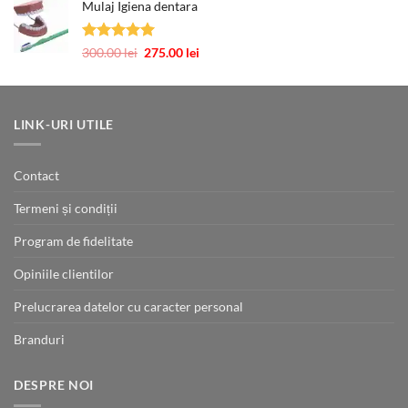
Mulaj Igiena dentara
prețuri:
484.00 lei
până
Evaluat la
Prețul
Prețul
300.00
lei
275.00
lei
la
5.00
din 5
inițial
curent
726.00 lei
a
este:
fost:
275.00 lei.
300.00 lei.
LINK-URI UTILE
Contact
Termeni și condiții
Program de fidelitate
Opiniile clientilor
Prelucrarea datelor cu caracter personal
Branduri
DESPRE NOI