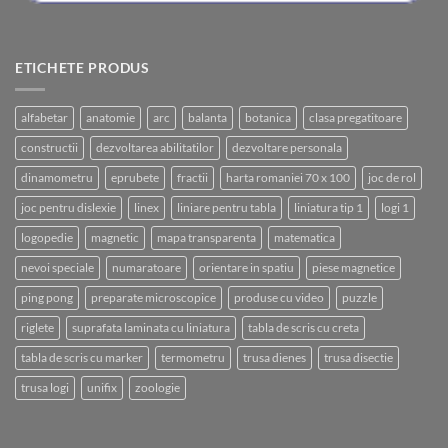
ETICHETE PRODUS
alfabetar
anatomie
arc
balanta
botanica
clasa pregatitoare
constructii
dezvoltarea abilitatilor
dezvoltare personala
dinamometru
eprubete
fractii
harta romaniei 70 x 100
joc de rol
joc pentru dislexie
linex
liniare pentru tabla
liniatura tip 1
logi 1
logopedie
magnetic
mapa transparenta
matematica
nevoi speciale
numaratoare
orientare in spatiu
piese magnetice
ping pong
preparate microscopice
produse cu video
puzzle
riglete
suprafata laminata cu liniatura
tabla de scris cu creta
tabla de scris cu marker
termometru
trusa dienes
trusa disectie
trusa logi
unifix
zoologie