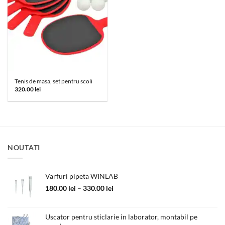
Tenis de masa, set pentru scoli
320.00
lei
NOUTATI
Varfuri pipeta WINLAB
Interval
180.00
lei
–
330.00
lei
de
prețuri:
180.00 lei
Uscator pentru sticlarie in laborator, montabil pe