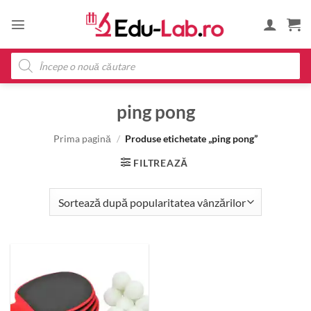
Skip
to
content
Products
search
ping pong
Prima pagină
/
Produse etichetate „ping pong”
FILTREAZĂ