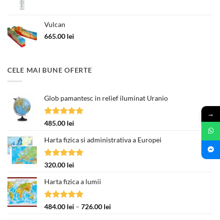
inițial
curent
a
este:
Vulcan
fost:
377.00 lei.
463.00 lei.
665.00
lei
CELE MAI BUNE OFERTE
Glob pamantesc in relief iluminat Uranio
→
Evaluat la
485.00
lei
5.00
din 5
Harta fizica si administrativa a Europei
Evaluat la
320.00
lei
5.00
din 5
Harta fizica a lumii
Evaluat la
Interval
484.00
lei
–
726.00
lei
5.00
din 5
de