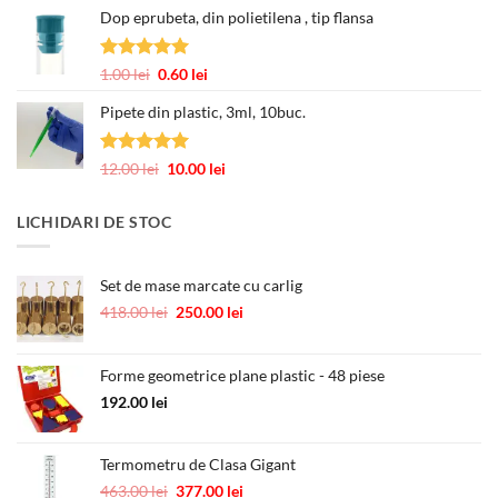
3.00 lei
Dop eprubeta, din polietilena , tip flansa
prețuri:
12.00 lei
până
Evaluat la
Prețul
Prețul
1.00
lei
0.60
lei
la
5.00
din 5
inițial
curent
245.00 lei
Pipete din plastic, 3ml, 10buc.
a
este:
fost:
0.60 lei.
1.00 lei.
Evaluat la
Prețul
Prețul
12.00
lei
10.00
lei
5.00
din 5
inițial
curent
a
este:
LICHIDARI DE STOC
fost:
10.00 lei.
12.00 lei.
Set de mase marcate cu carlig
Prețul
Prețul
418.00
lei
250.00
lei
inițial
curent
a
este:
fost:
250.00 lei.
Forme geometrice plane plastic - 48 piese
418.00 lei.
192.00
lei
Termometru de Clasa Gigant
Prețul
Prețul
463.00
lei
377.00
lei