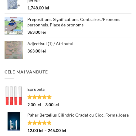
perete
până
la
1,748.00
lei
330.00 lei
Prepositions. Significations. Contraires./Pronoms
personnels. Place de pronoms
363.00
lei
Adjectivul (1) / Atributul
363.00
lei
CELE MAI VANDUTE
Eprubeta
Evaluat la
Interval
2.00
lei
–
3.00
lei
5.00
din 5
de
Pahar Berzelius Cilindric Gradat cu Cioc, Forma Joasa
prețuri:
2.00 lei
până
Evaluat la
Interval
12.00
lei
–
245.00
lei
la
5.00
din 5
de