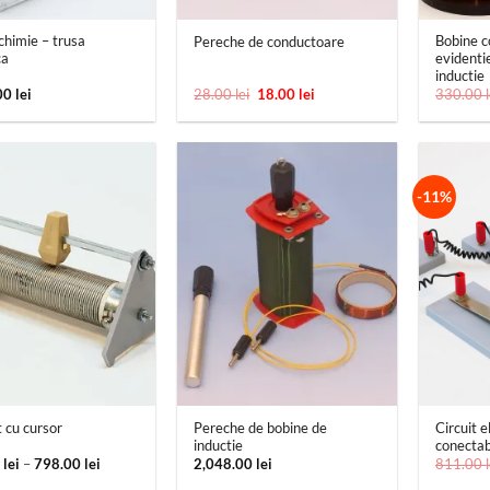
chimie – trusa
Bobine c
Pereche de conductoare
ca
evidenti
inductie
Prețul
Prețul
00
lei
28.00
lei
18.00
lei
330.00
inițial
curent
a
este:
fost:
18.00 lei.
28.00 lei.
-11%
+
+
Pereche de bobine de
Circuit e
 cu cursor
inductie
conectab
Interval
0
lei
–
798.00
lei
2,048.00
lei
811.00
de
prețuri: