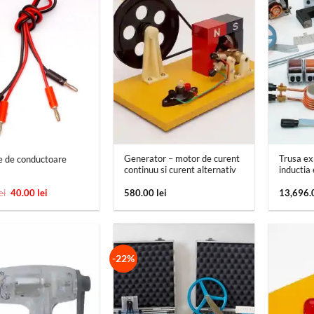
+
+
Generator – motor de curent
Trusa ex
e de conductoare
continuu si curent alternativ
inductia
Prețul
Prețul
ei
40.00
lei
580.00
lei
13,696
inițial
curent
a
este:
fost:
40.00 lei.
51.00 lei.
-22%