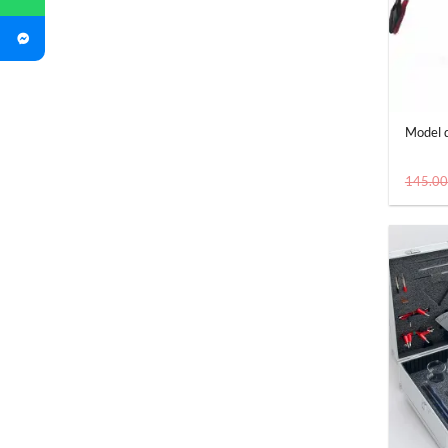
+
Model 
145.0
+