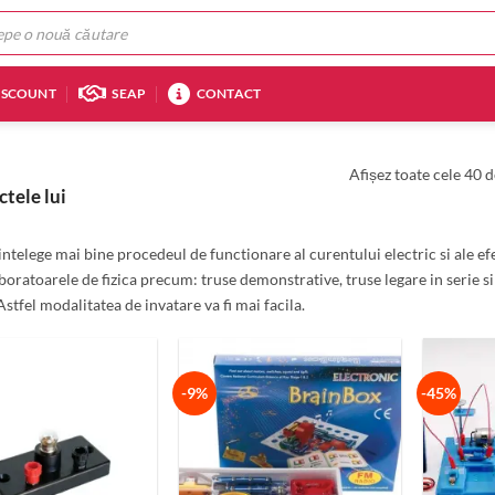
ISCOUNT
SEAP
CONTACT
Afișez toate cele 40 d
ctele lui
intelege mai bine procedeul de functionare al curentului electric si ale ef
boratoarele de fizica precum: truse demonstrative, truse legare in serie si
Astfel modalitatea de invatare va fi mai facila.
-9%
-45%