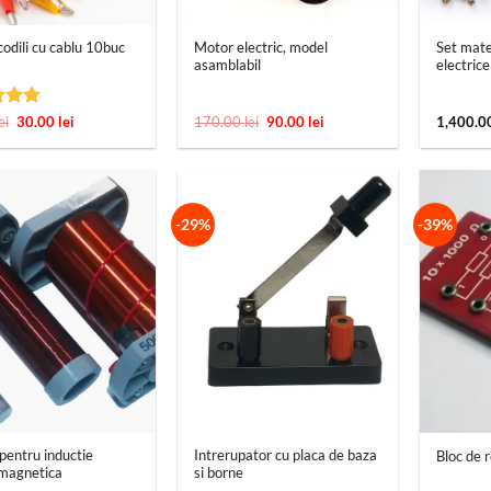
+
+
Motor electric, model
Set mate
codili cu cablu 10buc
asamblabil
electric
t la
Prețul
Prețul
Prețul
Prețul
ei
30.00
lei
170.00
lei
90.00
lei
1,400.0
inițial
curent
inițial
curent
 5
a
este:
a
este:
fost:
30.00 lei.
fost:
90.00 lei.
49.00 lei.
170.00 lei.
-29%
-39%
+
+
pentru inductie
Intrerupator cu placa de baza
Bloc de r
omagnetica
si borne