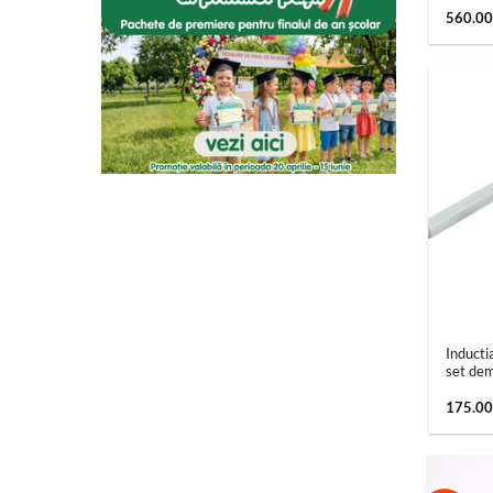
560.0
+
Inducti
set dem
175.0