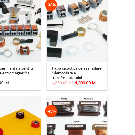
-33%
+
perimentala pentru
Trusa didactica de asamblare
 electromagnetica
/ demontare a
transformatorului
Prețul
Prețul
.00
lei
6,270.00
lei
4,200.00
lei
inițial
curent
a
este:
fost:
4,200.00 lei.
6,270.00 lei.
-43%