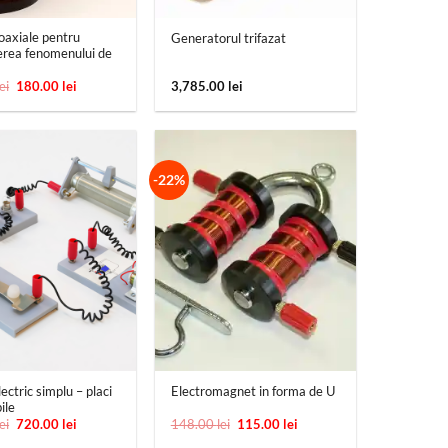
oaxiale pentru
Generatorul trifazat
erea fenomenului de
Prețul
Prețul
lei
180.00
lei
3,785.00
lei
inițial
curent
a
este:
fost:
180.00 lei.
330.00 lei.
-22%
+
lectric simplu – placi
Electromagnet in forma de U
ile
Prețul
Prețul
Prețul
Prețul
lei
720.00
lei
148.00
lei
115.00
lei
inițial
curent
inițial
curent
a
este:
a
este: