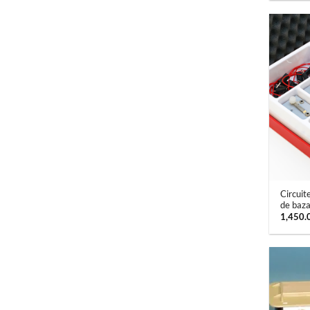
+
Circuit
de baz
1,450.