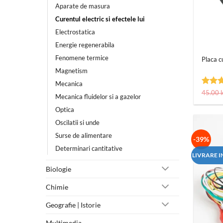
Aparate de masura
Curentul electric si efectele lui
Electrostatica
+
Energie regenerabila
Fenomene termice
Placa cu
Magnetism
Mecanica
Evalua
45.00
l
Mecanica fluidelor si a gazelor
5
din
Optica
Oscilatii si unde
Surse de alimentare
-39%
Determinari cantitative
LIVRARE I
Biologie
Chimie
Geografie | Istorie
Multimedia