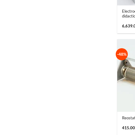
Electro
didacti
6,639.
-48%
+
Reostat
415.0