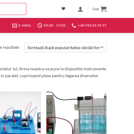
Coș
E-MAIL
09:00 - 17:00
+40 740 29 29 57
Sortat
e rezultate
după
popularitate
ectelor lui, firma noastra va pune la dispozitie instrumente
 in paralel, cuprinzand piese pentru legarea diverselor