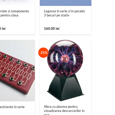
+
riale si componente
Legarea in serie si in paralel,
e pentru clasa
3 becuri pe stativ
0
lei
160.00
lei
-25%
+
Sfera cu plasma pentru
ezistente in serie
vizualizarea descarcarilor in
gaz