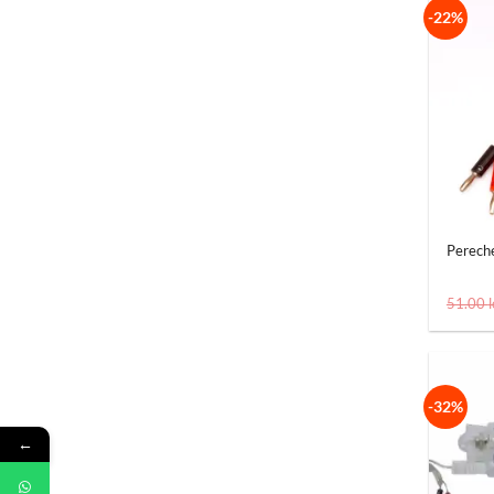
-22%
+
Perech
51.00
l
-32%
←