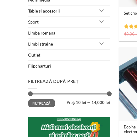
+
Table si accesorii
Set cro
Sport
Limba romana
Evalua
49.00
l
5
din
Limbi straine
Outlet
Flipcharturi
FILTREAZĂ DUPĂ PREȚ
Preț
Preț
Preț:
10 lei
—
14,000 lei
FILTREAZĂ
minim
maxim
+
Bobine 
electr