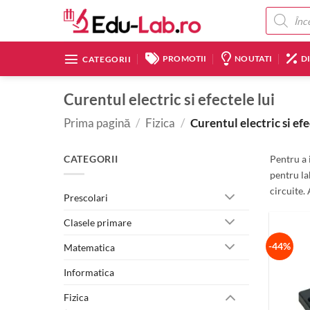
Skip
Products
search
to
content
PROMOTII
NOUTATI
D
CATEGORII
Curentul electric si efectele lui
Prima pagină
/
Fizica
/
Curentul electric si efe
CATEGORII
Pentru a 
pentru la
circuite. 
Prescolari
Clasele primare
-44%
Matematica
Informatica
Fizica