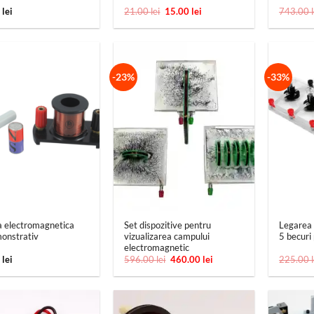
Prețul
Prețul
0
lei
21.00
lei
15.00
lei
743.00
inițial
curent
a
este:
fost:
15.00 lei.
21.00 lei.
-23%
-33%
+
+
a electromagnetica
Set dispozitive pentru
Legarea i
onstrativ
vizualizarea campului
5 becuri
electromagnetic
Prețul
Prețul
0
lei
596.00
lei
460.00
lei
225.00
inițial
curent
a
este:
fost:
460.00 lei.
596.00 lei.