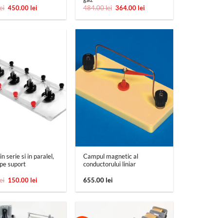
Prețul
Prețul
Prețul
Prețul
lei
450.00
lei
484.00
lei
364.00
lei
inițial
curent
inițial
curent
a
este:
a
este:
fost:
450.00 lei.
fost:
364.00 lei.
743.00 lei.
484.00 lei.
+
n serie si in paralel,
Campul magnetic al
 pe suport
conductorului liniar
Prețul
Prețul
lei
150.00
lei
655.00
lei
inițial
curent
a
este:
fost:
150.00 lei.
225.00 lei.