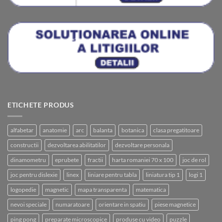
ETICHETE PRODUS
alfabetar
anatomie
arc
balanta
botanica
clasa pregatitoare
constructii
dezvoltarea abilitatilor
dezvoltare personala
dinamometru
eprubete
fractii
harta romaniei 70 x 100
joc de rol
joc pentru dislexie
linex
liniare pentru tabla
liniatura tip 1
logi 1
logopedie
magnetic
mapa transparenta
matematica
nevoi speciale
numaratoare
orientare in spatiu
piese magnetice
ping pong
preparate microscopice
produse cu video
puzzle