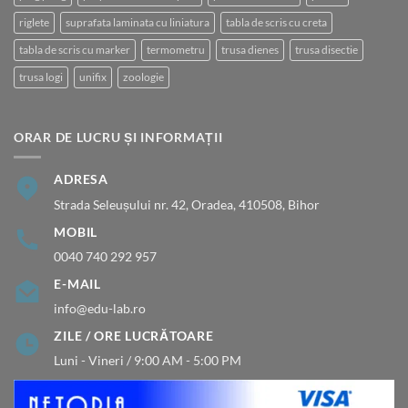
riglete
suprafata laminata cu liniatura
tabla de scris cu creta
tabla de scris cu marker
termometru
trusa dienes
trusa disectie
trusa logi
unifix
zoologie
ORAR DE LUCRU ȘI INFORMAȚII
ADRESA
Strada Seleușului nr. 42, Oradea, 410508, Bihor
MOBIL
0040 740 292 957
E-MAIL
info@edu-lab.ro
ZILE / ORE LUCRĂTOARE
Luni - Vineri / 9:00 AM - 5:00 PM