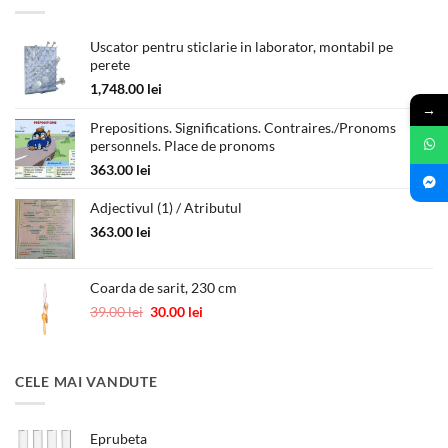
Uscator pentru sticlarie in laborator, montabil pe
perete
1,748.00
lei
→
Prepositions. Significations. Contraires./Pronoms
personnels. Place de pronoms
363.00
lei
Adjectivul (1) / Atributul
363.00
lei
Coarda de sarit, 230 cm
Prețul
Prețul
39.00
lei
30.00
lei
inițial
curent
a
este:
fost:
30.00 lei.
CELE MAI VANDUTE
39.00 lei.
Eprubeta