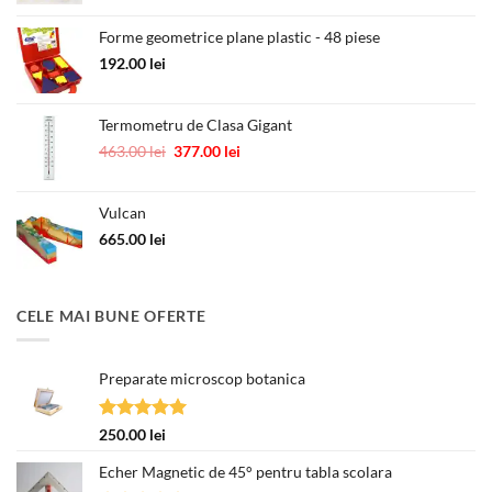
a
este:
fost:
250.00 lei.
Forme geometrice plane plastic - 48 piese
418.00 lei.
192.00
lei
Termometru de Clasa Gigant
Prețul
Prețul
463.00
lei
377.00
lei
inițial
curent
a
este:
Vulcan
fost:
377.00 lei.
463.00 lei.
665.00
lei
CELE MAI BUNE OFERTE
Preparate microscop botanica
Evaluat la
250.00
lei
5.00
din 5
Echer Magnetic de 45° pentru tabla scolara