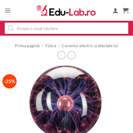
Skip
to
content
Products
search
Prima pagină
/
Fizica
/
Curentul electric si efectele lui
-25%