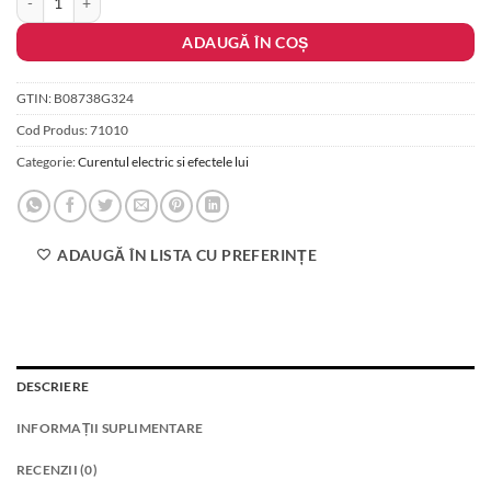
a
este:
fost:
364.00 lei.
ADAUGĂ ÎN COȘ
484.00 lei.
GTIN:
B08738G324
Cod Produs:
71010
Categorie:
Curentul electric si efectele lui
ADAUGĂ ÎN LISTA CU PREFERINȚE
DESCRIERE
INFORMAȚII SUPLIMENTARE
RECENZII (0)