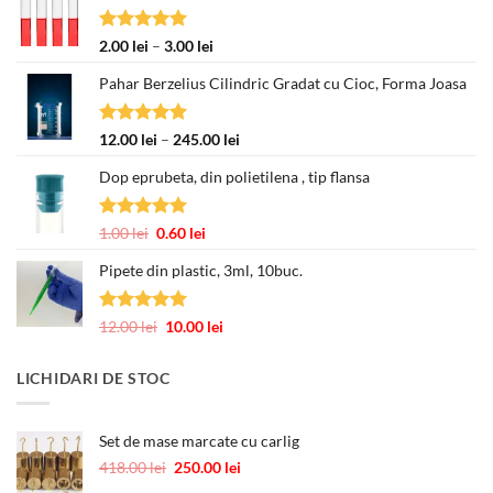
Evaluat la
Interval
2.00
lei
–
3.00
lei
5.00
din 5
de
Pahar Berzelius Cilindric Gradat cu Cioc, Forma Joasa
prețuri:
2.00 lei
până
Evaluat la
Interval
12.00
lei
–
245.00
lei
la
5.00
din 5
de
3.00 lei
Dop eprubeta, din polietilena , tip flansa
prețuri:
12.00 lei
până
Evaluat la
Prețul
Prețul
1.00
lei
0.60
lei
la
5.00
din 5
inițial
curent
245.00 lei
Pipete din plastic, 3ml, 10buc.
a
este:
fost:
0.60 lei.
1.00 lei.
Evaluat la
Prețul
Prețul
12.00
lei
10.00
lei
5.00
din 5
inițial
curent
a
este:
LICHIDARI DE STOC
fost:
10.00 lei.
12.00 lei.
Set de mase marcate cu carlig
Prețul
Prețul
418.00
lei
250.00
lei
inițial
curent