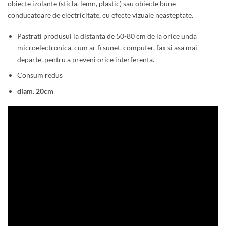
obiecte izolante (sticla, lemn, plastic) sau obiecte bune
conducatoare de electricitate, cu efecte vizuale neasteptate.
Pastrati produsul la distanta de 50-80 cm de la orice unda
microelectronica, cum ar fi sunet, computer, fax si asa mai
departe, pentru a preveni orice interferenta.
Consum redus
diam. 20cm