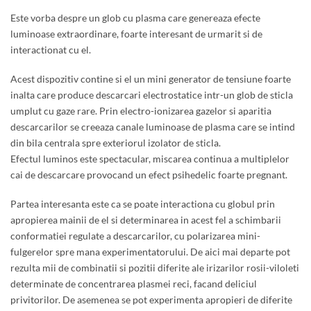
Este vorba despre un glob cu plasma care genereaza efecte
luminoase extraordinare, foarte interesant de urmarit si de
interactionat cu el.
Acest dispozitiv contine si el un mini generator de tensiune foarte
inalta care produce descarcari electrostatice intr-un glob de sticla
umplut cu gaze rare. Prin electro-ionizarea gazelor si aparitia
descarcarilor se creeaza canale luminoase de plasma care se intind
din bila centrala spre exteriorul izolator de sticla.
Efectul luminos este spectacular, miscarea continua a multiplelor
cai de descarcare provocand un efect psihedelic foarte pregnant.
Partea interesanta este ca se poate interactiona cu globul prin
apropierea mainii de el si determinarea in acest fel a schimbarii
conformatiei regulate a descarcarilor, cu polarizarea mini-
fulgerelor spre mana experimentatorului. De aici mai departe pot
rezulta mii de combinatii si pozitii diferite ale irizarilor rosii-viloleti
determinate de concentrarea plasmei reci, facand deliciul
privitorilor. De asemenea se pot experimenta apropieri de diferite