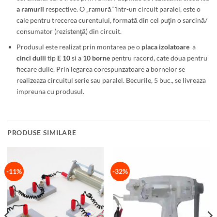
a ramurii
respective. O „ramură” într-un circuit paralel, este o
cale pentru trecerea curentului, formată din cel puţin o sarcină/
consumator (rezistenţă) din circuit.
Produsul este realizat prin montarea pe o
placa izolatoare
a
cinci dulii
tip
E 10
si a
10 borne
pentru racord, cate doua pentru
fiecare dulie. Prin legarea corespunzatoare a bornelor se
realizeaza circuitul serie sau paralel. Becurile, 5 buc., se livreaza
impreuna cu produsul.
PRODUSE SIMILARE
-11%
-32%