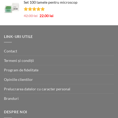
Set 100 lamele pentru microscop
a
este:
fost:
12.00 lei.
23.00 lei.
Evaluat la
Prețul
Prețul
42.00
lei
22.00
lei
5.00
din 5
inițial
curent
a
este:
fost:
22.00 lei.
42.00 lei.
LINK-URI UTILE
Contact
Termeni și condiții
Program de fidelitate
Opiniile clientilor
Prelucrarea datelor cu caracter personal
Branduri
DESPRE NOI