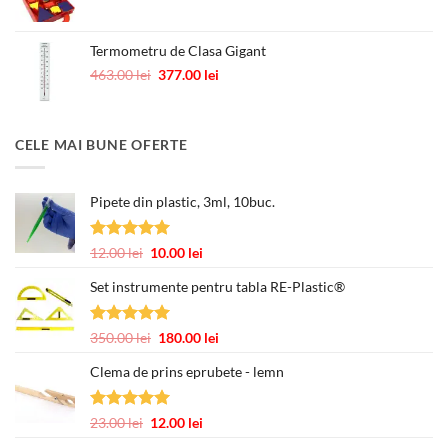
Termometru de Clasa Gigant
Prețul
Prețul
463.00
lei
377.00
lei
inițial
curent
a
este:
fost:
377.00 lei.
CELE MAI BUNE OFERTE
463.00 lei.
Pipete din plastic, 3ml, 10buc.
Evaluat la
Prețul
Prețul
12.00
lei
10.00
lei
5.00
din 5
inițial
curent
Set instrumente pentru tabla RE-Plastic®
a
este:
fost:
10.00 lei.
12.00 lei.
Evaluat la
Prețul
Prețul
350.00
lei
180.00
lei
5.00
din 5
inițial
curent
Clema de prins eprubete - lemn
a
este:
fost:
180.00 lei.
350.00 lei.
Evaluat la
Prețul
Prețul
23.00
lei
12.00
lei
5.00
din 5
inițial
curent