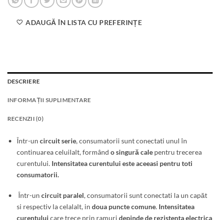
ADAUGĂ ÎN LISTA CU PREFERINȚE
DESCRIERE
INFORMAȚII SUPLIMENTARE
RECENZII (0)
Într-un
circuit serie
, consumatorii sunt conectati unul în
continuarea celuilalt, formând
o singură cale
pentru trecerea
curentului.
Intensitatea curentului este aceeasi pentru toti
consumatorii.
Într-un
circuit paralel
, consumatorii sunt conectati la un capăt
si respectiv la celalalt, in
doua puncte comune
.
Intensitatea
curentului
care trece prin ramuri
depinde de rezistenta electrica