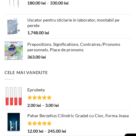
89.00 lei.
Interval
180.00
lei
–
330.00
lei
de
prețuri:
Uscator pentru sticlarie in laborator, montabil pe
180.00 lei
perete
până
la
1,748.00
lei
330.00 lei
Prepositions. Significations. Contraires./Pronoms
personnels. Place de pronoms
363.00
lei
CELE MAI VANDUTE
Eprubeta
Evaluat la
Interval
2.00
lei
–
3.00
lei
5.00
din 5
de
Pahar Berzelius Cilindric Gradat cu Cioc, Forma Joasa
prețuri:
2.00 lei
până
Evaluat la
Interval
12.00
lei
–
245.00
lei
la
5.00
din 5