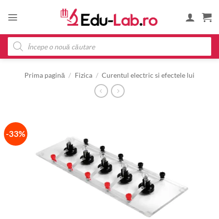
Skip
to
content
Products
search
Prima pagină
/
Fizica
/
Curentul electric si efectele lui
-33%