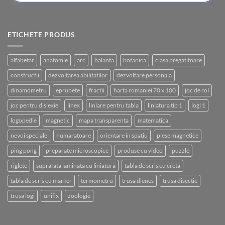
ETICHETE PRODUS
alfabetar
anatomie
arc
balanta
botanica
clasa pregatitoare
constructii
dezvoltarea abilitatilor
dezvoltare personala
dinamometru
eprubete
fractii
harta romaniei 70 x 100
joc de rol
joc pentru dislexie
linex
liniare pentru tabla
liniatura tip 1
logi 1
logopedie
magnetic
mapa transparenta
matematica
nevoi speciale
numaratoare
orientare in spatiu
piese magnetice
ping pong
preparate microscopice
produse cu video
puzzle
riglete
suprafata laminata cu liniatura
tabla de scris cu creta
tabla de scris cu marker
termometru
trusa dienes
trusa disectie
trusa logi
unifix
zoologie