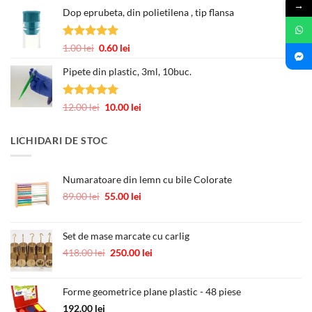
de
→
3.00 lei
Dop eprubeta, din polietilena , tip flansa
prețuri:
12.00 lei
până
Evaluat la
Prețul
Prețul
1.00
lei
0.60
lei
la
5.00
din 5
inițial
curent
245.00 lei
Pipete din plastic, 3ml, 10buc.
a
este:
fost:
0.60 lei.
1.00 lei.
Evaluat la
Prețul
Prețul
12.00
lei
10.00
lei
5.00
din 5
inițial
curent
a
este:
LICHIDARI DE STOC
fost:
10.00 lei.
12.00 lei.
Numaratoare din lemn cu bile Colorate
Prețul
Prețul
89.00
lei
55.00
lei
inițial
curent
a
este:
fost:
55.00 lei.
Set de mase marcate cu carlig
89.00 lei.
Prețul
Prețul
418.00
lei
250.00
lei
inițial
curent
a
este:
Forme geometrice plane plastic - 48 piese
fost:
250.00 lei.
418.00 lei.
192.00
lei