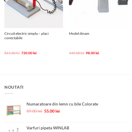
Circuit electric simplu – placi
Model dinam
conectabile
Prețul
Prețul
Prețul
Prețul
811.00
lei
720.00
lei
145.00
lei
98.00
lei
inițial
curent
inițial
curent
a
este:
a
este:
fost:
720.00 lei.
fost:
98.00 lei.
811.00 lei.
145.00 lei.
NOUTATI
Numaratoare din lemn cu bile Colorate
Prețul
Prețul
89.00
lei
55.00
lei
inițial
curent
a
este:
fost:
55.00 lei.
Varfuri pipeta WINLAB