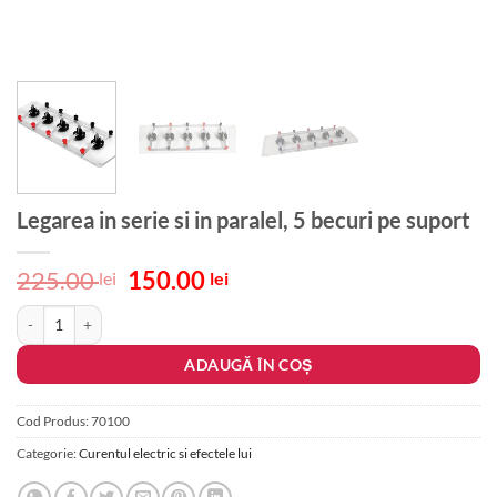
Legarea in serie si in paralel, 5 becuri pe suport
Prețul
Prețul
225.00
150.00
lei
lei
inițial
curent
Cantitate Legarea in serie si in paralel, 5 becuri pe suport
a
este:
fost:
150.00 lei.
ADAUGĂ ÎN COȘ
225.00 lei.
Cod Produs:
70100
Categorie:
Curentul electric si efectele lui