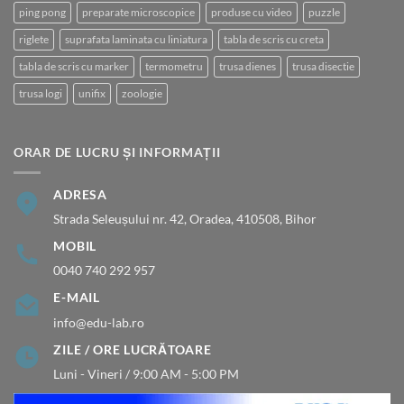
ping pong
preparate microscopice
produse cu video
puzzle
riglete
suprafata laminata cu liniatura
tabla de scris cu creta
tabla de scris cu marker
termometru
trusa dienes
trusa disectie
trusa logi
unifix
zoologie
ORAR DE LUCRU ȘI INFORMAȚII
ADRESA
Strada Seleușului nr. 42, Oradea, 410508, Bihor
MOBIL
0040 740 292 957
E-MAIL
info@edu-lab.ro
ZILE / ORE LUCRĂTOARE
Luni - Vineri / 9:00 AM - 5:00 PM