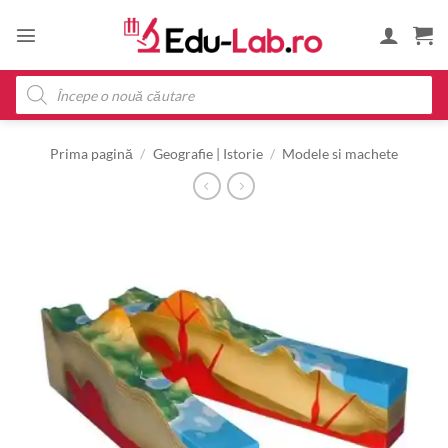
Skip
to
content
Products
search
Prima pagină
/
Geografie | Istorie
/
Modele si machete