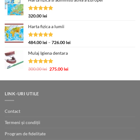
Evaluat la
320.00
lei
5.00
din 5
Harta fizica a lumii
Evaluat la
Interval
484.00
lei
–
726.00
lei
5.00
din 5
de
Mulaj Igiena dentara
prețuri:
484.00 lei
până
Evaluat la
Prețul
Prețul
300.00
lei
275.00
lei
la
5.00
din 5
inițial
curent
726.00 lei
a
este:
fost:
275.00 lei.
300.00 lei.
LINK-URI UTILE
Contact
Termeni și condiții
Program de fidelitate