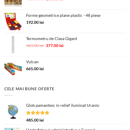
inițial
curent
a
este:
fost:
250.00 lei.
Forme geometrice plane plastic - 48 piese
418.00 lei.
192.00
lei
Termometru de Clasa Gigant
Prețul
Prețul
463.00
lei
377.00
lei
inițial
curent
a
este:
Vulcan
fost:
377.00 lei.
463.00 lei.
665.00
lei
CELE MAI BUNE OFERTE
Glob pamantesc in relief iluminat Uranio
Evaluat la
485.00
lei
5.00
din 5
Harta fizica si administrativa a Europei