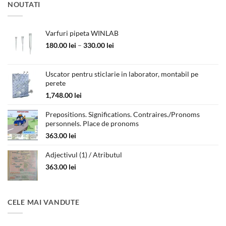
NOUTATI
Varfuri pipeta WINLAB
Interval
180.00
lei
–
330.00
lei
de
prețuri:
180.00 lei
Uscator pentru sticlarie in laborator, montabil pe
perete
până
la
1,748.00
lei
330.00 lei
Prepositions. Significations. Contraires./Pronoms
personnels. Place de pronoms
363.00
lei
Adjectivul (1) / Atributul
363.00
lei
CELE MAI VANDUTE