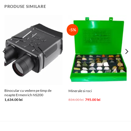
PRODUSE SIMILARE
-5%
Binocular cu vedere pe timp de
Minerale si roci
noapte Ermenrich NS200
Prețul
Prețul
1,634.00
lei
834.00
lei
795.00
lei
inițial
curent
a
este:
fost:
795.00 lei.
834.00 lei.