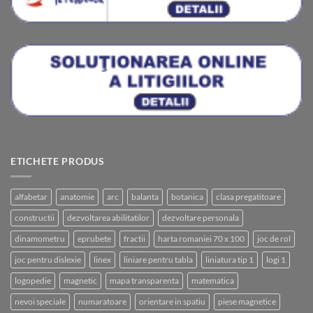
ETICHETE PRODUS
alfabetar
anatomie
arc
balanta
botanica
clasa pregatitoare
constructii
dezvoltarea abilitatilor
dezvoltare personala
dinamometru
eprubete
fractii
harta romaniei 70 x 100
joc de rol
joc pentru dislexie
linex
liniare pentru tabla
liniatura tip 1
logi 1
logopedie
magnetic
mapa transparenta
matematica
nevoi speciale
numaratoare
orientare in spatiu
piese magnetice