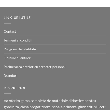
la
5.00
din 5
110.00 lei
LINK-URI UTILE
Contact
Termeni și condiții
Program de fidelitate
Opiniile clientilor
Prelucrarea datelor cu caracter personal
Branduri
DESPRE NOI
Va oferim gama completa de materiale didactice pentru
gradinita, clasa pregatitoare, scoala primara, gimnaziu si liceu: