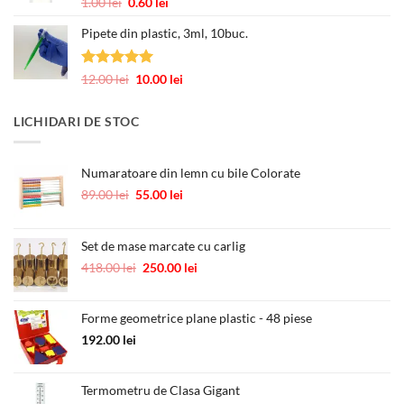
Evaluat la
Prețul
Prețul
1.00
lei
0.60
lei
la
5.00
din 5
inițial
curent
245.00 lei
Pipete din plastic, 3ml, 10buc.
a
este:
fost:
0.60 lei.
1.00 lei.
Evaluat la
Prețul
Prețul
12.00
lei
10.00
lei
5.00
din 5
inițial
curent
a
este:
LICHIDARI DE STOC
fost:
10.00 lei.
12.00 lei.
Numaratoare din lemn cu bile Colorate
Prețul
Prețul
89.00
lei
55.00
lei
inițial
curent
a
este:
fost:
55.00 lei.
Set de mase marcate cu carlig
89.00 lei.
Prețul
Prețul
418.00
lei
250.00
lei
inițial
curent
a
este:
Forme geometrice plane plastic - 48 piese
fost:
250.00 lei.
418.00 lei.
192.00
lei
Termometru de Clasa Gigant