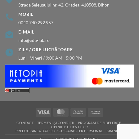
Strada Seleușului nr. 42, Oradea, 410508, Bihor
MOBIL
0040 740 292 957
E-MAIL
info@edu-lab.ro
ZILE / ORE LUCRĂTOARE
Luni - Vineri / 9:00 AM - 5:00 PM
Visa
MasterCard
Cash
Bank
On
Transfer
CONTACT
TERMENI ȘI CONDIȚII
PROGRAM DE FIDELITATE
Delivery
OPINIILE CLIENTILOR
PRELUCRAREA DATELOR CU CARACTER PERSONAL
BRANDURI