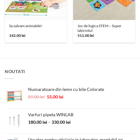
Joc de logica STEM – Super
Sa salvam animalele!
labirintul
142.00
lei
511.00
lei
NOUTATI
Numaratoare din lemn cu bile Colorate
Prețul
Prețul
89.00
lei
55.00
lei
inițial
curent
a
este:
fost:
55.00 lei.
Varfuri pipeta WINLAB
89.00 lei.
Interval
180.00
lei
–
330.00
lei
de
prețuri:
Uscator pentru sticlarie in laborator, montabil pe
180.00 lei