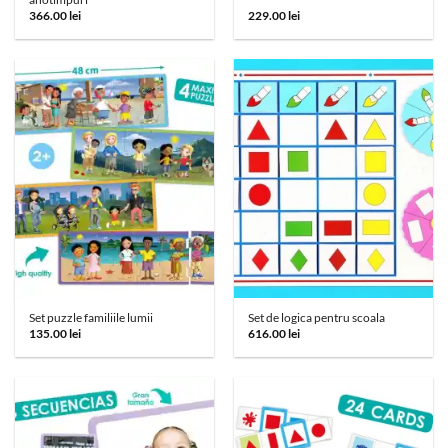
366.00
lei
229.00
lei
Set puzzle familiile lumii
Set de logica pentru scoala
135.00
lei
616.00
lei