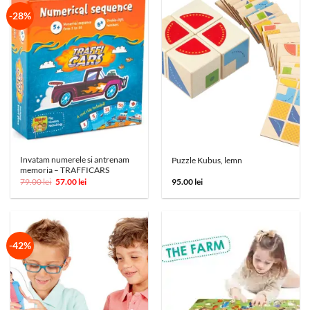
-28%
Invatam numerele si antrenam
Puzzle Kubus, lemn
memoria – TRAFFICARS
Prețul
Prețul
79.00
lei
57.00
lei
95.00
lei
inițial
curent
a
este:
fost:
57.00 lei.
79.00 lei.
-42%