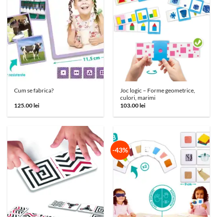
Joc logic – Forme geometrice,
Cum se fabrica?
culori, marimi
125.00
lei
103.00
lei
-43%