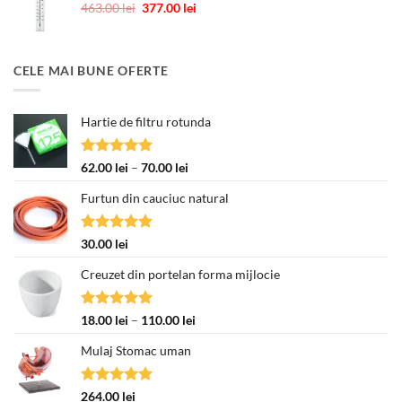
Prețul
Prețul
463.00
lei
377.00
lei
inițial
curent
a
este:
fost:
377.00 lei.
CELE MAI BUNE OFERTE
463.00 lei.
Hartie de filtru rotunda
Evaluat la
Interval
62.00
lei
–
70.00
lei
5.00
din 5
de
Furtun din cauciuc natural
prețuri:
62.00 lei
până
Evaluat la
30.00
lei
la
5.00
din 5
70.00 lei
Creuzet din portelan forma mijlocie
Evaluat la
Interval
18.00
lei
–
110.00
lei
5.00
din 5
de
Mulaj Stomac uman
prețuri:
18.00 lei
până
Evaluat la
264.00
lei