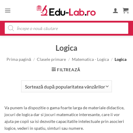
Skip
to
content
Products
search
Logica
Prima pagină
/
Clasele primare
/
Matematica - Logica
/
Logica
FILTREAZĂ
Va punem la dispozitie o gama foarte larga de materiale didactice,
jocuri de logica dar si jocuri matematice interesante, care ii vor
ajuta pe copii sa isi dezvolte capacitatile intelectuale prin asocieri
logice, vederi in spatiu, simturi sau numere.