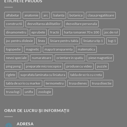
ETICHETE PRODUS
alfabetar
anatomie
arc
balanta
botanica
clasa pregatitoare
constructii
dezvoltarea abilitatilor
dezvoltare personala
dinamometru
eprubete
fractii
harta romaniei 70 x 100
joc de rol
joc pentru dislexie
linex
liniare pentru tabla
liniatura tip 1
logi 1
logopedie
magnetic
mapa transparenta
matematica
nevoi speciale
numaratoare
orientare in spatiu
piese magnetice
ping pong
preparate microscopice
produse cu video
puzzle
riglete
suprafata laminata cu liniatura
tabla de scris cu creta
tabla de scris cu marker
termometru
trusa dienes
trusa disectie
trusa logi
unifix
zoologie
ORAR DE LUCRU ȘI INFORMAȚII
ADRESA