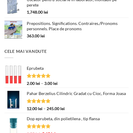
perete
până
la
1,748.00
lei
330.00 lei
Prepositions. Significations. Contraires./Pronoms
personnels. Place de pronoms
363.00
lei
CELE MAI VANDUTE
Eprubeta
Evaluat la
Interval
2.00
lei
–
3.00
lei
5.00
din 5
de
Pahar Berzelius Cilindric Gradat cu Cioc, Forma Joasa
prețuri:
2.00 lei
până
Evaluat la
Interval
12.00
lei
–
245.00
lei
la
5.00
din 5
de
3.00 lei
Dop eprubeta, din polietilena , tip flansa
prețuri:
12.00 lei
până