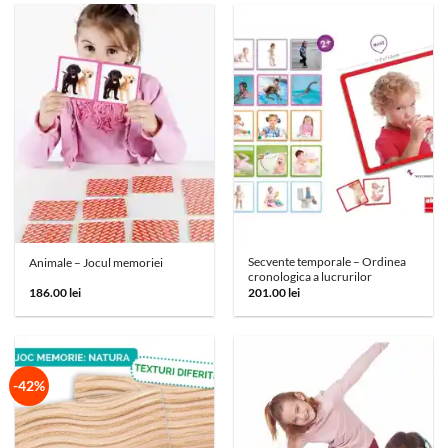
438.00 lei.
Secvente temporale – Ordinea
Animale – Jocul memoriei
cronologica a lucrurilor
186.00
lei
201.00
lei
-42%