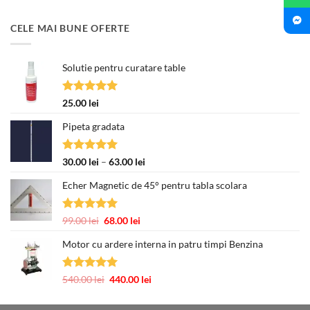
a
este:
fost:
377.00 lei.
CELE MAI BUNE OFERTE
463.00 lei.
Solutie pentru curatare table
Evaluat la
25.00
lei
5.00
din 5
Pipeta gradata
Evaluat la
Interval
30.00
lei
–
63.00
lei
5.00
din 5
de
Echer Magnetic de 45° pentru tabla scolara
prețuri:
30.00 lei
până
Evaluat la
Prețul
Prețul
99.00
lei
68.00
lei
la
5.00
din 5
inițial
curent
63.00 lei
Motor cu ardere interna in patru timpi Benzina
a
este:
fost:
68.00 lei.
99.00 lei.
Evaluat la
Prețul
Prețul
540.00
lei
440.00
lei
5.00
din 5
inițial
curent
a
este: