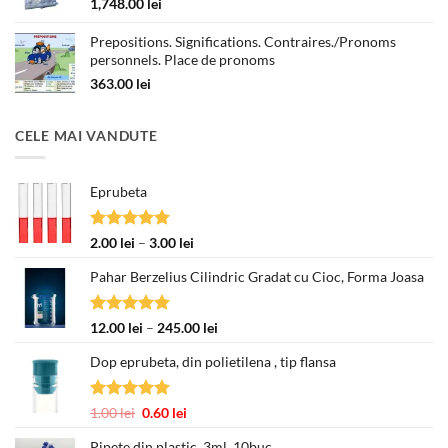
1,748.00
lei
330.00 lei
Prepositions. Significations. Contraires./Pronoms
personnels. Place de pronoms
363.00
lei
CELE MAI VANDUTE
Eprubeta
Evaluat la
Interval
2.00
lei
–
3.00
lei
5.00
din 5
de
Pahar Berzelius Cilindric Gradat cu Cioc, Forma Joasa
prețuri:
2.00 lei
până
Evaluat la
Interval
12.00
lei
–
245.00
lei
la
5.00
din 5
de
3.00 lei
Dop eprubeta, din polietilena , tip flansa
prețuri:
12.00 lei
până
Evaluat la
Prețul
Prețul
1.00
lei
0.60
lei
la
5.00
din 5
inițial
curent
245.00 lei
Pipete din plastic, 3ml, 10buc.