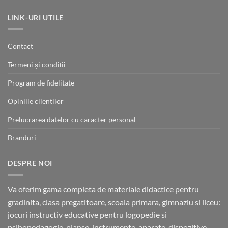
fost:
440.00 lei.
540.00 lei.
LINK-URI UTILE
Contact
Termeni și condiții
Program de fidelitate
Opiniile clientilor
Prelucrarea datelor cu caracter personal
Branduri
DESPRE NOI
Va oferim gama completa de materiale didactice pentru
gradinita, clasa pregatitoare, scoala primara, gimnaziu si liceu:
jocuri instructiv educative pentru logopedie si
psihopedagogie, planse, instrumente, aparate, dispozitive,