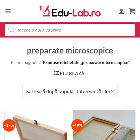
Skip
to
content
Products
search
preparate microscopice
Prima pagină
/
Produse etichetate „preparate microscopice”
FILTREAZĂ
-47%
-49%