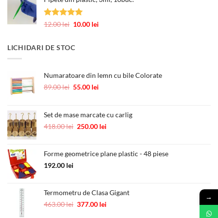
a
este:
fost:
0.60 lei.
1.00 lei.
Evaluat la
Prețul
Prețul
12.00
lei
10.00
lei
5.00
din 5
inițial
curent
a
este:
LICHIDARI DE STOC
fost:
10.00 lei.
12.00 lei.
Numaratoare din lemn cu bile Colorate
Prețul
Prețul
89.00
lei
55.00
lei
inițial
curent
a
este:
fost:
55.00 lei.
Set de mase marcate cu carlig
89.00 lei.
Prețul
Prețul
418.00
lei
250.00
lei
inițial
curent
a
este:
Forme geometrice plane plastic - 48 piese
fost:
250.00 lei.
418.00 lei.
192.00
lei
Termometru de Clasa Gigant
→
Prețul
Prețul
463.00
lei
377.00
lei
inițial
curent