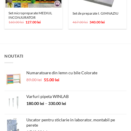
Set micropreparate MEDIUL
Set de preparate I. GIMNAZIU
INCONJURATOR
Prețul
Prețul
Prețul
Prețul
160.00
lei
127.00
lei
467.00
lei
340.00
lei
inițial
curent
inițial
curent
a
este:
a
este:
fost:
127.00 lei.
fost:
340.00 lei.
160.00 lei.
467.00 lei.
NOUTATI
Numaratoare din lemn cu bile Colorate
Prețul
Prețul
89.00
lei
55.00
lei
inițial
curent
a
este:
fost:
55.00 lei.
Varfuri pipeta WINLAB
89.00 lei.
Interval
180.00
lei
–
330.00
lei
de
prețuri:
Uscator pentru sticlarie in laborator, montabil pe
180.00 lei
perete
până
la