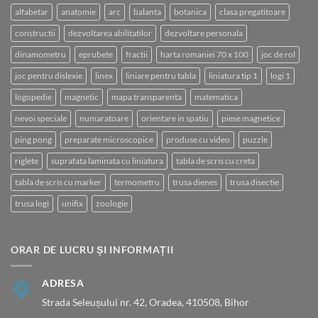
alfabetar
anatomie
arc
balanta
botanica
clasa pregatitoare
constructii
dezvoltarea abilitatilor
dezvoltare personala
dinamometru
eprubete
fractii
harta romaniei 70 x 100
joc de rol
joc pentru dislexie
linex
liniare pentru tabla
liniatura tip 1
logi 1
logopedie
magnetic
mapa transparenta
matematica
nevoi speciale
numaratoare
orientare in spatiu
piese magnetice
ping pong
preparate microscopice
produse cu video
puzzle
riglete
suprafata laminata cu liniatura
tabla de scris cu creta
tabla de scris cu marker
termometru
trusa dienes
trusa disectie
trusa logi
unifix
zoologie
ORAR DE LUCRU ȘI INFORMAȚII
ADRESA
Strada Seleușului nr. 42, Oradea, 410508, Bihor