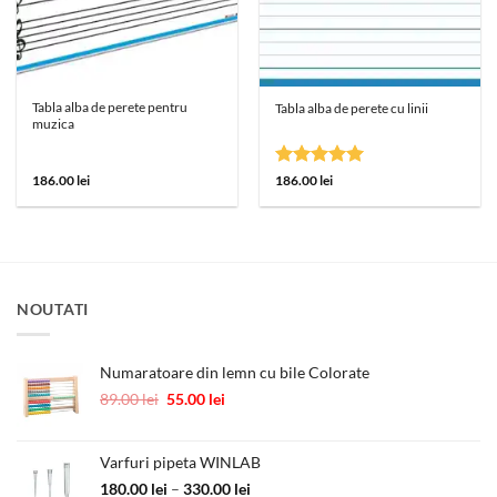
Tabla alba de perete pentru
Tabla alba de perete cu linii
muzica
Evaluat la
186.00
lei
186.00
lei
5
din 5
NOUTATI
Numaratoare din lemn cu bile Colorate
Prețul
Prețul
89.00
lei
55.00
lei
inițial
curent
a
este:
fost:
55.00 lei.
Varfuri pipeta WINLAB
89.00 lei.
Interval
180.00
lei
–
330.00
lei