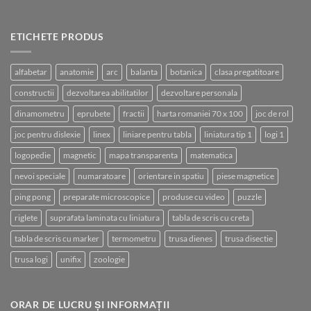
ETICHETE PRODUS
alfabetar
anatomie
arc
balanta
botanica
clasa pregatitoare
constructii
dezvoltarea abilitatilor
dezvoltare personala
dinamometru
eprubete
fractii
harta romaniei 70 x 100
joc de rol
joc pentru dislexie
linex
liniare pentru tabla
liniatura tip 1
logi 1
logopedie
magnetic
mapa transparenta
matematica
nevoi speciale
numaratoare
orientare in spatiu
piese magnetice
ping pong
preparate microscopice
produse cu video
puzzle
riglete
suprafata laminata cu liniatura
tabla de scris cu creta
tabla de scris cu marker
termometru
trusa dienes
trusa disectie
trusa logi
unifix
zoologie
ORAR DE LUCRU ȘI INFORMAȚII