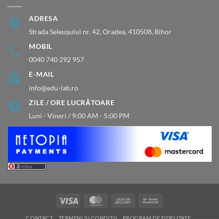
ADRESA
Strada Seleușului nr. 42, Oradea, 410508, Bihor
MOBIL
0040 740 292 957
E-MAIL
info@edu-lab.ro
ZILE / ORE LUCRĂTOARE
Luni - Vineri / 9:00 AM - 5:00 PM
Visa
MasterCard
Cash
Bank
On
Transfer
CONTACT
TERMENI ȘI CONDIȚII
PROGRAM DE FIDELITATE