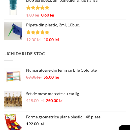
Dop eprubeta, din polietilena , tip flansa
prețuri:
12.00 lei
până
Evaluat la
Prețul
Prețul
1.00
lei
0.60
lei
la
5.00
din 5
inițial
curent
245.00 lei
Pipete din plastic, 3ml, 10buc.
a
este:
fost:
0.60 lei.
1.00 lei.
Evaluat la
Prețul
Prețul
12.00
lei
10.00
lei
5.00
din 5
inițial
curent
a
este:
LICHIDARI DE STOC
fost:
10.00 lei.
12.00 lei.
Numaratoare din lemn cu bile Colorate
Prețul
Prețul
89.00
lei
55.00
lei
inițial
curent
a
este:
fost:
55.00 lei.
Set de mase marcate cu carlig
89.00 lei.
Prețul
Prețul
418.00
lei
250.00
lei
inițial
curent
a
este:
Forme geometrice plane plastic - 48 piese
fost:
250.00 lei.
418.00 lei.
192.00
lei