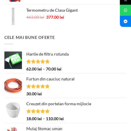
→
Termometru de Clasa Gigant
Prețul
Prețul
463.00
lei
377.00
lei
inițial
curent
a
este:
fost:
377.00 lei.
CELE MAI BUNE OFERTE
463.00 lei.
Hartie de filtru rotunda
Evaluat la
Interval
62.00
lei
–
70.00
lei
5.00
din 5
de
Furtun din cauciuc natural
prețuri:
62.00 lei
până
Evaluat la
30.00
lei
la
5.00
din 5
70.00 lei
Creuzet din portelan forma mijlocie
Evaluat la
Interval
18.00
lei
–
110.00
lei
5.00
din 5
de
Mulaj Stomac uman
prețuri: