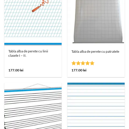
Tabla alba de perete cu linii
Tabla alba de perete cu patratele
clasele I – II.
Evaluat la
177.00
lei
177.00
lei
5
din 5