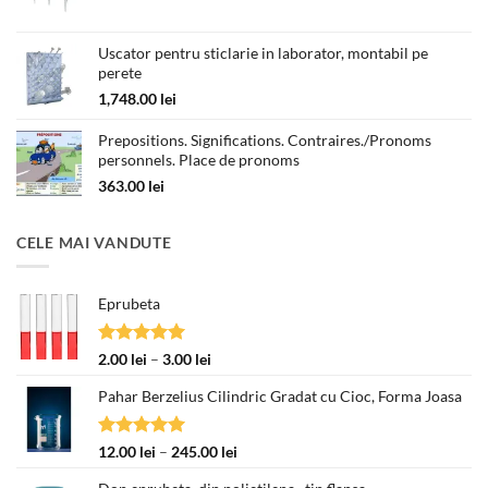
de
prețuri:
Uscator pentru sticlarie in laborator, montabil pe
180.00 lei
perete
până
la
1,748.00
lei
330.00 lei
Prepositions. Significations. Contraires./Pronoms
personnels. Place de pronoms
363.00
lei
CELE MAI VANDUTE
Eprubeta
Evaluat la
Interval
2.00
lei
–
3.00
lei
5.00
din 5
de
Pahar Berzelius Cilindric Gradat cu Cioc, Forma Joasa
prețuri:
2.00 lei
până
Evaluat la
Interval
12.00
lei
–
245.00
lei
la
5.00
din 5
de
3.00 lei