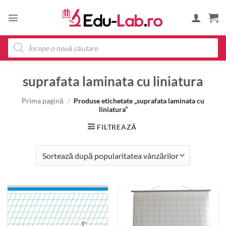
Skip
to
content
Products
search
suprafata laminata cu liniatura
Prima pagină
/
Produse etichetate „suprafata laminata cu
liniatura”
FILTREAZĂ