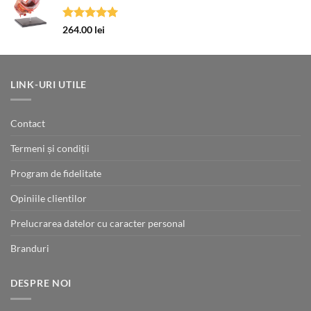
18.00 lei
până
Evaluat la
264.00
lei
la
5.00
din 5
110.00 lei
LINK-URI UTILE
Contact
Termeni și condiții
Program de fidelitate
Opiniile clientilor
Prelucrarea datelor cu caracter personal
Branduri
DESPRE NOI