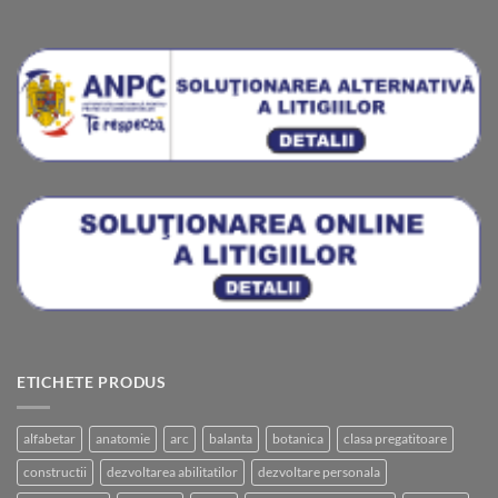
ETICHETE PRODUS
alfabetar
anatomie
arc
balanta
botanica
clasa pregatitoare
constructii
dezvoltarea abilitatilor
dezvoltare personala