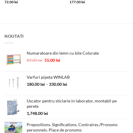
72.00
lei
177.00
lei
NOUTATI
Numaratoare din lemn cu bile Colorate
Prețul
Prețul
89.00
lei
55.00
lei
inițial
curent
a
este:
fost:
55.00 lei.
Varfuri pipeta WINLAB
89.00 lei.
Interval
180.00
lei
–
330.00
lei
de
prețuri:
Uscator pentru sticlarie in laborator, montabil pe
180.00 lei
perete
până
la
1,748.00
lei
330.00 lei
Prepositions. Significations. Contraires./Pronoms
personnels. Place de pronoms