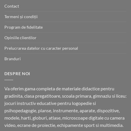
Contact
Termeni și condiții
Program de fidelitate
Opiniile clientilor
Prelucrarea datelor cu caracter personal
Branduri
DESPRE NOI
Va oferim gama completa de materiale didactice pentru
gradinita, clasa pregatitoare, scoala primara, gimnaziu si liceu:
jocuri instructiv educative pentru logopedie si
psihopedagogie, planse, instrumente, aparate, dispozitive,
modele, harti, globuri, atlase, microscoape digitale cu camera
video, ecrane de proiectie, echipamente sport si multimedia.