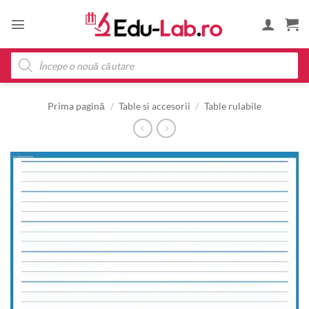
Skip
to
content
Products
search
Prima pagină
/
Table si accesorii
/
Table rulabile