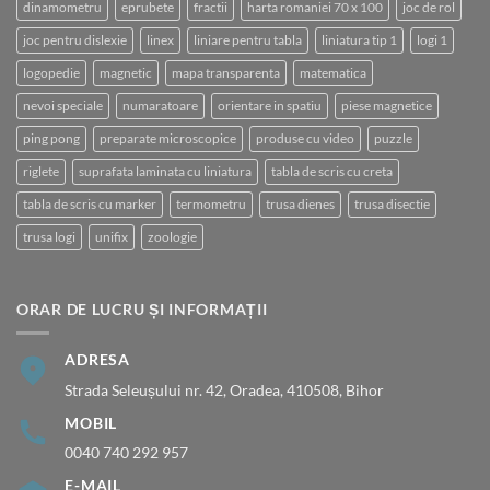
dinamometru
eprubete
fractii
harta romaniei 70 x 100
joc de rol
joc pentru dislexie
linex
liniare pentru tabla
liniatura tip 1
logi 1
logopedie
magnetic
mapa transparenta
matematica
nevoi speciale
numaratoare
orientare in spatiu
piese magnetice
ping pong
preparate microscopice
produse cu video
puzzle
riglete
suprafata laminata cu liniatura
tabla de scris cu creta
tabla de scris cu marker
termometru
trusa dienes
trusa disectie
trusa logi
unifix
zoologie
ORAR DE LUCRU ȘI INFORMAȚII
ADRESA
Strada Seleușului nr. 42, Oradea, 410508, Bihor
MOBIL
0040 740 292 957
E-MAIL