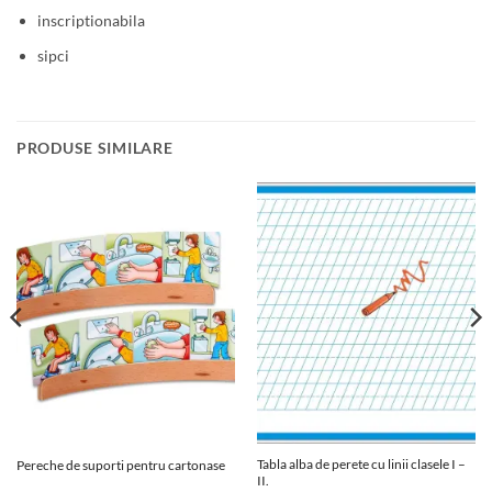
inscriptionabila
sipci
PRODUSE SIMILARE
Tabla alba de perete cu linii clasele I –
Pereche de suporti pentru cartonase
II.