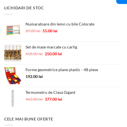
a
este:
LICHIDARI DE STOC
fost:
10.00 lei.
12.00 lei.
Numaratoare din lemn cu bile Colorate
Prețul
Prețul
89.00
lei
55.00
lei
inițial
curent
a
este:
fost:
55.00 lei.
Set de mase marcate cu carlig
89.00 lei.
Prețul
Prețul
418.00
lei
250.00
lei
inițial
curent
a
este:
Forme geometrice plane plastic - 48 piese
fost:
250.00 lei.
418.00 lei.
192.00
lei
Termometru de Clasa Gigant
Prețul
Prețul
463.00
lei
377.00
lei
inițial
curent
a
este:
fost:
377.00 lei.
CELE MAI BUNE OFERTE
463.00 lei.