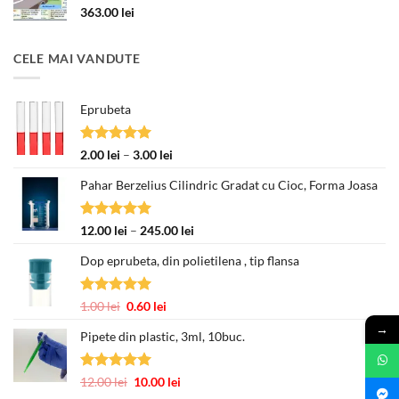
363.00
lei
CELE MAI VANDUTE
Eprubeta
Evaluat la
Interval
2.00
lei
–
3.00
lei
5.00
din 5
de
Pahar Berzelius Cilindric Gradat cu Cioc, Forma Joasa
prețuri:
2.00 lei
până
Evaluat la
Interval
12.00
lei
–
245.00
lei
la
5.00
din 5
de
3.00 lei
Dop eprubeta, din polietilena , tip flansa
prețuri:
12.00 lei
până
Evaluat la
Prețul
Prețul
1.00
lei
0.60
lei
la
5.00
din 5
inițial
curent
→
245.00 lei
Pipete din plastic, 3ml, 10buc.
a
este:
fost:
0.60 lei.
1.00 lei.
Evaluat la
Prețul
Prețul
12.00
lei
10.00
lei
5.00
din 5
inițial
curent