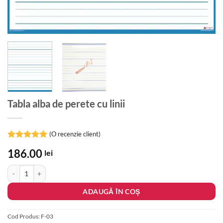
Tabla alba de perete cu linii
(O recenzie client)
Evaluat la
186.00
lei
5
din 5 pe
baza unei
Cantitate Tabla alba de perete cu linii
singure
evaluări
ADAUGĂ ÎN COȘ
Cod Produs:
F-03