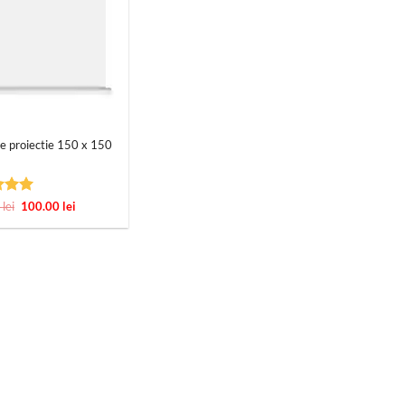
e proiectie 150 x 150
t la
Prețul
Prețul
0
lei
100.00
lei
inițial
curent
 5
a
este:
fost:
100.00 lei.
199.00 lei.