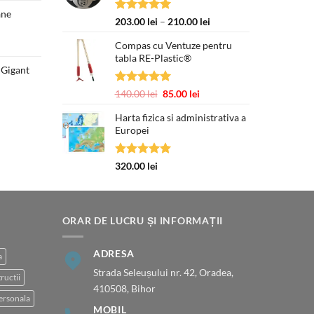
este:
300.00 lei.
ane
250.00 lei.
Evaluat la
Interval
203.00
lei
–
210.00
lei
5.00
din 5
de
Compas cu Ventuze pentru
prețuri:
tabla RE-Plastic®
203.00 lei
 Gigant
până
Prețul
la
Evaluat la
Prețul
Prețul
140.00
lei
85.00
lei
curent
210.00 lei
5.00
din 5
inițial
curent
este:
Harta fizica si administrativa a
a
este:
377.00 lei.
Europei
fost:
85.00 lei.
140.00 lei.
Evaluat la
320.00
lei
5.00
din 5
ORAR DE LUCRU ȘI INFORMAȚII
ADRESA
a
Strada Seleușului nr. 42, Oradea,
ructii
410508, Bihor
ersonala
MOBIL