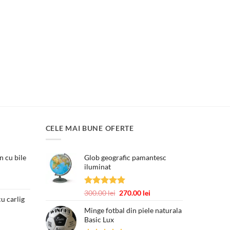
CELE MAI BUNE OFERTE
 cu bile
Glob geografic pamantesc
iluminat
țul
ent
Evaluat la
Prețul
Prețul
300.00
lei
270.00
lei
e:
u carlig
5.00
din 5
inițial
curent
00 lei.
Minge fotbal din piele naturala
Prețul
a
este:
Basic Lux
curent
fost:
270.00 lei.