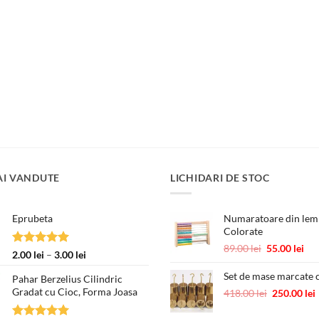
AI VANDUTE
LICHIDARI DE STOC
Eprubeta
Numaratoare din lemn
Colorate
Prețul
Pre
89.00
lei
55.00
lei
Evaluat la
Interval
2.00
lei
–
3.00
lei
inițial
cur
5.00
din 5
de
a
est
Set de mase marcate c
Pahar Berzelius Cilindric
prețuri:
fost:
55.
Gradat cu Cioc, Forma Joasa
Prețul
418.00
lei
250.00
lei
2.00 lei
89.00 lei.
inițial
până