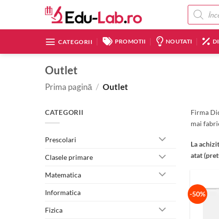
Skip
Products
search
to
content
PROMOTII
NOUTATI
D
CATEGORII
Outlet
Prima pagină
/
Outlet
CATEGORII
Firma Di
mai fabri
Prescolari
La achizi
atat
(pret
Clasele primare
Matematica
Informatica
-50%
Fizica