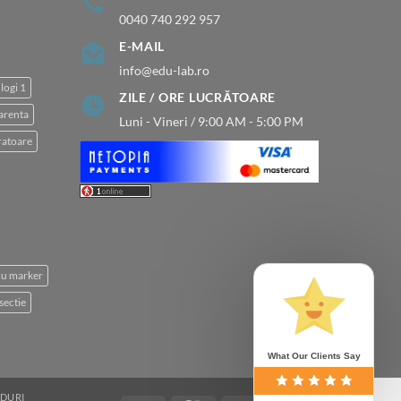
0040 740 292 957
E-MAIL
info@edu-lab.ro
logi 1
ZILE / ORE LUCRĂTOARE
arenta
Luni - Vineri / 9:00 AM - 5:00 PM
atoare
 cu marker
sectie
What Our Clients Say
DURI