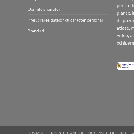
pentru l
Opiniile clientilor
planse, 
Prelucrarea datelor cu caracter personal
dispoziti
atlase, 
Branduri
video, e
echipame
CONTACT
TERMENI ȘI CONDIȚII
PROGRAM DE FIDELITATE
O