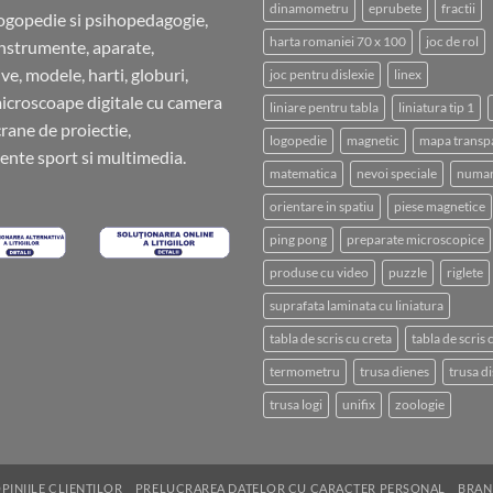
dinamometru
eprubete
fractii
ogopedie si psihopedagogie,
harta romaniei 70 x 100
joc de rol
instrumente, aparate,
ve, modele, harti, globuri,
joc pentru dislexie
linex
microscoape digitale cu camera
liniare pentru tabla
liniatura tip 1
crane de proiectie,
logopedie
magnetic
mapa transp
nte sport si multimedia.
matematica
nevoi speciale
numar
orientare in spatiu
piese magnetice
ping pong
preparate microscopice
produse cu video
puzzle
riglete
suprafata laminata cu liniatura
tabla de scris cu creta
tabla de scris
termometru
trusa dienes
trusa di
trusa logi
unifix
zoologie
PINIILE CLIENTILOR
PRELUCRAREA DATELOR CU CARACTER PERSONAL
BRAN