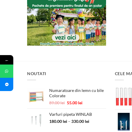
←
NOUTATI
CELE M
Numaratoare din lemn cu bile
Colorate
Prețul
Prețul
89.00
lei
55.00
lei
inițial
curent
a
este:
Varfuri pipeta WINLAB
fost:
55.00 lei.
Interval
180.00
lei
–
330.00
lei
89.00 lei.
de