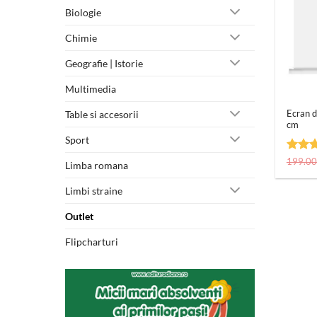
Biologie
Chimie
Geografie | Istorie
+
Multimedia
Ecran d
Table si accesorii
cm
Sport
Evalua
199.0
Limba romana
5
din
Limbi straine
Outlet
Flipcharturi