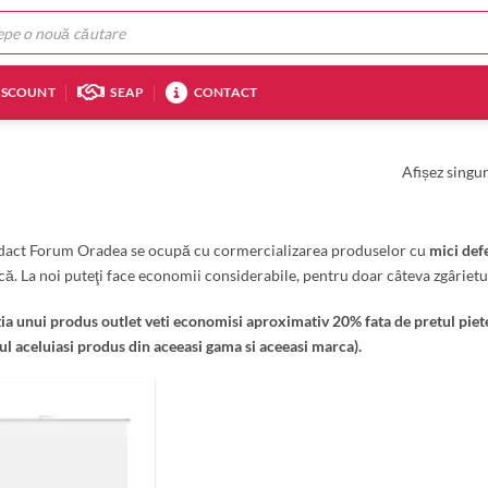
ISCOUNT
SEAP
CONTACT
Afișez singur
dact Forum Oradea se ocupă cu cormercializarea produselor cu
mici defe
că. La noi puteţi face economii considerabile, pentru doar câteva zgârietur
tia unui produs outlet veti economisi aproximativ 20% fata de pretul piete
ul aceluiasi produs din aceeasi gama si aceeasi marca).