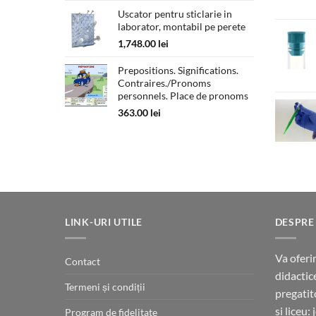
prețuri:
Uscator pentru sticlarie in
180.00 lei
laborator, montabil pe perete
până
la
1,748.00
lei
330.00 lei
Prepositions. Significations.
Contraires./Pronoms
personnels. Place de pronoms
363.00
lei
LINK-URI UTILE
DESPRE
Va oferi
Contact
didactic
Termeni și condiții
pregatit
si liceu:
Program de fidelitate