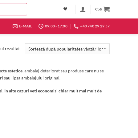
Coș
E-MAIL
09:00 - 17:00
+40 740 29 29 57
ul rezultat
cte estetice
, ambalaj deteriorat sau produse care nu se
i sau lipsa ambalajului original.
i. In alte cazuri veti economisi chiar mult mai mult de