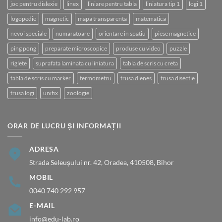
joc pentru dislexie
linex
liniare pentru tabla
liniatura tip 1
logi 1
logopedie
magnetic
mapa transparenta
matematica
nevoi speciale
numaratoare
orientare in spatiu
piese magnetice
ping pong
preparate microscopice
produse cu video
puzzle
riglete
suprafata laminata cu liniatura
tabla de scris cu creta
tabla de scris cu marker
termometru
trusa dienes
trusa disectie
trusa logi
unifix
zoologie
ORAR DE LUCRU ȘI INFORMAȚII
ADRESA
Strada Seleușului nr. 42, Oradea, 410508, Bihor
MOBIL
0040 740 292 957
E-MAIL
info@edu-lab.ro