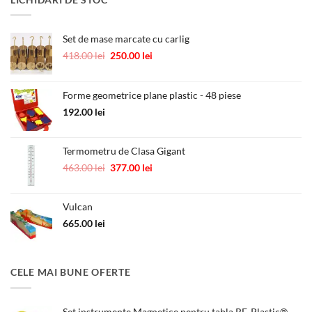
fost:
10.00 lei.
12.00 lei.
Set de mase marcate cu carlig
Prețul
Prețul
418.00
lei
250.00
lei
inițial
curent
a
este:
fost:
250.00 lei.
Forme geometrice plane plastic - 48 piese
418.00 lei.
192.00
lei
Termometru de Clasa Gigant
Prețul
Prețul
463.00
lei
377.00
lei
inițial
curent
a
este:
Vulcan
fost:
377.00 lei.
463.00 lei.
665.00
lei
CELE MAI BUNE OFERTE
Set instrumente Magnetice pentru tabla RE-Plastic®