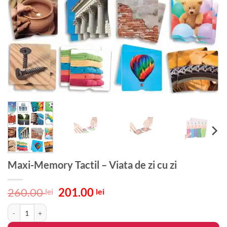
Maxi-Memory Tactil – Viata de zi cu zi
Prețul
Prețul
260.00
201.00
lei
lei
inițial
curent
Cantitate Maxi-Memory Tactil - Viata de zi cu zi
a
este:
fost:
201.00 lei.