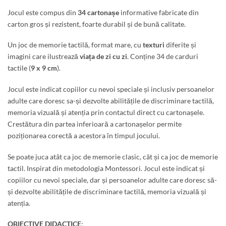
Jocul este compus din
34 cartonașe
informative fabricate din
carton gros și rezistent, foarte durabil și de bună calitate.
Un joc de memorie tactilă, format mare, cu
texturi
diferite și
imagini care ilustrează
viața de zi cu zi
. Conține 34 de carduri
tactile (
9 x 9 cm
).
Jocul este indicat copiilor cu nevoi speciale și inclusiv persoanelor
adulte care doresc sa-și dezvolte abilitățile de discriminare tactilă,
memoria vizuală și atenția prin contactul direct cu cartonașele.
Crestătura din partea inferioară a cartonașelor permite
poziționarea corectă a acestora în timpul jocului.
Se poate juca atât ca joc de memorie clasic, cât și ca joc de memorie
tactil. Inspirat din metodologia Montessori. Jocul este indicat și
copiilor cu nevoi speciale, dar și persoanelor adulte care doresc să-
și dezvolte abilitățile de discriminare tactilă, memoria vizuală și
atenția.
OBIECTIVE DIDACTICE
: