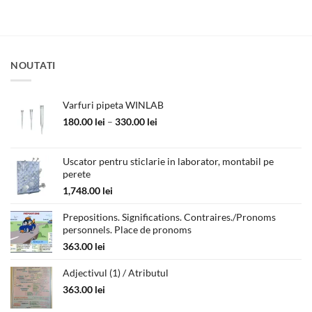
a
este:
fost:
180.00 lei.
311.00 lei.
NOUTATI
Varfuri pipeta WINLAB
Interval
180.00
lei
–
330.00
lei
de
prețuri:
180.00 lei
Uscator pentru sticlarie in laborator, montabil pe
perete
până
la
1,748.00
lei
330.00 lei
Prepositions. Significations. Contraires./Pronoms
personnels. Place de pronoms
363.00
lei
Adjectivul (1) / Atributul
363.00
lei