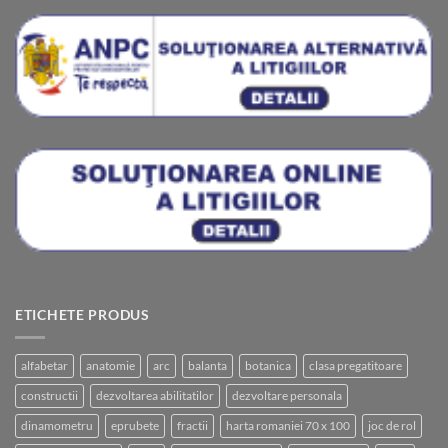
ETICHETE PRODUS
alfabetar
anatomie
arc
balanta
botanica
clasa pregatitoare
constructii
dezvoltarea abilitatilor
dezvoltare personala
dinamometru
eprubete
fractii
harta romaniei 70 x 100
joc de rol