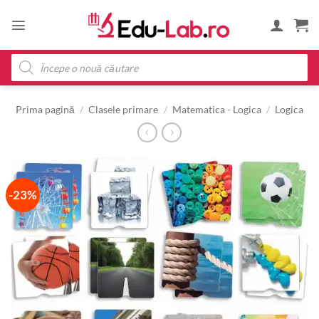
Skip
to
content
Products
search
Prima pagină
/
Clasele primare
/
Matematica - Logica
/
Logica
-23%