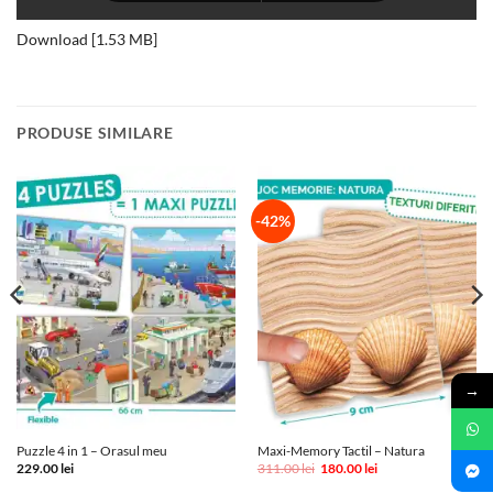
Download [1.53 MB]
PRODUSE SIMILARE
-42%
→
Puzzle 4 in 1 – Orasul meu
Maxi-Memory Tactil – Natura
Prețul
Prețul
229.00
lei
311.00
lei
180.00
lei
inițial
curent