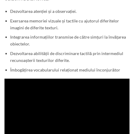
Dezvoltarea atenției și a observației.
Exersarea memoriei vizuale și tactile cu ajutorul diferitelor
imagini de diferite texturi.
Integrarea informațiilor transmise de către simțuri la învățarea
obiectelor.
Dezvoltarea abilității de discriminare tactilă prin intermediul
recunoașterii texturilor diferite.
Îmbogățirea vocabularului relaționat mediului înconjurător