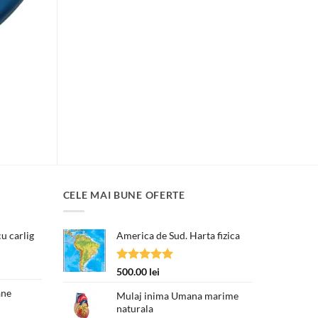
terval
ețuri:
0.00 lei
nă
0.00 lei
CELE MAI BUNE OFERTE
u carlig
America de Sud. Harta fizica
Prețul
curent
Evaluat la
500.00
lei
este:
5.00
din 5
250.00 lei.
ane
Mulaj inima Umana marime
naturala