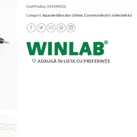
Cod Produs:
314390012
Categorii:
Aparate laborator chimie
,
Curentul electric si efectele lui
ADAUGĂ ÎN LISTA CU PREFERINȚE