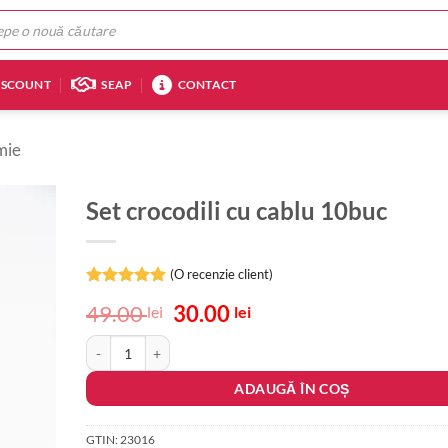
ISCOUNT
SEAP
CONTACT
mie
Set crocodili cu cablu 10buc
(O recenzie client)
Evaluat la
Prețul
Prețul
49.00
30.00
lei
lei
5
din 5 pe
inițial
curent
baza unei
Cantitate Set crocodili cu cablu 10buc
singure
a
este:
evaluări
fost:
30.00 lei.
ADAUGĂ ÎN COȘ
49.00 lei.
GTIN:
23016