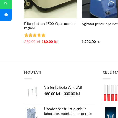
+
+
borator cu
Plita electrica 1500 W, termostat
Agitator pentru eprubet
il
reglabil
Prețul
Evaluat la
Prețul
Prețul
i
250.00
lei
180.00
lei
1,703.00
lei
curent
inițial
curent
5
din 5
este:
a
este:
740.00 lei.
fost:
180.00 lei.
.
250.00 lei.
NOUTATI
CELE M
Varfuri pipeta WINLAB
Interval
180.00
lei
–
330.00
lei
de
prețuri:
180.00 lei
Uscator pentru sticlarie in
laborator, montabil pe perete
până