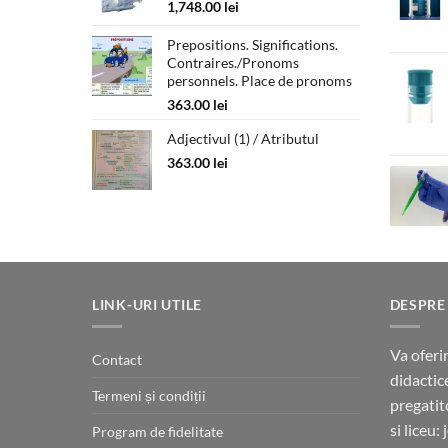
la
1,748.00
lei
330.00 lei
Prepositions. Significations.
Contraires./Pronoms
personnels. Place de pronoms
363.00
lei
Adjectivul (1) / Atributul
363.00
lei
LINK-URI UTILE
DESPRE
Va oferi
Contact
didactic
Termeni și condiții
pregatit
si liceu:
Program de fidelitate