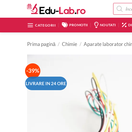
Skip
Products
search
to
content
PROMOTII
NOUTATI
D
CATEGORII
Prima pagină
/
Chimie
/
Aparate laborator chi
-39%
LIVRARE IN 24 ORE