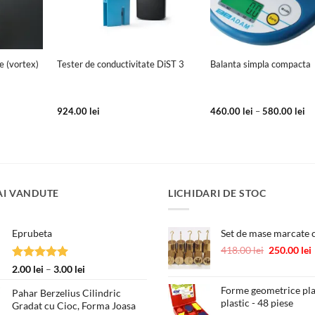
+
+
e (vortex)
Tester de conductivitate DiST 3
Balanta simpla compacta
In
924.00
lei
460.00
lei
–
580.00
lei
de
pr
46
pâ
la
58
AI VANDUTE
LICHIDARI DE STOC
Eprubeta
Set de mase marcate c
Prețul
418.00
lei
250.00
lei
inițial
Evaluat la
Interval
2.00
lei
–
3.00
lei
a
5.00
din 5
de
fost:
Forme geometrice pl
Pahar Berzelius Cilindric
prețuri:
plastic - 48 piese
418.00 lei.
Gradat cu Cioc, Forma Joasa
2.00 lei