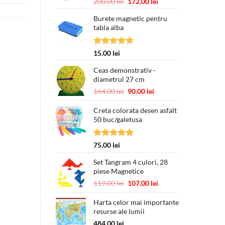
Evaluat la
Prețul
Prețul
200.00
lei
172.00
lei
5.00
din 5
inițial
curent
Burete magnetic pentru
a
este:
tabla alba
fost:
172.00 lei.
200.00 lei.
Evaluat la
15.00
lei
5.00
din 5
Ceas demonstrativ -
diametrul 27 cm
Prețul
Prețul
164.00
lei
90.00
lei
inițial
curent
a
este:
Creta colorata desen asfalt
50 buc/galetusa
fost:
90.00 lei.
164.00 lei.
Evaluat la
75.00
lei
5.00
din 5
Set Tangram 4 culori, 28
piese Magnetice
Prețul
Prețul
119.00
lei
107.00
lei
inițial
curent
a
este:
Harta celor mai importante
resurse ale lumii
fost:
107.00 lei.
119.00 lei.
484.00
lei