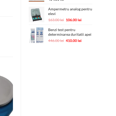
Ampermetru analog pentru
elevi
Prețul
Prețul
163.00
lei
106.00
lei
inițial
curent
a
este:
Benzi test pentru
determinarea duritatii apei
fost:
106.00 lei.
163.00 lei.
Prețul
Prețul
446.00
lei
410.00
lei
inițial
curent
a
este:
fost:
410.00 lei.
446.00 lei.