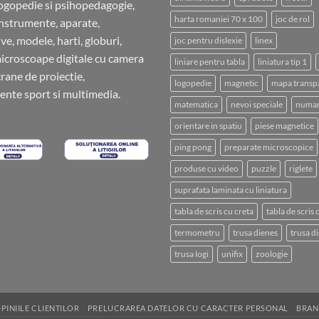
ogopedie si psihopedagogie,
harta romaniei 70 x 100
joc de rol
instrumente, aparate,
ve, modele, harti, globuri,
joc pentru dislexie
linex
microscoape digitale cu camera
liniare pentru tabla
liniatura tip 1
crane de proiectie,
logopedie
magnetic
mapa transp
nte sport si multimedia.
matematica
nevoi speciale
numar
orientare in spatiu
piese magnetice
ping pong
preparate microscopice
produse cu video
puzzle
riglete
suprafata laminata cu liniatura
tabla de scris cu creta
tabla de scris
termometru
trusa dienes
trusa di
trusa logi
unifix
zoologie
PINIILE CLIENTILOR
PRELUCRAREA DATELOR CU CARACTER PERSONAL
BRAN