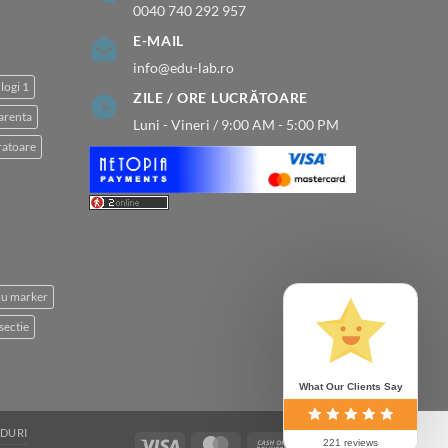
0040 740 292 957
E-MAIL
info@edu-lab.ro
logi 1
ZILE / ORE LUCRĂTOARE
arenta
Luni - Vineri / 9:00 AM - 5:00 PM
atoare
 cu marker
sectie
What Our Clients Say
DURI
Visa
MasterCard
Cash
Bank
221 reviews