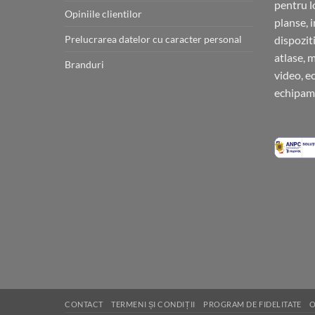
pentru l
Opiniile clientilor
planse, 
Prelucrarea datelor cu caracter personal
dispoziti
atlase, 
Branduri
video, e
echipame
CONTACT
TERMENI ȘI CONDIȚII
PROGRAM DE FIDELITATE
O