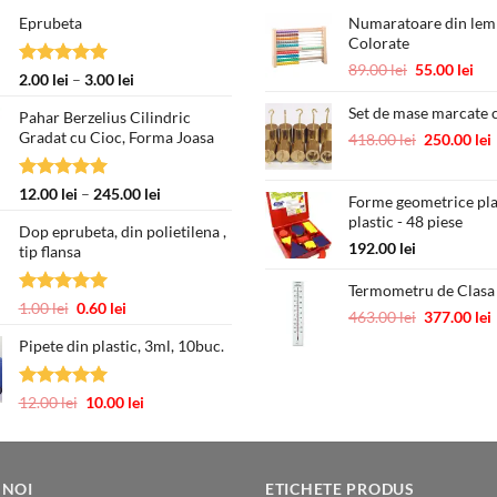
Eprubeta
Numaratoare din lemn
Colorate
Prețul
Pre
89.00
lei
55.00
lei
Evaluat la
Interval
2.00
lei
–
3.00
lei
inițial
cur
5.00
din 5
de
a
est
Set de mase marcate c
Pahar Berzelius Cilindric
prețuri:
fost:
55.
Gradat cu Cioc, Forma Joasa
Prețul
418.00
lei
250.00
lei
2.00 lei
89.00 lei.
inițial
până
a
la
Evaluat la
Interval
12.00
lei
–
245.00
lei
Forme geometrice pl
fost:
3.00 lei
5.00
din 5
de
plastic - 48 piese
418.00 lei.
Dop eprubeta, din polietilena ,
prețuri:
192.00
lei
tip flansa
12.00 lei
până
Termometru de Clasa
la
Evaluat la
Prețul
Prețul
1.00
lei
0.60
lei
Prețul
463.00
lei
377.00
lei
245.00 lei
5.00
din 5
inițial
curent
inițial
Pipete din plastic, 3ml, 10buc.
a
este:
a
fost:
0.60 lei.
fost:
1.00 lei.
463.00 lei.
Evaluat la
Prețul
Prețul
12.00
lei
10.00
lei
5.00
din 5
inițial
curent
a
este:
fost:
10.00 lei.
12.00 lei.
 NOI
ETICHETE PRODUS