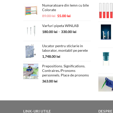
Numaratoare din lemn cu bile
Colorate
Prețul
Prețul
89.00
lei
55.00
lei
inițial
curent
a
este:
Varfuri pipeta WINLAB
fost:
55.00 lei.
Interval
180.00
lei
–
330.00
lei
89.00 lei.
de
prețuri:
Uscator pentru sticlarie in
180.00 lei
laborator, montabil pe perete
până
la
1,748.00
lei
330.00 lei
Prepositions. Significations.
Contraires./Pronoms
personnels. Place de pronoms
363.00
lei
LINK-URI UTILE
DESPRE