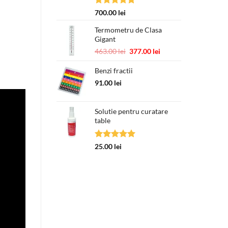
Evaluat la
700.00
lei
5.00
din 5
Termometru de Clasa
Gigant
Prețul
Prețul
463.00
lei
377.00
lei
inițial
curent
a
este:
Benzi fractii
fost:
377.00 lei.
91.00
lei
463.00 lei.
Solutie pentru curatare
table
Evaluat la
25.00
lei
5.00
din 5