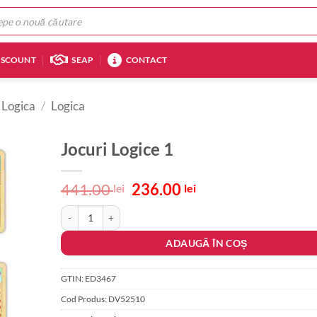
ISCOUNT
SEAP
CONTACT
 Logica
/
Logica
Jocuri Logice 1
Prețul
Prețul
441.00
236.00
lei
lei
inițial
curent
Cantitate Jocuri Logice 1
a
este:
fost:
236.00 lei.
ADAUGĂ ÎN COȘ
441.00 lei.
GTIN:
ED3467
Cod Produs:
DV52510