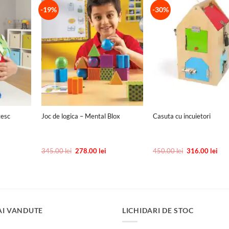
-19%
-30%
+
+
tesc
Joc de logica – Mental Blox
Casuta cu incuietori
ețul
Prețul
Prețul
Prețul
Preț
345.00
lei
278.00
lei
450.00
lei
316.00
lei
urent
inițial
curent
inițial
cur
te:
a
este:
a
este
3.00 lei.
fost:
278.00 lei.
fost:
316.
345.00 lei.
450.00 lei.
AI VANDUTE
LICHIDARI DE STOC