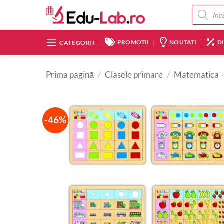
Skip
Products
search
to
content
PROMOTII
NOUTATI
D
CATEGORII
Prima pagină
/
Clasele primare
/
Matematica -
-46%