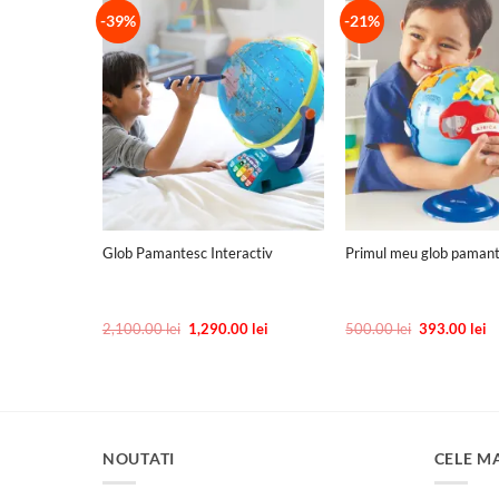
-39%
-21%
+
+
Glob Pamantesc Interactiv
Primul meu glob paman
Prețul
Prețul
Prețul
Pr
2,100.00
lei
1,290.00
lei
500.00
lei
393.00
lei
inițial
curent
inițial
c
a
este:
a
es
fost:
1,290.00 lei.
fost:
39
2,100.00 lei.
500.00 lei.
NOUTATI
CELE M