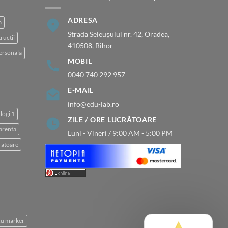
ADRESA
a
Strada Seleușului nr. 42, Oradea,
ructii
410508, Bihor
ersonala
MOBIL
0040 740 292 957
E-MAIL
info@edu-lab.ro
logi 1
ZILE / ORE LUCRĂTOARE
arenta
Luni - Vineri / 9:00 AM - 5:00 PM
atoare
 cu marker