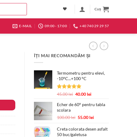
Coș
E-MAIL
09:00 - 17:00
+40 740 29 29 57
ÎȚI MAI RECOMANDĂM ȘI
Termometru pentru elevi,
-10°C...+100 °C
Evaluat la
Prețul
Prețul
45.00
lei
40.00
lei
5.00
din 5
inițial
curent
Echer de 60° pentru tabla
a
este:
scolara
fost:
40.00 lei.
45.00 lei.
Prețul
Prețul
100.00
lei
55.00
lei
inițial
curent
a
este:
Creta colorata desen asfalt
50 buc/galetusa
fost:
55.00 lei.