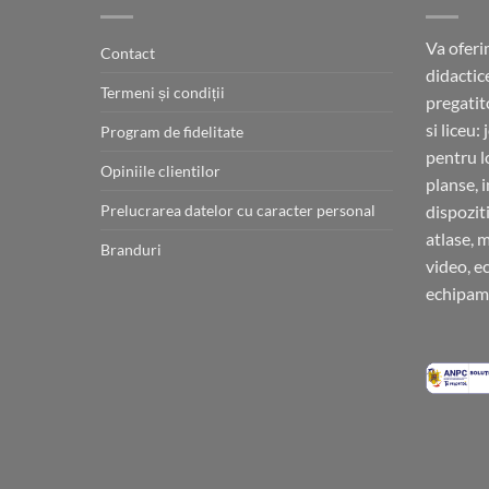
Va oferi
Contact
didactic
Termeni și condiții
pregatit
si liceu:
Program de fidelitate
pentru l
Opiniile clientilor
planse, 
Prelucrarea datelor cu caracter personal
dispoziti
atlase, 
Branduri
video, e
echipame