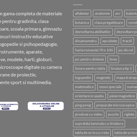
m gama completa de materiale
alfabetar
anatomie
arc
balant
e pentru gradinita, clasa
botanica
clasa pregatitoare
const
oare, scoala primara, gimnaziu
dezvoltarea abilitatilor
dezvoltare p
 jocuri instructiv educative
dinamometru
eprubete
fractii
ogopedie si psihopedagogie,
harta romaniei 70 x 100
joc de rol
instrumente, aparate,
ve, modele, harti, globuri,
joc pentru dislexie
linex
microscoape digitale cu camera
liniare pentru tabla
liniatura tip 1
crane de proiectie,
logopedie
magnetic
mapa transp
nte sport si multimedia.
matematica
nevoi speciale
numar
orientare in spatiu
piese magnetice
ping pong
preparate microscopice
produse cu video
puzzle
riglete
suprafata laminata cu liniatura
tabla de scris cu creta
tabla de scris