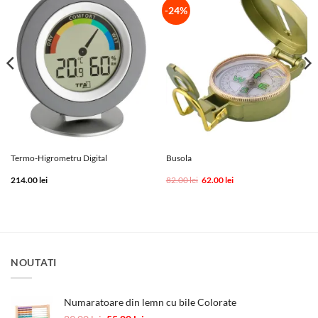
-24%
Termo-Higrometru Digital
Busola
Prețul
Prețul
214.00
lei
82.00
lei
62.00
lei
inițial
curent
a
este:
fost:
62.00 lei.
82.00 lei.
NOUTATI
Numaratoare din lemn cu bile Colorate