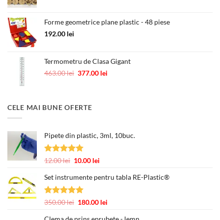
inițial
curent
a
este:
Forme geometrice plane plastic - 48 piese
fost:
250.00 lei.
418.00 lei.
192.00
lei
Termometru de Clasa Gigant
Prețul
Prețul
463.00
lei
377.00
lei
inițial
curent
a
este:
fost:
377.00 lei.
CELE MAI BUNE OFERTE
463.00 lei.
Pipete din plastic, 3ml, 10buc.
Evaluat la
Prețul
Prețul
12.00
lei
10.00
lei
5.00
din 5
inițial
curent
Set instrumente pentru tabla RE-Plastic®
a
este:
fost:
10.00 lei.
12.00 lei.
Evaluat la
Prețul
Prețul
350.00
lei
180.00
lei
5.00
din 5
inițial
curent
Clema de prins eprubete - lemn