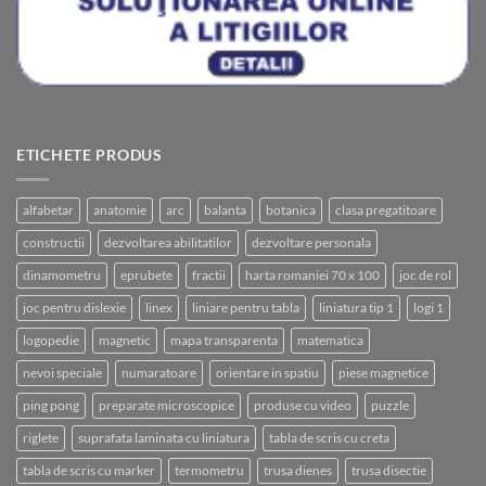
ETICHETE PRODUS
alfabetar
anatomie
arc
balanta
botanica
clasa pregatitoare
constructii
dezvoltarea abilitatilor
dezvoltare personala
dinamometru
eprubete
fractii
harta romaniei 70 x 100
joc de rol
joc pentru dislexie
linex
liniare pentru tabla
liniatura tip 1
logi 1
logopedie
magnetic
mapa transparenta
matematica
nevoi speciale
numaratoare
orientare in spatiu
piese magnetice
ping pong
preparate microscopice
produse cu video
puzzle
riglete
suprafata laminata cu liniatura
tabla de scris cu creta
tabla de scris cu marker
termometru
trusa dienes
trusa disectie