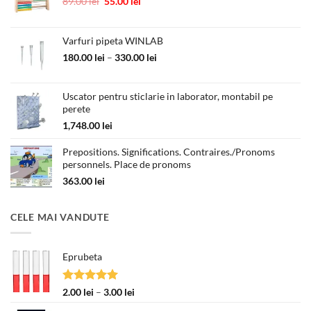
Prețul
Prețul
89.00
lei
55.00
lei
inițial
curent
a
este:
fost:
55.00 lei.
Varfuri pipeta WINLAB
89.00 lei.
Interval
180.00
lei
–
330.00
lei
de
prețuri:
Uscator pentru sticlarie in laborator, montabil pe
180.00 lei
perete
până
la
1,748.00
lei
330.00 lei
Prepositions. Significations. Contraires./Pronoms
personnels. Place de pronoms
363.00
lei
CELE MAI VANDUTE
Eprubeta
Evaluat la
Interval
2.00
lei
–
3.00
lei
5.00
din 5
de