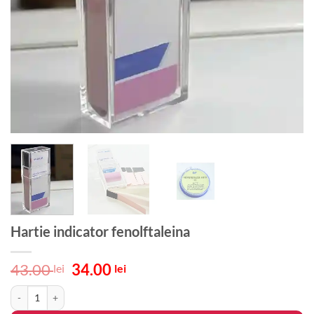
Hartie indicator fenolftaleina
Prețul
Prețul
43.00
34.00
lei
lei
inițial
curent
Cantitate Hartie indicator fenolftaleina
a
este:
fost:
34.00 lei.