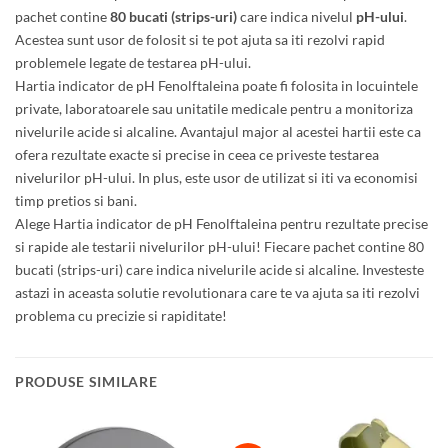
pachet contine
80 bucati (strips-uri)
care indica nivelul
pH-ului
.
Acestea sunt usor de folosit si te pot ajuta sa iti rezolvi rapid
problemele legate de testarea pH-ului.
Hartia indicator de pH Fenolftaleina poate fi folosita in locuintele
private, laboratoarele sau unitatile medicale pentru a monitoriza
nivelurile acide si alcaline. Avantajul major al acestei hartii este ca
ofera rezultate exacte si precise in ceea ce priveste testarea
nivelurilor pH-ului. In plus, este usor de utilizat si iti va economisi
timp pretios si bani.
Alege Hartia indicator de pH Fenolftaleina pentru rezultate precise
si rapide ale testarii nivelurilor pH-ului! Fiecare pachet contine 80
bucati (strips-uri) care indica nivelurile acide si alcaline. Investeste
astazi in aceasta solutie revolutionara care te va ajuta sa iti rezolvi
problema cu precizie si rapiditate!
PRODUSE SIMILARE