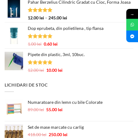
Pahar Berzelius Cilindric Gradat cu Cioc, Forma Joasa
prețuri:
2.00 lei
→
până
Evaluat la
Interval
12.00
lei
–
245.00
lei
la
5.00
din 5
de
3.00 lei
Dop eprubeta, din polietilena , tip flansa
prețuri:
12.00 lei
până
Evaluat la
Prețul
Prețul
1.00
lei
0.60
lei
la
5.00
din 5
inițial
curent
245.00 lei
Pipete din plastic, 3ml, 10buc.
a
este:
fost:
0.60 lei.
1.00 lei.
Evaluat la
Prețul
Prețul
12.00
lei
10.00
lei
5.00
din 5
inițial
curent
a
este:
LICHIDARI DE STOC
fost:
10.00 lei.
12.00 lei.
Numaratoare din lemn cu bile Colorate
Prețul
Prețul
89.00
lei
55.00
lei
inițial
curent
a
este:
fost:
55.00 lei.
Set de mase marcate cu carlig
89.00 lei.
Prețul
Prețul
418.00
lei
250.00
lei