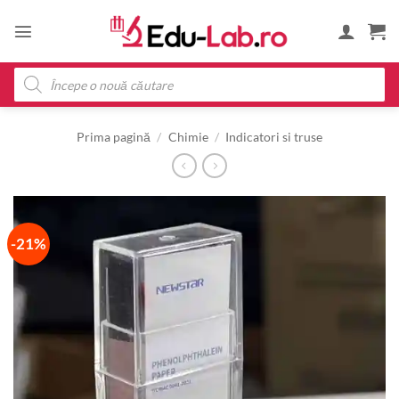
Skip
to
content
Products
search
Prima pagină
/
Chimie
/
Indicatori si truse
-21%