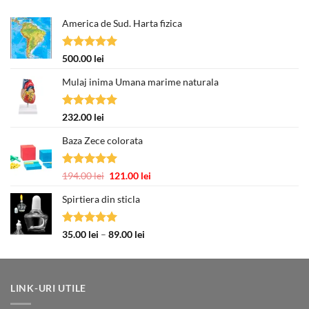
America de Sud. Harta fizica
Evaluat la
500.00
lei
5.00
din 5
Mulaj inima Umana marime naturala
Evaluat la
232.00
lei
5.00
din 5
Baza Zece colorata
Evaluat la
Prețul
Prețul
194.00
lei
121.00
lei
5.00
din 5
inițial
curent
Spirtiera din sticla
a
este:
fost:
121.00 lei.
194.00 lei.
Evaluat la
Interval
35.00
lei
–
89.00
lei
5.00
din 5
de
prețuri:
35.00 lei
până
LINK-URI UTILE
la