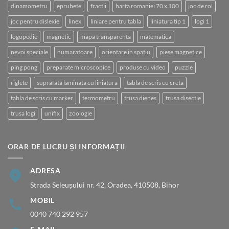
dinamometru
eprubete
fractii
harta romaniei 70 x 100
joc de rol
joc pentru dislexie
linex
liniare pentru tabla
liniatura tip 1
logi 1
logopedie
magnetic
mapa transparenta
matematica
nevoi speciale
numaratoare
orientare in spatiu
piese magnetice
ping pong
preparate microscopice
produse cu video
puzzle
riglete
suprafata laminata cu liniatura
tabla de scris cu creta
tabla de scris cu marker
termometru
trusa dienes
trusa disectie
trusa logi
unifix
zoologie
ORAR DE LUCRU ȘI INFORMAȚII
ADRESA
Strada Seleușului nr. 42, Oradea, 410508, Bihor
MOBIL
0040 740 292 957