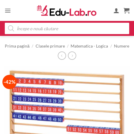
Skip
to
content
Products
search
Prima pagină
/
Clasele primare
/
Matematica - Logica
/
Numere
-42%