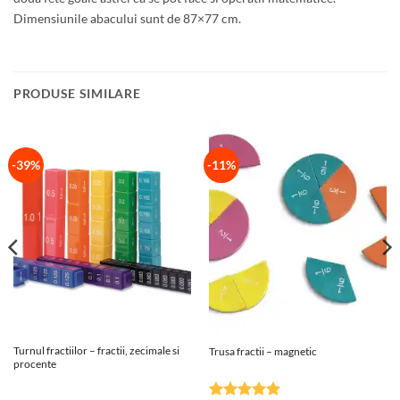
Dimensiunile abacului sunt de 87×77 cm.
PRODUSE SIMILARE
-39%
-11%
Turnul fractiilor – fractii, zecimale si
Trusa fractii – magnetic
procente