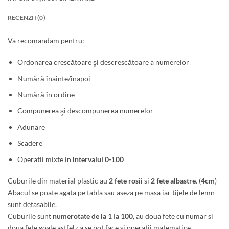
RECENZII (0)
Va recomandam pentru:
Ordonarea crescătoare şi descrescătoare a numerelor
Numără înainte/înapoi
Numără în ordine
Compunerea şi descompunerea numerelor
Adunare
Scadere
Operatii mixte in
intervalul 0-100
Cuburile din material plastic au
2 fete rosii
si
2 fete albastre
. (
4cm
)
Abacul se poate agata pe tabla sau aseza pe masa iar tijele de lemn
sunt detasabile.
Cuburile sunt
numerotate de la 1 la 100
, au doua fete cu numar si
doua fete goale astfel ca se pot face si operatii matematice.