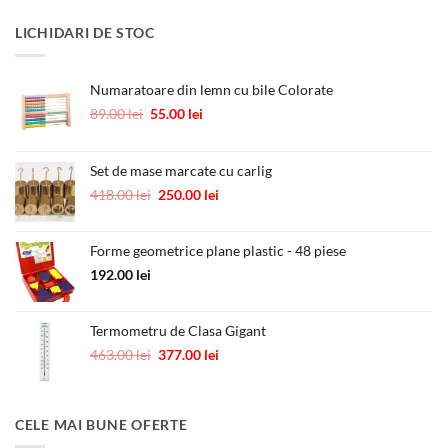
inițial
curent
a
este:
LICHIDARI DE STOC
fost:
10.00 lei.
12.00 lei.
Numaratoare din lemn cu bile Colorate
Prețul
Prețul
89.00
lei
55.00
lei
inițial
curent
a
este:
fost:
55.00 lei.
Set de mase marcate cu carlig
89.00 lei.
Prețul
Prețul
418.00
lei
250.00
lei
inițial
curent
a
este:
Forme geometrice plane plastic - 48 piese
fost:
250.00 lei.
418.00 lei.
192.00
lei
Termometru de Clasa Gigant
Prețul
Prețul
463.00
lei
377.00
lei
inițial
curent
a
este:
fost:
377.00 lei.
CELE MAI BUNE OFERTE
463.00 lei.