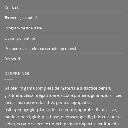
89.00 lei
Contact
Termeni și condiții
Program de fidelitate
Opiniile clientilor
Prelucrarea datelor cu caracter personal
Branduri
DESPRE NOI
Va oferim gama completa de materiale didactice pentru
gradinita, clasa pregatitoare, scoala primara, gimnaziu si liceu:
jocuri instructiv educative pentru logopedie si
psihopedagogie, planse, instrumente, aparate, dispozitive,
modele, harti, globuri, atlase, microscoape digitale cu camera
video, ecrane de proiectie, echipamente sport si multimedia.