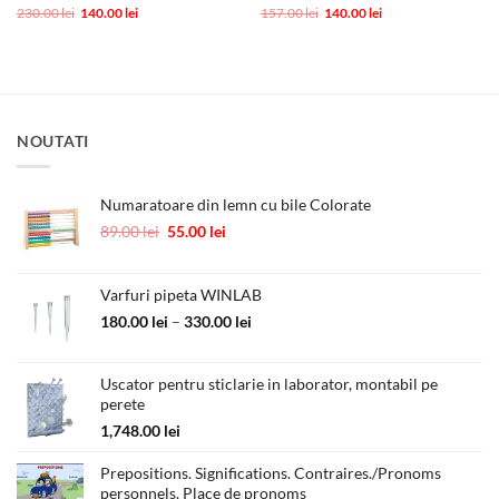
Prețul
Prețul
Evaluat la
Prețul
Prețul
230.00
lei
140.00
lei
157.00
lei
140.00
lei
inițial
curent
inițial
curent
5
din 5
a
este:
a
este:
fost:
140.00 lei.
fost:
140.00 lei.
230.00 lei.
157.00 lei.
NOUTATI
Numaratoare din lemn cu bile Colorate
Prețul
Prețul
89.00
lei
55.00
lei
inițial
curent
a
este:
fost:
55.00 lei.
Varfuri pipeta WINLAB
89.00 lei.
Interval
180.00
lei
–
330.00
lei
de
prețuri:
Uscator pentru sticlarie in laborator, montabil pe
180.00 lei
perete
până
la
1,748.00
lei
330.00 lei
Prepositions. Significations. Contraires./Pronoms
personnels. Place de pronoms