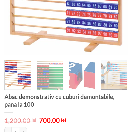
Abac demonstrativ cu cuburi demontabile,
pana la 100
Prețul
Prețul
1,200.00
700.00
lei
lei
inițial
curent
Cantitate Abac demonstrativ cu cuburi demontabile, pana la 100