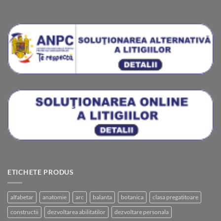
ETICHETE PRODUS
alfabetar
anatomie
arc
balanta
botanica
clasa pregatitoare
constructii
dezvoltarea abilitatilor
dezvoltare personala