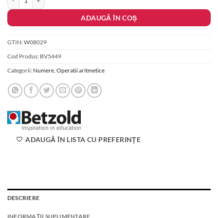
a
este:
fost:
700.00 lei.
ADAUGĂ ÎN COȘ
1,200.00 lei.
GTIN:
W08029
Cod Produs:
BV5449
Categorii:
Numere
,
Operatii aritmetice
ADAUGĂ ÎN LISTA CU PREFERINȚE
DESCRIERE
INFORMAȚII SUPLIMENTARE