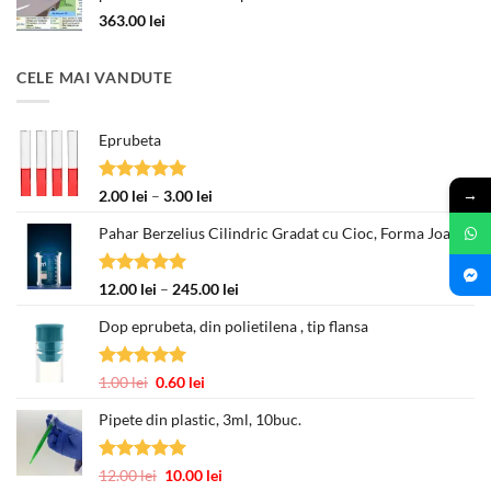
363.00
lei
CELE MAI VANDUTE
Eprubeta
→
Evaluat la
Interval
2.00
lei
–
3.00
lei
5.00
din 5
de
Pahar Berzelius Cilindric Gradat cu Cioc, Forma Joasa
prețuri:
2.00 lei
până
Evaluat la
Interval
12.00
lei
–
245.00
lei
la
5.00
din 5
de
3.00 lei
Dop eprubeta, din polietilena , tip flansa
prețuri:
12.00 lei
până
Evaluat la
Prețul
Prețul
1.00
lei
0.60
lei
la
5.00
din 5
inițial
curent
245.00 lei
Pipete din plastic, 3ml, 10buc.
a
este:
fost:
0.60 lei.
1.00 lei.
Evaluat la
Prețul
Prețul
12.00
lei
10.00
lei
5.00
din 5