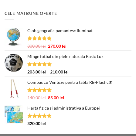
a
este:
fost:
377.00 lei.
CELE MAI BUNE OFERTE
463.00 lei.
Glob geografic pamantesc iluminat
Evaluat la
Prețul
Prețul
300.00
lei
270.00
lei
5.00
din 5
inițial
curent
Minge fotbal din piele naturala Basic Lux
a
este:
fost:
270.00 lei.
300.00 lei.
Evaluat la
Interval
203.00
lei
–
210.00
lei
5.00
din 5
de
Compas cu Ventuze pentru tabla RE-Plastic®
prețuri:
203.00 lei
până
Evaluat la
Prețul
Prețul
140.00
lei
85.00
lei
la
5.00
din 5
inițial
curent
210.00 lei
Harta fizica si administrativa a Europei
a
este:
fost:
85.00 lei.
140.00 lei.
Evaluat la
320.00
lei
5.00
din 5