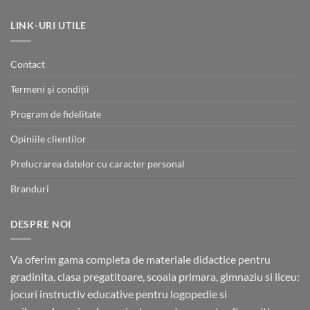
LINK-URI UTILE
Contact
Termeni și condiții
Program de fidelitate
Opiniile clientilor
Prelucrarea datelor cu caracter personal
Branduri
DESPRE NOI
Va oferim gama completa de materiale didactice pentru
gradinita, clasa pregatitoare, scoala primara, gimnaziu si liceu:
jocuri instructiv educative pentru logopedie si