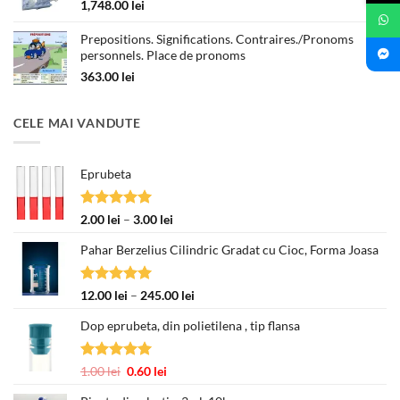
la
1,748.00
lei
330.00 lei
Prepositions. Significations. Contraires./Pronoms
personnels. Place de pronoms
363.00
lei
CELE MAI VANDUTE
Eprubeta
Evaluat la
Interval
2.00
lei
–
3.00
lei
5.00
din 5
de
Pahar Berzelius Cilindric Gradat cu Cioc, Forma Joasa
prețuri:
2.00 lei
până
Evaluat la
Interval
12.00
lei
–
245.00
lei
la
5.00
din 5
de
3.00 lei
Dop eprubeta, din polietilena , tip flansa
prețuri:
12.00 lei
până
Evaluat la
Prețul
Prețul
1.00
lei
0.60
lei
la
5.00
din 5
inițial
curent
245.00 lei