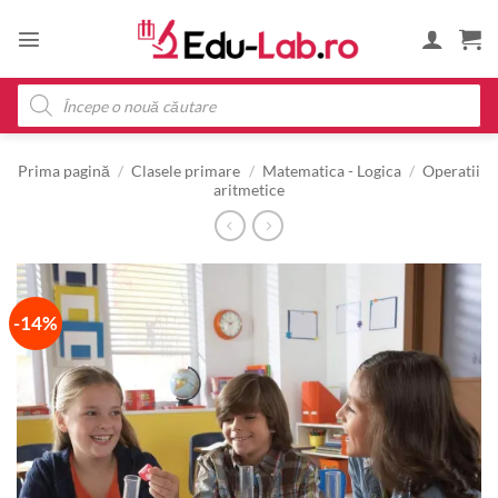
Skip
to
content
Products
search
Prima pagină
/
Clasele primare
/
Matematica - Logica
/
Operatii
aritmetice
-14%