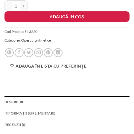
Cantitate Joc de fractii - Sa realizam un intreg
fost:
370.00 lei.
430.00 lei.
ADAUGĂ ÎN COȘ
Cod Produs:
EI-3220
Categorie:
Operatii aritmetice
ADAUGĂ ÎN LISTA CU PREFERINȚE
DESCRIERE
INFORMAȚII SUPLIMENTARE
RECENZII (0)