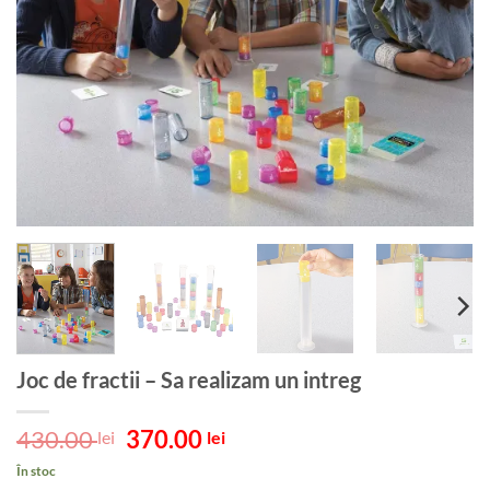
Joc de fractii – Sa realizam un intreg
Prețul
Prețul
430.00
370.00
lei
lei
inițial
curent
În stoc
a
este: