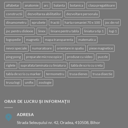
alfabetar
anatomie
arc
balanta
botanica
clasa pregatitoare
constructii
dezvoltarea abilitatilor
dezvoltare personala
dinamometru
eprubete
fractii
harta romaniei 70 x 100
joc de rol
joc pentru dislexie
linex
liniare pentru tabla
liniatura tip 1
logi 1
logopedie
magnetic
mapa transparenta
matematica
nevoi speciale
numaratoare
orientare in spatiu
piese magnetice
ping pong
preparate microscopice
produse cu video
puzzle
riglete
suprafata laminata cu liniatura
tabla de scris cu creta
tabla de scris cu marker
termometru
trusa dienes
trusa disectie
trusa logi
unifix
zoologie
ORAR DE LUCRU ȘI INFORMAȚII
ADRESA
Strada Seleușului nr. 42, Oradea, 410508, Bihor