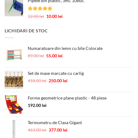
Pipete din plastic, 3ml, 10buc.
a
este:
fost:
0.60 lei.
1.00 lei.
Evaluat la
Prețul
Prețul
12.00
lei
10.00
lei
5.00
din 5
inițial
curent
a
este:
LICHIDARI DE STOC
fost:
10.00 lei.
12.00 lei.
Numaratoare din lemn cu bile Colorate
Prețul
Prețul
89.00
lei
55.00
lei
inițial
curent
a
este:
fost:
55.00 lei.
Set de mase marcate cu carlig
89.00 lei.
Prețul
Prețul
418.00
lei
250.00
lei
inițial
curent
a
este:
Forme geometrice plane plastic - 48 piese
fost:
250.00 lei.
418.00 lei.
192.00
lei
Termometru de Clasa Gigant
Prețul
Prețul
463.00
lei
377.00
lei
inițial
curent