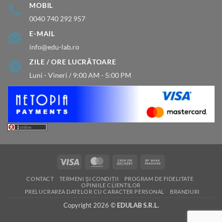
MOBIL
0040 740 292 957
E-MAIL
info@edu-lab.ro
ZILE / ORE LUCRĂTOARE
Luni - Vineri / 9:00 AM - 5:00 PM
Visa
MasterCard
Cash
Bank
On
Transfer
CONTACT
TERMENI ȘI CONDIȚII
PROGRAM DE FIDELITATE
Delivery
OPINIILE CLIENTILOR
PRELUCRAREA DATELOR CU CARACTER PERSONAL
BRANDURI
Copyright 2026 ©
EDULAB S.R.L.