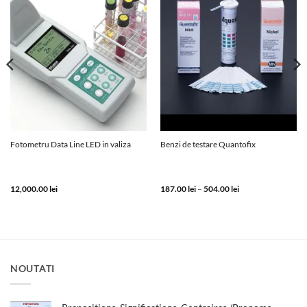
Fotometru Data Line LED in valiza
Benzi de testare Quantofix
Interval
12,000.00
lei
187.00
lei
–
504.00
lei
de
prețuri:
187.00 lei
până
la
504.00 lei
NOUTATI