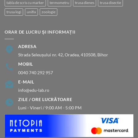
tabla de scris cu marker
termometru
trusa dienes
trusa disectie
trusa logi
unifix
zoologie
ORAR DE LUCRU ȘI INFORMAȚII
ADRESA
Strada Seleușului nr. 42, Oradea, 410508, Bihor
MOBIL
0040 740 292 957
E-MAIL
info@edu-lab.ro
ZILE / ORE LUCRĂTOARE
Luni - Vineri / 9:00 AM - 5:00 PM