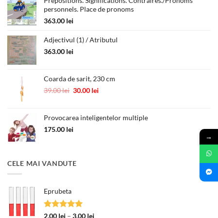
Prepositions. Significations. Contraires./Pronoms
personnels. Place de pronoms
363.00
lei
Adjectivul (1) / Atributul
363.00
lei
Coarda de sarit, 230 cm
Prețul
Prețul
39.00
lei
30.00
lei
inițial
curent
a
este:
Provocarea inteligentelor multiple
fost:
30.00 lei.
39.00 lei.
175.00
lei
→
CELE MAI VANDUTE
Eprubeta
Evaluat la
Interval
2.00
lei
–
3.00
lei