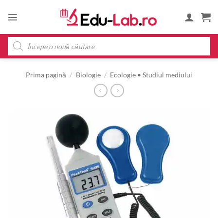
Skip
to
content
Products
search
Prima pagină
/
Biologie
/
Ecologie • Studiul mediului