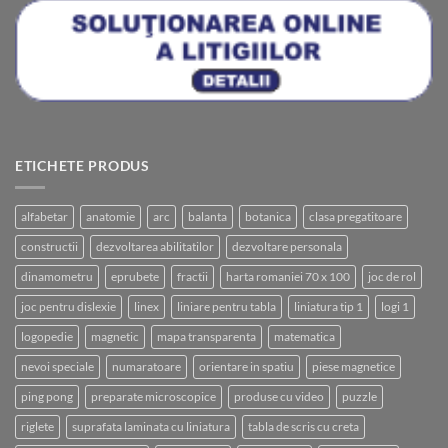
ETICHETE PRODUS
alfabetar
anatomie
arc
balanta
botanica
clasa pregatitoare
constructii
dezvoltarea abilitatilor
dezvoltare personala
dinamometru
eprubete
fractii
harta romaniei 70 x 100
joc de rol
joc pentru dislexie
linex
liniare pentru tabla
liniatura tip 1
logi 1
logopedie
magnetic
mapa transparenta
matematica
nevoi speciale
numaratoare
orientare in spatiu
piese magnetice
ping pong
preparate microscopice
produse cu video
puzzle
riglete
suprafata laminata cu liniatura
tabla de scris cu creta