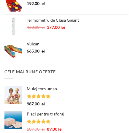
418.00 lei.
192.00
lei
Termometru de Clasa Gigant
Prețul
Prețul
463.00
lei
377.00
lei
inițial
curent
a
este:
Vulcan
fost:
377.00 lei.
463.00 lei.
665.00
lei
CELE MAI BUNE OFERTE
Mulaj tors uman
Evaluat la
987.00
lei
5.00
din 5
Placi pentru traforaj
Evaluat la
Prețul
Prețul
107.00
lei
89.00
lei