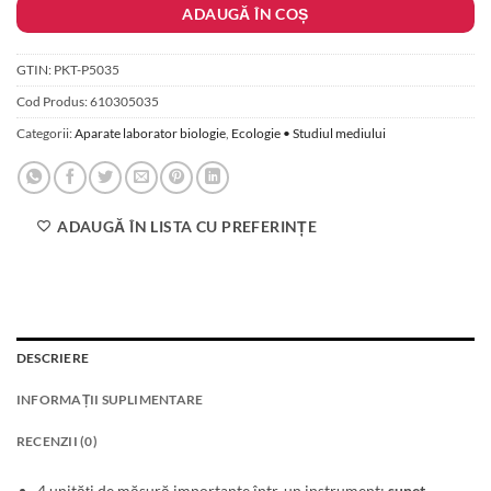
ADAUGĂ ÎN COȘ
GTIN:
PKT-P5035
Cod Produs:
610305035
Categorii:
Aparate laborator biologie
,
Ecologie • Studiul mediului
ADAUGĂ ÎN LISTA CU PREFERINȚE
DESCRIERE
INFORMAȚII SUPLIMENTARE
RECENZII (0)
4 unități de măsură importante într-un instrument:
sunet,