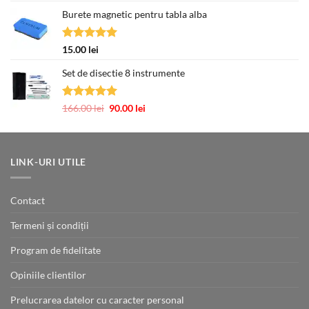
5.00
din 5
inițial
curent
Burete magnetic pentru tabla alba
a
este:
fost:
89.00 lei.
107.00 lei.
Evaluat la
15.00
lei
5.00
din 5
Set de disectie 8 instrumente
Evaluat la
Prețul
Prețul
166.00
lei
90.00
lei
5.00
din 5
inițial
curent
a
este:
fost:
90.00 lei.
166.00 lei.
LINK-URI UTILE
Contact
Termeni și condiții
Program de fidelitate
Opiniile clientilor
Prelucrarea datelor cu caracter personal