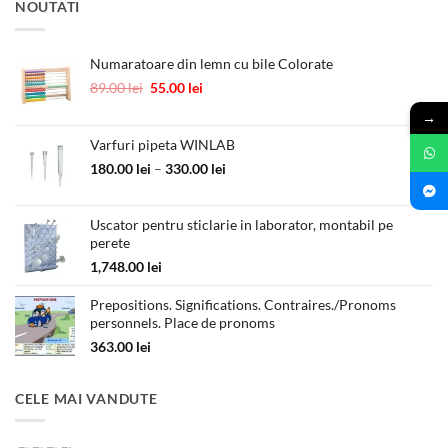
NOUTATI
Numaratoare din lemn cu bile Colorate
Prețul
Prețul
89.00
lei
55.00
lei
inițial
curent
→
a
este:
fost:
55.00 lei.
Varfuri pipeta WINLAB
89.00 lei.
Interval
180.00
lei
–
330.00
lei
de
prețuri:
Uscator pentru sticlarie in laborator, montabil pe
180.00 lei
perete
până
la
1,748.00
lei
330.00 lei
Prepositions. Significations. Contraires./Pronoms
personnels. Place de pronoms
363.00
lei
CELE MAI VANDUTE