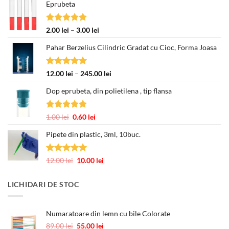
Eprubeta
Evaluat la
Interval
2.00
lei
–
3.00
lei
5.00
din 5
de
Pahar Berzelius Cilindric Gradat cu Cioc, Forma Joasa
prețuri:
2.00 lei
până
Evaluat la
Interval
12.00
lei
–
245.00
lei
la
5.00
din 5
de
3.00 lei
Dop eprubeta, din polietilena , tip flansa
prețuri:
12.00 lei
până
Evaluat la
Prețul
Prețul
1.00
lei
0.60
lei
la
5.00
din 5
inițial
curent
245.00 lei
Pipete din plastic, 3ml, 10buc.
a
este:
fost:
0.60 lei.
1.00 lei.
Evaluat la
Prețul
Prețul
12.00
lei
10.00
lei
5.00
din 5
inițial
curent
a
este:
LICHIDARI DE STOC
fost:
10.00 lei.
12.00 lei.
Numaratoare din lemn cu bile Colorate
Prețul
Prețul
89.00
lei
55.00
lei