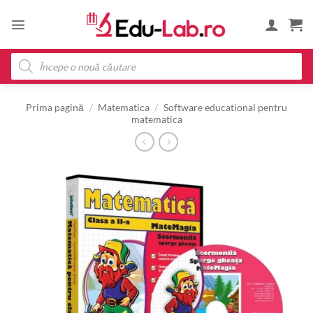
Skip
to
content
Products
search
Prima pagină
/
Matematica
/
Software educational pentru
matematica