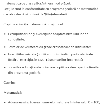
matematica de clasa a II-a, într-un mod plăcut.
Lecţiile sunt în conformitate cu programa şcolară de matematică
dar abordează şi noţiuni de
Ştiinţele naturii.
Copiii vor învăţa matematică cu ajutorul:
Exemplificărilor şi exerciţiilor adaptate nivelului lor de
cunoştinte;
Testelor de verificare cu grade crescătoare de dificultate;
Exerciţiilor asistate (copiii vor primi indicii particularizate
fiecărui exerciţiu, în cazul răspunsurilor incorecte);
Jocurilor educaţionale prin care copiii vor descoperi noţiunile
din programa şcolară.
Cuprins:
Matematică:
Adunarea şi scăderea numerelor naturale în intervalul 0 – 100,