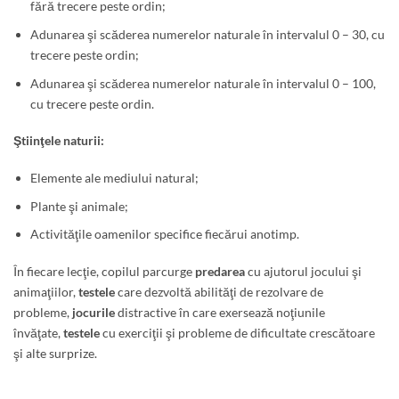
fără trecere peste ordin;
Adunarea şi scăderea numerelor naturale în intervalul 0 – 30, cu
trecere peste ordin;
Adunarea şi scăderea numerelor naturale în intervalul 0 – 100,
cu trecere peste ordin.
Ştiinţele naturii:
Elemente ale mediului natural;
Plante şi animale;
Activităţile oamenilor specifice fiecărui anotimp.
În fiecare lecţie, copilul parcurge
predarea
cu ajutorul jocului şi
animaţiilor,
testele
care dezvoltă abilităţi de rezolvare de
probleme,
jocurile
distractive în care exersează noţiunile
învăţate,
testele
cu exerciţii şi probleme de dificultate crescătoare
şi alte surprize.