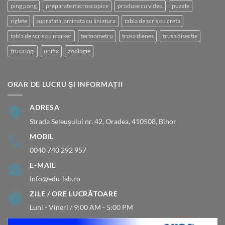
ping pong
preparate microscopice
produse cu video
puzzle
riglete
suprafata laminata cu liniatura
tabla de scris cu creta
tabla de scris cu marker
termometru
trusa dienes
trusa disectie
trusa logi
unifix
zoologie
ORAR DE LUCRU ȘI INFORMAȚII
ADRESA
Strada Seleușului nr. 42, Oradea, 410508, Bihor
MOBIL
0040 740 292 957
E-MAIL
info@edu-lab.ro
ZILE / ORE LUCRĂTOARE
Luni - Vineri / 9:00 AM - 5:00 PM