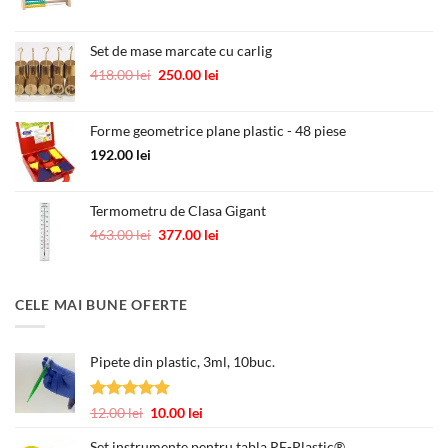
inițial
curent
a
este:
fost:
55.00 lei.
Set de mase marcate cu carlig
89.00 lei.
Prețul
Prețul
418.00
lei
250.00
lei
inițial
curent
a
este:
Forme geometrice plane plastic - 48 piese
fost:
250.00 lei.
418.00 lei.
192.00
lei
Termometru de Clasa Gigant
Prețul
Prețul
463.00
lei
377.00
lei
inițial
curent
a
este:
fost:
377.00 lei.
CELE MAI BUNE OFERTE
463.00 lei.
Pipete din plastic, 3ml, 10buc.
Evaluat la
Prețul
Prețul
12.00
lei
10.00
lei
5.00
din 5
inițial
curent
Set instrumente pentru tabla RE-Plastic®