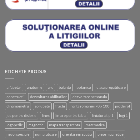
ETICHETE PRODUS
alfabetar
anatomie
arc
balanta
botanica
clasa pregatitoare
constructii
dezvoltarea abilitatilor
dezvoltare personala
dinamometru
eprubete
fractii
harta romaniei 70 x 100
joc de rol
joc pentru dislexie
linex
liniare pentru tabla
liniatura tip 1
logi 1
logopedie
magnetic
mapa transparenta
matematica
nevoi speciale
numaratoare
orientare in spatiu
piese magnetice