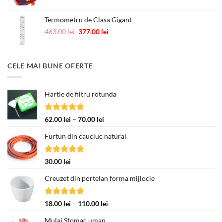
Termometru de Clasa Gigant
Prețul
Prețul
463.00
lei
377.00
lei
inițial
curent
a
este:
fost:
377.00 lei.
CELE MAI BUNE OFERTE
463.00 lei.
Hartie de filtru rotunda
Evaluat la
Interval
62.00
lei
–
70.00
lei
5.00
din 5
de
Furtun din cauciuc natural
prețuri:
62.00 lei
până
Evaluat la
30.00
lei
la
5.00
din 5
70.00 lei
Creuzet din portelan forma mijlocie
Evaluat la
Interval
18.00
lei
–
110.00
lei
5.00
din 5
de
Mulaj Stomac uman
prețuri: