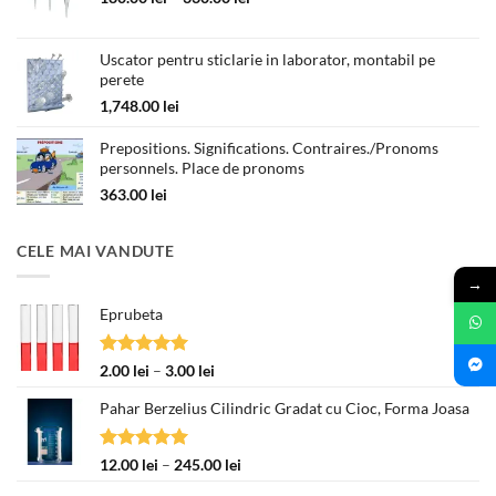
de
prețuri:
Uscator pentru sticlarie in laborator, montabil pe
180.00 lei
perete
până
la
1,748.00
lei
330.00 lei
Prepositions. Significations. Contraires./Pronoms
personnels. Place de pronoms
363.00
lei
CELE MAI VANDUTE
→
Eprubeta
Evaluat la
Interval
2.00
lei
–
3.00
lei
5.00
din 5
de
Pahar Berzelius Cilindric Gradat cu Cioc, Forma Joasa
prețuri:
2.00 lei
până
Evaluat la
Interval
12.00
lei
–
245.00
lei
la
5.00
din 5
de
3.00 lei