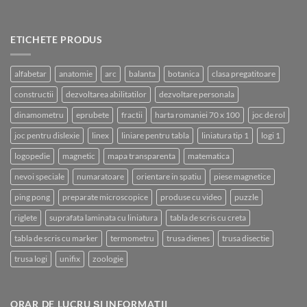
ETICHETE PRODUS
alfabetar
anatomie
arc
balanta
botanica
clasa pregatitoare
constructii
dezvoltarea abilitatilor
dezvoltare personala
dinamometru
eprubete
fractii
harta romaniei 70 x 100
joc de rol
joc pentru dislexie
linex
liniare pentru tabla
liniatura tip 1
logi 1
logopedie
magnetic
mapa transparenta
matematica
nevoi speciale
numaratoare
orientare in spatiu
piese magnetice
ping pong
preparate microscopice
produse cu video
puzzle
riglete
suprafata laminata cu liniatura
tabla de scris cu creta
tabla de scris cu marker
termometru
trusa dienes
trusa disectie
trusa logi
unifix
zoologie
ORAR DE LUCRU ȘI INFORMAȚII