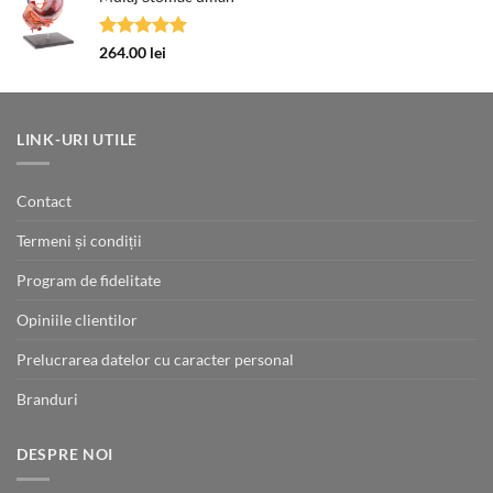
18.00 lei
până
Evaluat la
264.00
lei
la
5.00
din 5
110.00 lei
LINK-URI UTILE
Contact
Termeni și condiții
Program de fidelitate
Opiniile clientilor
Prelucrarea datelor cu caracter personal
Branduri
DESPRE NOI