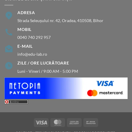
ADRESA
Strada Seleușului nr. 42, Oradea, 410508, Bihor
MOBIL
0040 740 292 957
E-MAIL
info@edu-lab.ro
ZILE / ORE LUCRĂTOARE
Luni - Vineri / 9:00 AM - 5:00 PM
Visa
MasterCard
Cash
Bank
On
Transfer