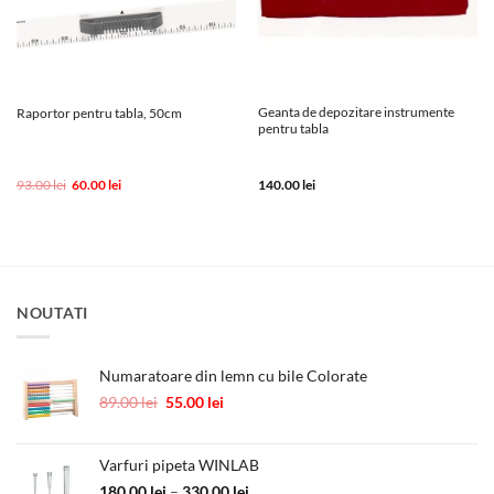
Geanta de depozitare instrumente
Raportor pentru tabla, 50cm
pentru tabla
Prețul
Prețul
93.00
lei
60.00
lei
140.00
lei
inițial
curent
a
este:
fost:
60.00 lei.
93.00 lei.
NOUTATI
Numaratoare din lemn cu bile Colorate
Prețul
Prețul
89.00
lei
55.00
lei
inițial
curent
a
este:
fost:
55.00 lei.
Varfuri pipeta WINLAB
89.00 lei.
Interval
180.00
lei
–
330.00
lei