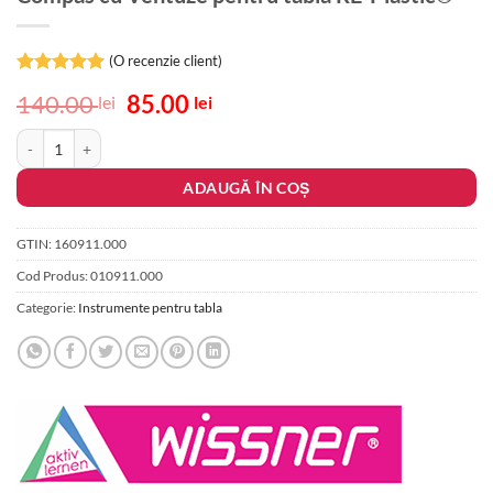
(O recenzie client)
Evaluat la
Prețul
Prețul
140.00
85.00
lei
lei
5
din 5 pe
inițial
curent
baza unei
Cantitate Compas cu Ventuze pentru tabla RE-Plastic®
singure
a
este:
evaluări
fost:
85.00 lei.
ADAUGĂ ÎN COȘ
140.00 lei.
GTIN:
160911.000
Cod Produs:
010911.000
Categorie:
Instrumente pentru tabla