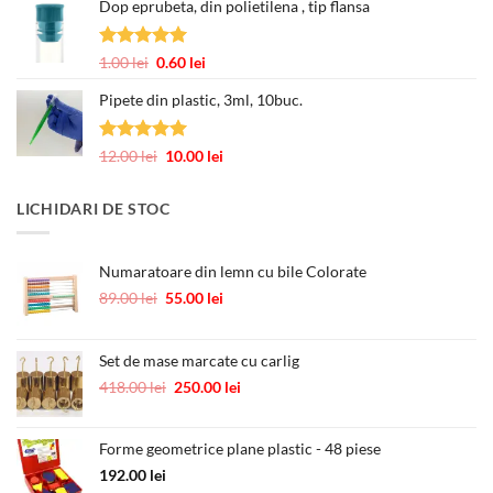
Dop eprubeta, din polietilena , tip flansa
prețuri:
12.00 lei
până
Evaluat la
Prețul
Prețul
1.00
lei
0.60
lei
la
5.00
din 5
inițial
curent
245.00 lei
Pipete din plastic, 3ml, 10buc.
a
este:
fost:
0.60 lei.
1.00 lei.
Evaluat la
Prețul
Prețul
12.00
lei
10.00
lei
5.00
din 5
inițial
curent
a
este:
LICHIDARI DE STOC
fost:
10.00 lei.
12.00 lei.
Numaratoare din lemn cu bile Colorate
Prețul
Prețul
89.00
lei
55.00
lei
inițial
curent
a
este:
fost:
55.00 lei.
Set de mase marcate cu carlig
89.00 lei.
Prețul
Prețul
418.00
lei
250.00
lei
inițial
curent
a
este:
Forme geometrice plane plastic - 48 piese
fost:
250.00 lei.
418.00 lei.
192.00
lei