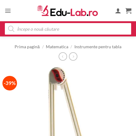
Skip
to
content
Products
search
Prima pagină
/
Matematica
/
Instrumente pentru tabla
-39%