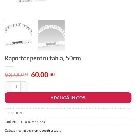
Raportor pentru tabla, 50cm
Prețul
Prețul
93.00
60.00
lei
lei
inițial
curent
Cantitate Raportor pentru tabla, 50cm
a
este:
fost:
60.00 lei.
ADAUGĂ ÎN COȘ
93.00 lei.
GTIN:
0070
Cod Produs:
010600.000
Categorie:
Instrumente pentru tabla