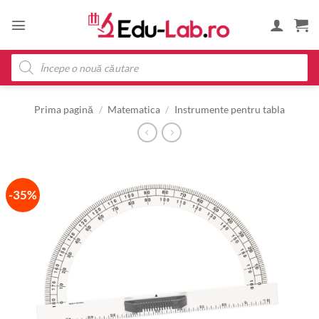
Skip
to
content
Products
search
Prima pagină
/
Matematica
/
Instrumente pentru tabla
-35%