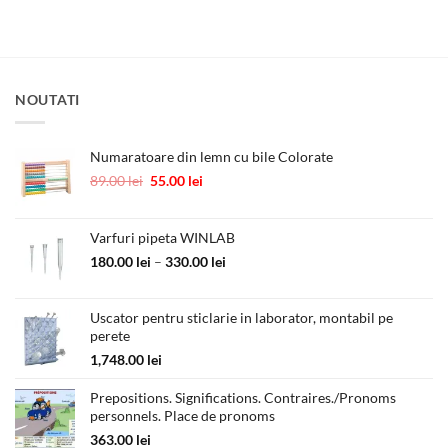
a
este:
a
este:
fost:
89.00 lei.
fost:
65.00 lei.
117.00 lei.
120.00 lei.
NOUTATI
Numaratoare din lemn cu bile Colorate
Prețul
Prețul
89.00
lei
55.00
lei
inițial
curent
a
este:
fost:
55.00 lei.
Varfuri pipeta WINLAB
89.00 lei.
Interval
180.00
lei
–
330.00
lei
de
prețuri:
Uscator pentru sticlarie in laborator, montabil pe
180.00 lei
perete
până
la
1,748.00
lei
330.00 lei
Prepositions. Significations. Contraires./Pronoms
personnels. Place de pronoms
363.00
lei