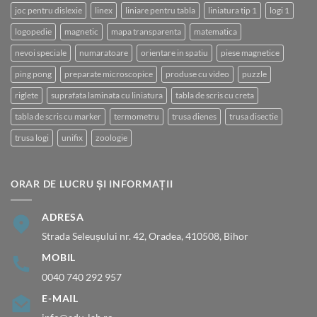
joc pentru dislexie
linex
liniare pentru tabla
liniatura tip 1
logi 1
logopedie
magnetic
mapa transparenta
matematica
nevoi speciale
numaratoare
orientare in spatiu
piese magnetice
ping pong
preparate microscopice
produse cu video
puzzle
riglete
suprafata laminata cu liniatura
tabla de scris cu creta
tabla de scris cu marker
termometru
trusa dienes
trusa disectie
trusa logi
unifix
zoologie
ORAR DE LUCRU ȘI INFORMAȚII
ADRESA
Strada Seleușului nr. 42, Oradea, 410508, Bihor
MOBIL
0040 740 292 957
E-MAIL