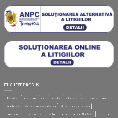
ETICHETE PRODUS
alfabetar
anatomie
arc
balanta
botanica
clasa pregatitoare
constructii
dezvoltarea abilitatilor
dezvoltare personala
dinamometru
eprubete
fractii
harta romaniei 70 x 100
joc de rol