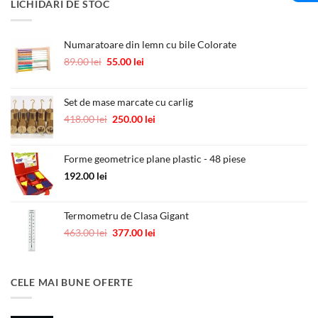
LICHIDARI DE STOC
fost:
10.00 lei.
12.00 lei.
Numaratoare din lemn cu bile Colorate
Prețul
Prețul
89.00
lei
55.00
lei
inițial
curent
a
este:
fost:
55.00 lei.
Set de mase marcate cu carlig
89.00 lei.
Prețul
Prețul
418.00
lei
250.00
lei
inițial
curent
a
este:
Forme geometrice plane plastic - 48 piese
fost:
250.00 lei.
418.00 lei.
192.00
lei
Termometru de Clasa Gigant
Prețul
Prețul
463.00
lei
377.00
lei
inițial
curent
a
este:
fost:
377.00 lei.
CELE MAI BUNE OFERTE
463.00 lei.