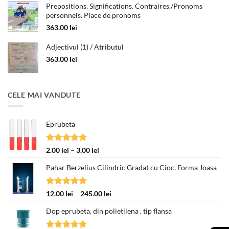
Prepositions. Significations. Contraires./Pronoms
personnels. Place de pronoms
363.00
lei
Adjectivul (1) / Atributul
363.00
lei
CELE MAI VANDUTE
Eprubeta
Evaluat la
Interval
2.00
lei
–
3.00
lei
5.00
din 5
de
Pahar Berzelius Cilindric Gradat cu Cioc, Forma Joasa
prețuri:
2.00 lei
până
Evaluat la
Interval
12.00
lei
–
245.00
lei
la
5.00
din 5
de
3.00 lei
Dop eprubeta, din polietilena , tip flansa
prețuri:
12.00 lei