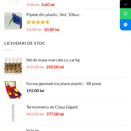
până
→
Evaluat la
Prețul
Prețul
1.00
lei
0.60
lei
la
5.00
din 5
inițial
curent
245.00 lei
Pipete din plastic, 3ml, 10buc.
a
este:
fost:
0.60 lei.
1.00 lei.
Evaluat la
Prețul
Prețul
12.00
lei
10.00
lei
5.00
din 5
inițial
curent
a
este:
LICHIDARI DE STOC
fost:
10.00 lei.
12.00 lei.
Set de mase marcate cu carlig
Prețul
Prețul
418.00
lei
250.00
lei
inițial
curent
a
este:
fost:
250.00 lei.
Forme geometrice plane plastic - 48 piese
418.00 lei.
192.00
lei
Termometru de Clasa Gigant
Prețul
Prețul
463.00
lei
377.00
lei
inițial
curent
a
este:
Vulcan
fost:
377.00 lei.