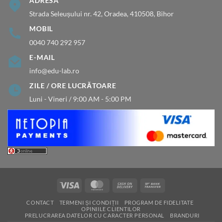
ADRESA
Strada Seleușului nr. 42, Oradea, 410508, Bihor
MOBIL
0040 740 292 957
E-MAIL
info@edu-lab.ro
ZILE / ORE LUCRĂTOARE
Luni - Vineri / 9:00 AM - 5:00 PM
Visa
MasterCard
Cash
Bank
On
Transfer
CONTACT
TERMENI ȘI CONDIȚII
PROGRAM DE FIDELITATE
Delivery
OPINIILE CLIENTILOR
PRELUCRAREA DATELOR CU CARACTER PERSONAL
BRANDURI