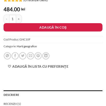
(O recenzie client)
Evaluat la
484.00
lei
5
din 5 pe
baza unei
Cantitate America de Nord. Harta fizica
singure
evaluări
ADAUGĂ ÎN COȘ
Cod Produs:
GHC10F
Categorie:
Harti geografice
ADAUGĂ ÎN LISTA CU PREFERINȚE
DESCRIERE
RECENZII (1)