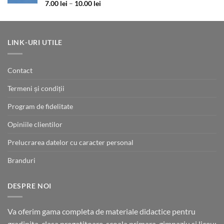
Evaluat la
Interval
7.00
lei
–
10.00
lei
5.00
din 5
de
prețuri:
7.00 lei
până
LINK-URI UTILE
la
10.00 lei
Contact
Termeni și condiții
Program de fidelitate
Opiniile clientilor
Prelucrarea datelor cu caracter personal
Branduri
DESPRE NOI
Va oferim gama completa de materiale didactice pentru
gradinita, clasa pregatitoare, scoala primara, gimnaziu si liceu: