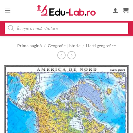
Skip
to
content
Products
search
Prima pagină
/
Geografie | Istorie
/
Harti geografice