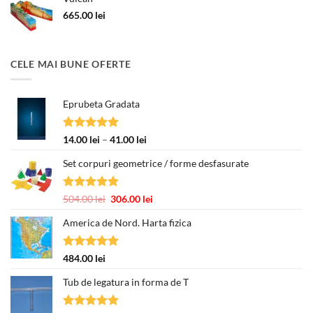
463.00 lei.
665.00
lei
CELE MAI BUNE OFERTE
Eprubeta Gradata
Evaluat la
Interval
14.00
lei
–
41.00
lei
5.00
din 5
de
Set corpuri geometrice / forme desfasurate
prețuri:
14.00 lei
până
Evaluat la
Prețul
Prețul
504.00
lei
306.00
lei
la
5.00
din 5
inițial
curent
41.00 lei
America de Nord. Harta fizica
a
este:
fost:
306.00 lei.
504.00 lei.
Evaluat la
484.00
lei
5.00
din 5
Tub de legatura in forma de T