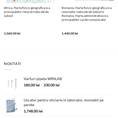
Africa. Harta fizico-geografica si a
Romania. Harta fizico-geografica si a
principalelor resurse naturale de
resurselor naturale de subsol si
subsol
Romania. Harta administrativa si a
principalelor cai de comunicatie
1,060.00
lei
1,440.00
lei
NOUTATI
Varfuri pipeta WINLAB
Interval
180.00
lei
–
330.00
lei
de
prețuri:
180.00 lei
Uscator pentru sticlarie in laborator, montabil pe
perete
până
la
1,748.00
lei
330.00 lei