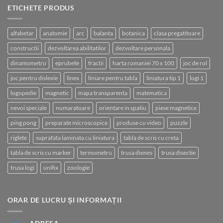
ETICHETE PRODUS
alfabetar
anatomie
arc
balanta
botanica
clasa pregatitoare
constructii
dezvoltarea abilitatilor
dezvoltare personala
dinamometru
eprubete
fractii
harta romaniei 70 x 100
joc de rol
joc pentru dislexie
linex
liniare pentru tabla
liniatura tip 1
logi 1
logopedie
magnetic
mapa transparenta
matematica
nevoi speciale
numaratoare
orientare in spatiu
piese magnetice
ping pong
preparate microscopice
produse cu video
puzzle
riglete
suprafata laminata cu liniatura
tabla de scris cu creta
tabla de scris cu marker
termometru
trusa dienes
trusa disectie
trusa logi
unifix
zoologie
ORAR DE LUCRU ȘI INFORMAȚII