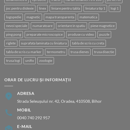
joc pentru dislexie
linex
liniare pentru tabla
liniatura tip 1
logi 1
logopedie
magnetic
mapa transparenta
matematica
nevoi speciale
numaratoare
orientare in spatiu
piese magnetice
ping pong
preparate microscopice
produse cu video
puzzle
riglete
suprafata laminata cu liniatura
tabla de scris cu creta
tabla de scris cu marker
termometru
trusa dienes
trusa disectie
trusa logi
unifix
zoologie
ORAR DE LUCRU ȘI INFORMAȚII
ADRESA
Strada Seleușului nr. 42, Oradea, 410508, Bihor
MOBIL
0040 740 292 957
E-MAIL