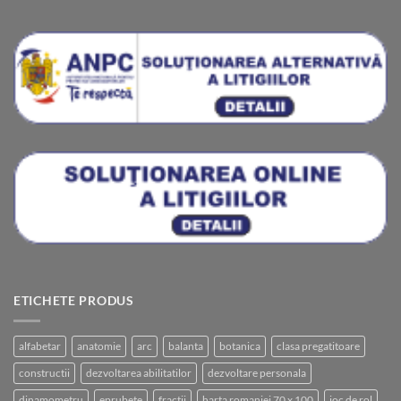
ETICHETE PRODUS
alfabetar
anatomie
arc
balanta
botanica
clasa pregatitoare
constructii
dezvoltarea abilitatilor
dezvoltare personala
dinamometru
eprubete
fractii
harta romaniei 70 x 100
joc de rol