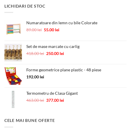
a
este:
LICHIDARI DE STOC
fost:
10.00 lei.
12.00 lei.
Numaratoare din lemn cu bile Colorate
Prețul
Prețul
89.00
lei
55.00
lei
inițial
curent
a
este:
fost:
55.00 lei.
Set de mase marcate cu carlig
89.00 lei.
Prețul
Prețul
418.00
lei
250.00
lei
inițial
curent
a
este:
Forme geometrice plane plastic - 48 piese
fost:
250.00 lei.
418.00 lei.
192.00
lei
Termometru de Clasa Gigant
Prețul
Prețul
463.00
lei
377.00
lei
inițial
curent
a
este:
fost:
377.00 lei.
CELE MAI BUNE OFERTE
463.00 lei.