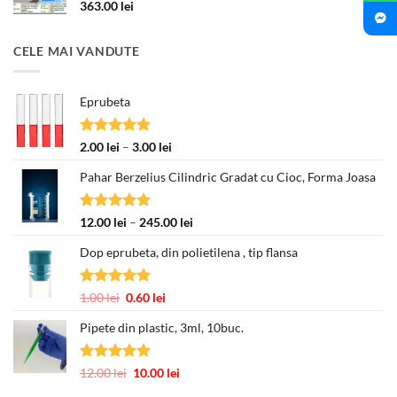
363.00
lei
CELE MAI VANDUTE
Eprubeta
Evaluat la
Interval
2.00
lei
–
3.00
lei
5.00
din 5
de
Pahar Berzelius Cilindric Gradat cu Cioc, Forma Joasa
prețuri:
2.00 lei
până
Evaluat la
Interval
12.00
lei
–
245.00
lei
la
5.00
din 5
de
3.00 lei
Dop eprubeta, din polietilena , tip flansa
prețuri:
12.00 lei
până
Evaluat la
Prețul
Prețul
1.00
lei
0.60
lei
la
5.00
din 5
inițial
curent
245.00 lei
Pipete din plastic, 3ml, 10buc.
a
este:
fost:
0.60 lei.
1.00 lei.
Evaluat la
Prețul
Prețul
12.00
lei
10.00
lei
5.00
din 5
inițial
curent