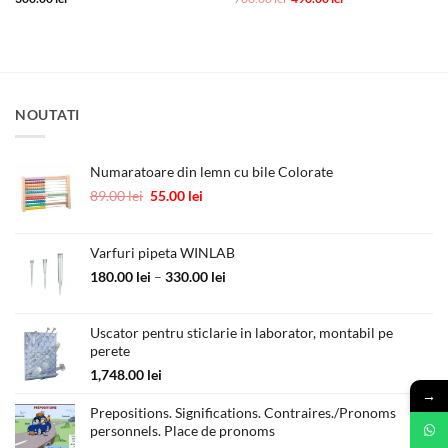
inițial
curent
a
este:
fost:
490.00 lei.
706.00 lei.
NOUTATI
Numaratoare din lemn cu bile Colorate
Prețul
Prețul
89.00
lei
55.00
lei
inițial
curent
a
este:
fost:
55.00 lei.
Varfuri pipeta WINLAB
89.00 lei.
Interval
180.00
lei
–
330.00
lei
de
prețuri:
Uscator pentru sticlarie in laborator, montabil pe
180.00 lei
perete
până
la
1,748.00
lei
330.00 lei
→
Prepositions. Significations. Contraires./Pronoms
personnels. Place de pronoms