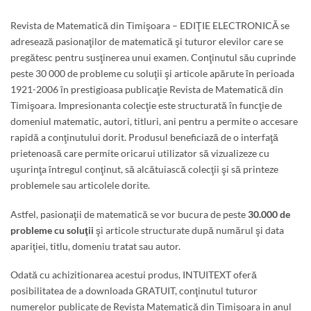
Revista de Matematică din Timişoara – EDIŢIE ELECTRONICĂ se
adresează pasionaţilor de matematică şi tuturor elevilor care se
pregătesc pentru susţinerea unui examen. Conţinutul său cuprinde
peste 30 000 de probleme cu soluţii şi articole apărute în perioada
1921-2006 în prestigioasa publicaţie Revista de Matematică din
Timişoara. Impresionanta colecţie este structurată în funcţie de
domeniul matematic, autori, titluri, ani pentru a permite o accesare
rapidă a conţinutului dorit. Produsul beneficiază de o interfaţă
prietenoasă care permite oricarui utilizator să vizualizeze cu
uşurinţa întregul conţinut, să alcătuiască colecţii şi să printeze
problemele sau articolele dorite.
Astfel, pasionaţii de matematică se vor bucura de peste
30.000 de
probleme
cu soluţii
şi articole structurate după numărul şi data
apariţiei, titlu, domeniu tratat sau autor.
Odată cu achizitionarea acestui produs, INTUITEXT oferă
posibilitatea de a downloada GRATUIT, conţinutul tuturor
numerelor publicate de Revista Matematică din Timişoara in anul