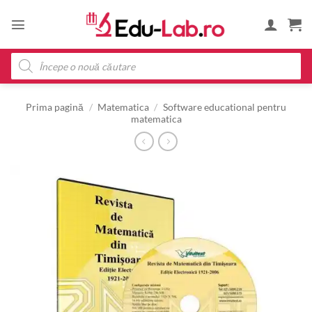
Skip
to
content
Products
search
Prima pagină
/
Matematica
/
Software educational pentru
matematica