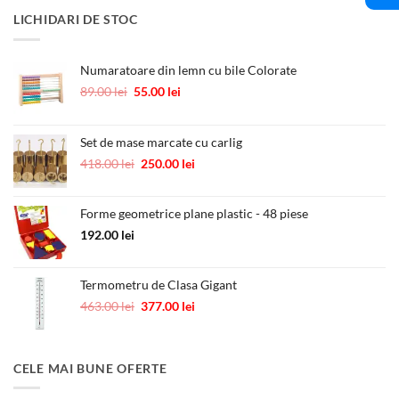
a
este:
LICHIDARI DE STOC
fost:
10.00 lei.
12.00 lei.
Numaratoare din lemn cu bile Colorate
Prețul
Prețul
89.00
lei
55.00
lei
inițial
curent
a
este:
fost:
55.00 lei.
Set de mase marcate cu carlig
89.00 lei.
Prețul
Prețul
418.00
lei
250.00
lei
inițial
curent
a
este:
Forme geometrice plane plastic - 48 piese
fost:
250.00 lei.
418.00 lei.
192.00
lei
Termometru de Clasa Gigant
Prețul
Prețul
463.00
lei
377.00
lei
inițial
curent
a
este:
fost:
377.00 lei.
CELE MAI BUNE OFERTE
463.00 lei.