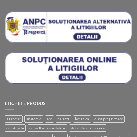
ETICHETE PRODUS
alfabetar
anatomie
arc
balanta
botanica
clasa pregatitoare
constructii
dezvoltarea abilitatilor
dezvoltare personala