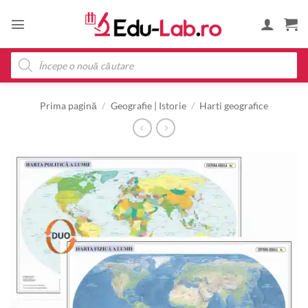
Skip
to
content
Products
search
Prima pagină
/
Geografie | Istorie
/
Harti geografice