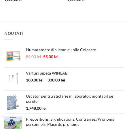
NOUTATI
Numaratoare din lemn cu bile Colorate
Prețul
Prețul
89.00
lei
55.00
lei
inițial
curent
a
este:
fost:
55.00 lei.
Varfuri pipeta WINLAB
89.00 lei.
Interval
180.00
lei
–
330.00
lei
de
prețuri:
Uscator pentru sticlarie in laborator, montabil pe
180.00 lei
perete
până
la
1,748.00
lei
330.00 lei
Prepositions. Significations. Contraires./Pronoms
personnels. Place de pronoms