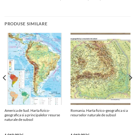
PRODUSE SIMILARE
America de Sud. Harta fizico-
Romania. Harta fizico-geografica si a
geografica si a principalelor resurse
resurselor naturale de subsol
naturale de subsol
1,060.00
lei
1,060.00
lei