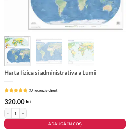
Harta fizica si administrativa a Lumii
(O recenzie client)
Evaluat la
320.00
lei
5
din 5 pe
baza unei
Cantitate Harta fizica si administrativa a Lumii
singure
evaluări
ADAUGĂ ÎN COȘ