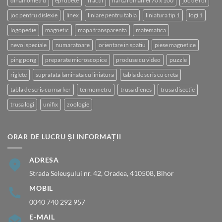
dinamometru
eprubete
fractii
harta romaniei 70 x 100
joc de rol
joc pentru dislexie
linex
liniare pentru tabla
liniatura tip 1
logi 1
logopedie
magnetic
mapa transparenta
matematica
nevoi speciale
numaratoare
orientare in spatiu
piese magnetice
ping pong
preparate microscopice
produse cu video
puzzle
riglete
suprafata laminata cu liniatura
tabla de scris cu creta
tabla de scris cu marker
termometru
trusa dienes
trusa disectie
trusa logi
unifix
zoologie
ORAR DE LUCRU ȘI INFORMAȚII
ADRESA
Strada Seleușului nr. 42, Oradea, 410508, Bihor
MOBIL
0040 740 292 957
E-MAIL