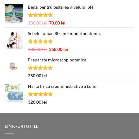
Benzi pentru testarea nivelului pH
Evaluat la
Prețul
Prețul
130.00
lei
70.00
lei
5.00
din 5
inițial
curent
Schelet uman 80 cm - model anatomic
a
este:
fost:
70.00 lei.
130.00 lei.
Evaluat la
Prețul
Prețul
430.00
lei
358.00
lei
5.00
din 5
inițial
curent
Preparate microscop botanica
a
este:
fost:
358.00 lei.
430.00 lei.
Evaluat la
250.00
lei
5.00
din 5
Harta fizica si administrativa a Lumii
Evaluat la
320.00
lei
5.00
din 5
LINK-URI UTILE