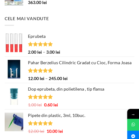
363.00
lei
CELE MAI VANDUTE
Eprubeta
Evaluat la
Interval
2.00
lei
–
3.00
lei
5.00
din 5
de
Pahar Berzelius Cilindric Gradat cu Cioc, Forma Joasa
prețuri:
2.00 lei
până
Evaluat la
Interval
12.00
lei
–
245.00
lei
la
5.00
din 5
de
3.00 lei
Dop eprubeta, din polietilena , tip flansa
prețuri:
12.00 lei
până
Evaluat la
Prețul
Prețul
1.00
lei
0.60
lei
la
5.00
din 5
inițial
curent
→
245.00 lei
Pipete din plastic, 3ml, 10buc.
a
este:
fost:
0.60 lei.
1.00 lei.
Evaluat la
Prețul
Prețul
12.00
lei
10.00
lei
5.00
din 5
inițial
curent