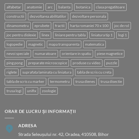
alfabetar
anatomie
arc
balanta
botanica
clasa pregatitoare
constructii
dezvoltarea abilitatilor
dezvoltare personala
dinamometru
eprubete
fractii
harta romaniei 70 x 100
joc de rol
joc pentru dislexie
linex
liniare pentru tabla
liniatura tip 1
logi 1
logopedie
magnetic
mapa transparenta
matematica
nevoi speciale
numaratoare
orientare in spatiu
piese magnetice
ping pong
preparate microscopice
produse cu video
puzzle
riglete
suprafata laminata cu liniatura
tabla de scris cu creta
tabla de scris cu marker
termometru
trusa dienes
trusa disectie
trusa logi
unifix
zoologie
ORAR DE LUCRU ȘI INFORMAȚII
ADRESA
Strada Seleușului nr. 42, Oradea, 410508, Bihor