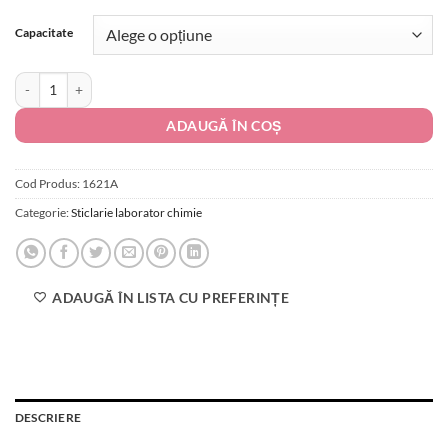
de
singure
prețuri:
evaluări
Capacitate
34.00 lei
până
Cantitate Balon Cotat cu Dop Rodat Clasa A
la
192.00 lei
ADAUGĂ ÎN COȘ
Cod Produs:
1621A
Categorie:
Sticlarie laborator chimie
ADAUGĂ ÎN LISTA CU PREFERINȚE
DESCRIERE