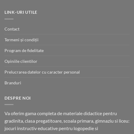
fost:
580.00 lei.
776.00 lei.
LINK-URI UTILE
Contact
Termeni și condiții
Program de fidelitate
Opiniile clientilor
Prelucrarea datelor cu caracter personal
Branduri
DESPRE NOI
Va oferim gama completa de materiale didactice pentru
gradinita, clasa pregatitoare, scoala primara, gimnaziu si liceu:
jocuri instructiv educative pentru logopedie si