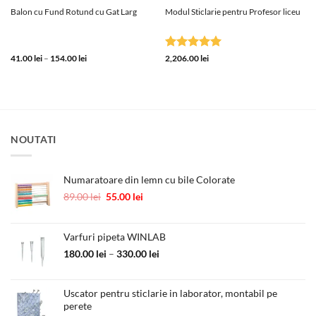
Balon cu Fund Rotund cu Gat Larg
Modul Sticlarie pentru Profesor liceu
Interval
Evaluat la
41.00
lei
–
154.00
lei
2,206.00
lei
de
5
din 5
prețuri:
41.00 lei
până
la
154.00 lei
NOUTATI
Numaratoare din lemn cu bile Colorate
Prețul
Prețul
89.00
lei
55.00
lei
inițial
curent
a
este:
fost:
55.00 lei.
Varfuri pipeta WINLAB
89.00 lei.
Interval
180.00
lei
–
330.00
lei
de
prețuri:
Uscator pentru sticlarie in laborator, montabil pe
180.00 lei
perete
până