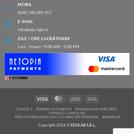
MOBIL
0040 740 292 957
E-MAIL
info@edu-lab.ro
ZILE / ORE LUCRĂTOARE
Luni - Vineri / 9:00 AM - 5:00 PM
Visa
MasterCard
Cash
Bank
On
Transfer
CONTACT
TERMENI ȘI CONDIȚII
PROGRAM DE FIDELITATE
Delivery
OPINIILE CLIENTILOR
PRELUCRAREA DATELOR CU CARACTER PERSONAL
BRANDURI
Copyright 2026 ©
EDULAB S.R.L.