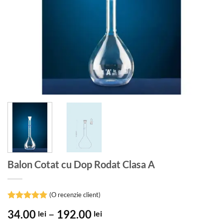
Balon Cotat cu Dop Rodat Clasa A
(O recenzie client)
Evaluat la
Interval
34.00
–
192.00
lei
lei
5
din 5 pe
baza unei