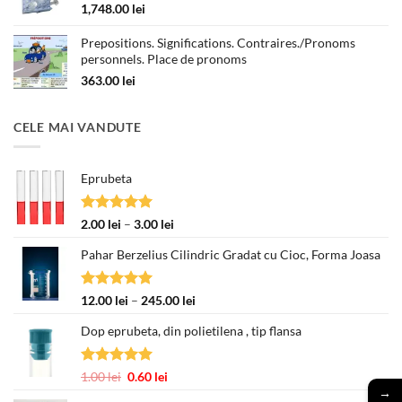
la
1,748.00
lei
330.00 lei
Prepositions. Significations. Contraires./Pronoms
personnels. Place de pronoms
363.00
lei
CELE MAI VANDUTE
Eprubeta
Evaluat la
Interval
2.00
lei
–
3.00
lei
5.00
din 5
de
Pahar Berzelius Cilindric Gradat cu Cioc, Forma Joasa
prețuri:
2.00 lei
până
Evaluat la
Interval
12.00
lei
–
245.00
lei
la
5.00
din 5
de
3.00 lei
Dop eprubeta, din polietilena , tip flansa
prețuri:
12.00 lei
până
Evaluat la
Prețul
Prețul
1.00
lei
0.60
lei
la
5.00
din 5
→
inițial
curent
245.00 lei