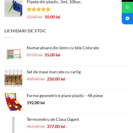
Pipete din plastic, 3ml, 10buc.
a
este:
fost:
0.60 lei.
1.00 lei.
Evaluat la
Prețul
Prețul
12.00
lei
10.00
lei
5.00
din 5
inițial
curent
a
este:
LICHIDARI DE STOC
fost:
10.00 lei.
12.00 lei.
Numaratoare din lemn cu bile Colorate
Prețul
Prețul
89.00
lei
55.00
lei
inițial
curent
a
este:
fost:
55.00 lei.
Set de mase marcate cu carlig
89.00 lei.
Prețul
Prețul
418.00
lei
250.00
lei
inițial
curent
a
este:
Forme geometrice plane plastic - 48 piese
fost:
250.00 lei.
418.00 lei.
192.00
lei
Termometru de Clasa Gigant
Prețul
Prețul
463.00
lei
377.00
lei
inițial
curent