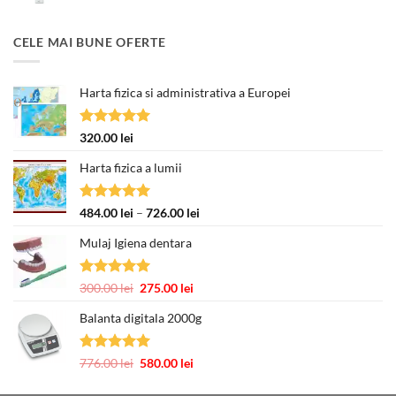
a
este:
fost:
377.00 lei.
CELE MAI BUNE OFERTE
463.00 lei.
Harta fizica si administrativa a Europei
Evaluat la
320.00
lei
5.00
din 5
Harta fizica a lumii
Evaluat la
Interval
484.00
lei
–
726.00
lei
5.00
din 5
de
Mulaj Igiena dentara
prețuri:
484.00 lei
până
Evaluat la
Prețul
Prețul
300.00
lei
275.00
lei
la
5.00
din 5
inițial
curent
726.00 lei
Balanta digitala 2000g
a
este:
fost:
275.00 lei.
300.00 lei.
Evaluat la
Prețul
Prețul
776.00
lei
580.00
lei
5.00
din 5
inițial
curent
a
este: