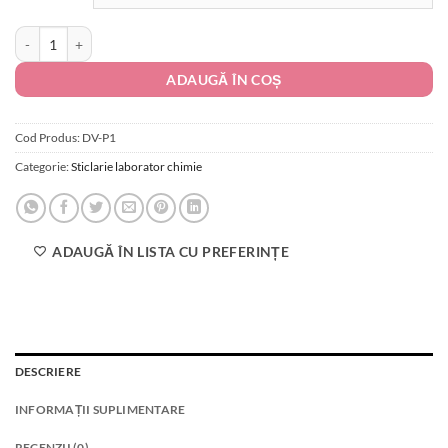
până
Cantitate Sticluta picuratoare cu pipeta
la
35.00 lei
ADAUGĂ ÎN COȘ
Cod Produs:
DV-P1
Categorie:
Sticlarie laborator chimie
ADAUGĂ ÎN LISTA CU PREFERINȚE
DESCRIERE
INFORMAȚII SUPLIMENTARE
RECENZII (0)