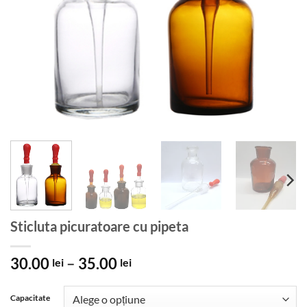
Sticluta picuratoare cu pipeta
Interval
30.00
–
35.00
lei
lei
de
prețuri:
Capacitate
30.00 lei