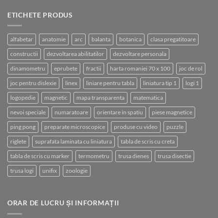
ETICHETE PRODUS
alfabetar
anatomie
arc
balanta
botanica
clasa pregatitoare
constructii
dezvoltarea abilitatilor
dezvoltare personala
dinamometru
eprubete
fractii
harta romaniei 70 x 100
joc de rol
joc pentru dislexie
linex
liniare pentru tabla
liniatura tip 1
logi 1
logopedie
magnetic
mapa transparenta
matematica
nevoi speciale
numaratoare
orientare in spatiu
piese magnetice
ping pong
preparate microscopice
produse cu video
puzzle
riglete
suprafata laminata cu liniatura
tabla de scris cu creta
tabla de scris cu marker
termometru
trusa dienes
trusa disectie
trusa logi
unifix
zoologie
ORAR DE LUCRU ȘI INFORMAȚII