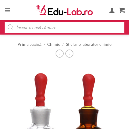
Skip
to
content
Products
search
Prima pagină
/
Chimie
/
Sticlarie laborator chimie