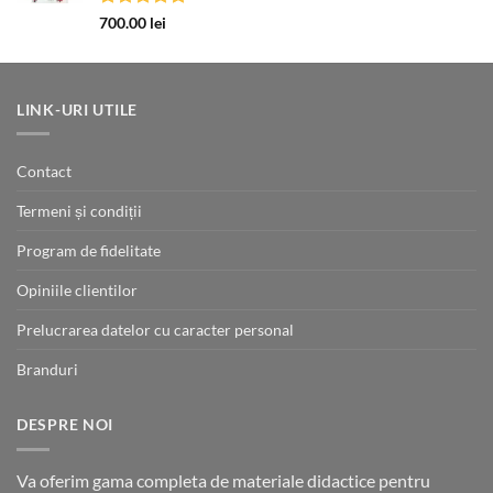
Evaluat la
700.00
lei
5.00
din 5
LINK-URI UTILE
Contact
Termeni și condiții
Program de fidelitate
Opiniile clientilor
Prelucrarea datelor cu caracter personal
Branduri
DESPRE NOI
Va oferim gama completa de materiale didactice pentru