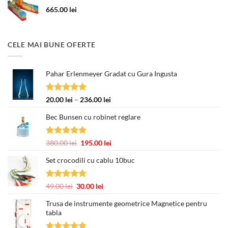
463.00 lei.
665.00
lei
CELE MAI BUNE OFERTE
Pahar Erlenmeyer Gradat cu Gura Ingusta
Evaluat la
Interval
20.00
lei
–
236.00
lei
5.00
din 5
de
Bec Bunsen cu robinet reglare
prețuri:
20.00 lei
până
Evaluat la
Prețul
Prețul
380.00
lei
195.00
lei
la
5.00
din 5
inițial
curent
236.00 lei
Set crocodili cu cablu 10buc
a
este:
fost:
195.00 lei.
380.00 lei.
Evaluat la
Prețul
Prețul
49.00
lei
30.00
lei
5.00
din 5
inițial
curent
Trusa de instrumente geometrice Magnetice pentru
a
este:
tabla
fost:
30.00 lei.
49.00 lei.