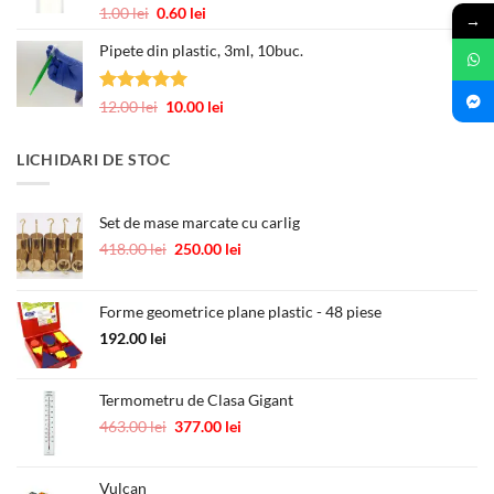
până
Evaluat la
Prețul
Prețul
1.00
lei
0.60
lei
→
la
5.00
din 5
inițial
curent
245.00 lei
Pipete din plastic, 3ml, 10buc.
a
este:
fost:
0.60 lei.
1.00 lei.
Evaluat la
Prețul
Prețul
12.00
lei
10.00
lei
5.00
din 5
inițial
curent
a
este:
LICHIDARI DE STOC
fost:
10.00 lei.
12.00 lei.
Set de mase marcate cu carlig
Prețul
Prețul
418.00
lei
250.00
lei
inițial
curent
a
este:
fost:
250.00 lei.
Forme geometrice plane plastic - 48 piese
418.00 lei.
192.00
lei
Termometru de Clasa Gigant
Prețul
Prețul
463.00
lei
377.00
lei
inițial
curent
a
este:
Vulcan
fost:
377.00 lei.