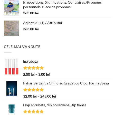
Prepositions. Significations. Contraires./Pronoms
personnels. Place de pronoms
363.00
lei
Adjectivul (1) / Atributul
363.00
lei
CELE MAI VANDUTE
Eprubeta
Evaluat la
Interval
2.00
lei
–
3.00
lei
5.00
din 5
de
Pahar Berzelius Cilindric Gradat cu Cioc, Forma Joasa
prețuri:
2.00 lei
până
Evaluat la
Interval
12.00
lei
–
245.00
lei
la
5.00
din 5
de
3.00 lei
Dop eprubeta, din polietilena , tip flansa
prețuri:
12.00 lei