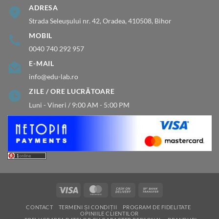
ADRESA
Strada Seleușului nr. 42, Oradea, 410508, Bihor
MOBIL
0040 740 292 957
E-MAIL
info@edu-lab.ro
ZILE / ORE LUCRĂTOARE
Luni - Vineri / 9:00 AM - 5:00 PM
Visa
MasterCard
Cash
Bank
On
Transfer
CONTACT
TERMENI ȘI CONDIȚII
PROGRAM DE FIDELITATE
Delivery
OPINIILE CLIENTILOR