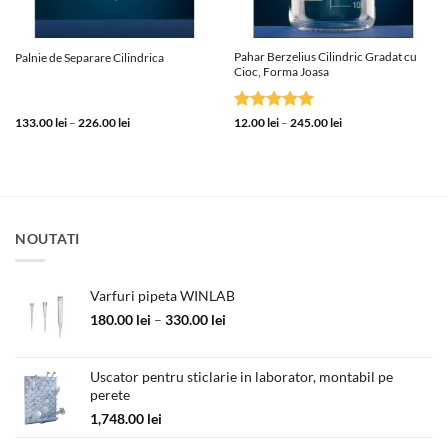
Pahar Berzelius Cilindric Gradat cu
Palnie de Separare Cilindrica
Cioc, Forma Joasa
Interval
Evaluat la
Interval
133.00
lei
–
226.00
lei
12.00
lei
–
245.00
lei
de
de
5
din 5
prețuri:
prețuri:
133.00 lei
12.00 lei
până
până
la
la
226.00 lei
245.00 lei
NOUTATI
Varfuri pipeta WINLAB
Interval
180.00
lei
–
330.00
lei
de
prețuri:
180.00 lei
Uscator pentru sticlarie in laborator, montabil pe
perete
până
la
1,748.00
lei
330.00 lei