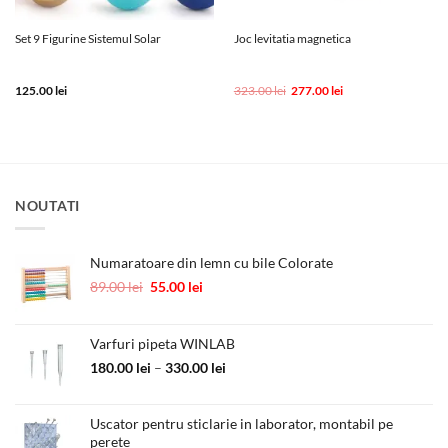
Set 9 Figurine Sistemul Solar
Joc levitatia magnetica
Prețul
Prețul
125.00
lei
323.00
lei
277.00
lei
inițial
curent
a
este:
fost:
277.00 lei.
323.00 lei.
NOUTATI
Numaratoare din lemn cu bile Colorate
Prețul
Prețul
89.00
lei
55.00
lei
inițial
curent
a
este:
fost:
55.00 lei.
Varfuri pipeta WINLAB
89.00 lei.
Interval
180.00
lei
–
330.00
lei
de
prețuri:
Uscator pentru sticlarie in laborator, montabil pe
180.00 lei
perete
până