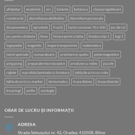
alfabetar
anatomie
arc
balanta
botanica
clasa pregatitoare
constructii
dezvoltarea abilitatilor
dezvoltare personala
dinamometru
eprubete
fractii
harta romaniei 70 x 100
joc de rol
joc pentru dislexie
linex
liniare pentru tabla
liniatura tip 1
logi 1
logopedie
magnetic
mapa transparenta
matematica
nevoi speciale
numaratoare
orientare in spatiu
piese magnetice
ping pong
preparate microscopice
produse cu video
puzzle
riglete
suprafata laminata cu liniatura
tabla de scris cu creta
tabla de scris cu marker
termometru
trusa dienes
trusa disectie
trusa logi
unifix
zoologie
ORAR DE LUCRU ȘI INFORMAȚII
ADRESA
Strada Seleușului nr. 42, Oradea, 410508, Bihor