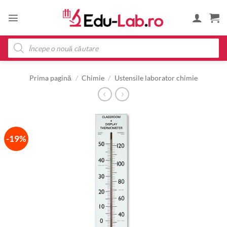
Skip
to
content
Products
search
Prima pagină
/
Chimie
/
Ustensile laborator chimie
-19%