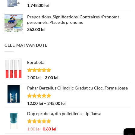
la
1,748.00
lei
330.00 lei
Prepositions. Significations. Contraires./Pronoms
personnels. Place de pronoms
363.00
lei
CELE MAI VANDUTE
Eprubeta
Evaluat la
Interval
2.00
lei
–
3.00
lei
5.00
din 5
de
Pahar Berzelius Cilindric Gradat cu Cioc, Forma Joasa
prețuri:
2.00 lei
până
Evaluat la
Interval
12.00
lei
–
245.00
lei
la
5.00
din 5
de
3.00 lei
Dop eprubeta, din polietilena , tip flansa
prețuri:
12.00 lei
până
Evaluat la
Prețul
Prețul
1.00
lei
0.60
lei
la
→
5.00
din 5
inițial
curent