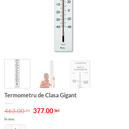
Termometru de Clasa Gigant
Prețul
Prețul
463.00
377.00
lei
lei
inițial
curent
În stoc
a
este:
Cantitate Termometru de Clasa Gigant
fost:
377.00 lei.