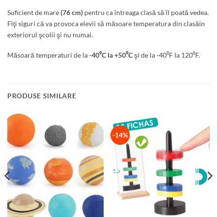
Suficient de mare
(76 cm)
pentru ca întreaga clasă să îl poată vedea.
Fiţi siguri că va provoca elevii să măsoare temperatura din clasăin
exteriorul şcolii şi nu numai.
Măsoară temperaturi de la
-40⁰C la +50⁰C
şi de la -40⁰F la 120⁰F.
PRODUSE SIMILARE
-14%