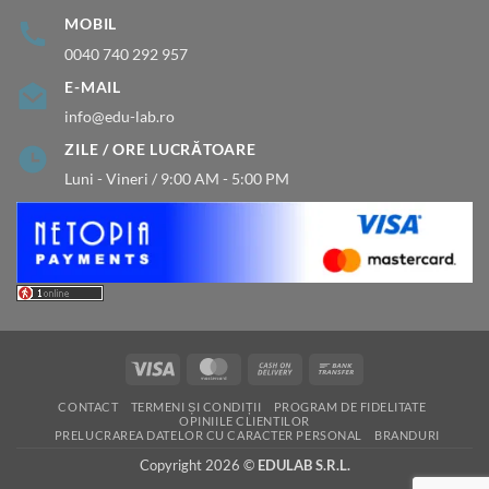
MOBIL
0040 740 292 957
E-MAIL
info@edu-lab.ro
ZILE / ORE LUCRĂTOARE
Luni - Vineri / 9:00 AM - 5:00 PM
Visa
MasterCard
Cash
Bank
On
Transfer
CONTACT
TERMENI ȘI CONDIȚII
PROGRAM DE FIDELITATE
Delivery
OPINIILE CLIENTILOR
PRELUCRAREA DATELOR CU CARACTER PERSONAL
BRANDURI
Copyright 2026 ©
EDULAB S.R.L.