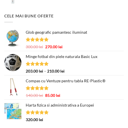
inițial
curent
a
este:
fost:
377.00 lei.
CELE MAI BUNE OFERTE
463.00 lei.
Glob geografic pamantesc iluminat
Evaluat la
Prețul
Prețul
300.00
lei
270.00
lei
5.00
din 5
inițial
curent
Minge fotbal din piele naturala Basic Lux
a
este:
fost:
270.00 lei.
300.00 lei.
Evaluat la
Interval
203.00
lei
–
210.00
lei
5.00
din 5
de
Compas cu Ventuze pentru tabla RE-Plastic®
prețuri:
203.00 lei
până
Evaluat la
Prețul
Prețul
140.00
lei
85.00
lei
la
5.00
din 5
inițial
curent
210.00 lei
Harta fizica si administrativa a Europei
a
este:
fost:
85.00 lei.
140.00 lei.
Evaluat la
320.00
lei
5.00
din 5