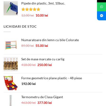
245.00 lei
Pipete din plastic, 3ml, 10buc.
a
este:
fost:
0.60 lei.
1.00 lei.
Evaluat la
Prețul
Prețul
12.00
lei
10.00
lei
5.00
din 5
inițial
curent
a
este:
LICHIDARI DE STOC
fost:
10.00 lei.
12.00 lei.
Numaratoare din lemn cu bile Colorate
Prețul
Prețul
89.00
lei
55.00
lei
inițial
curent
a
este:
fost:
55.00 lei.
Set de mase marcate cu carlig
89.00 lei.
Prețul
Prețul
418.00
lei
250.00
lei
inițial
curent
a
este:
Forme geometrice plane plastic - 48 piese
fost:
250.00 lei.
418.00 lei.
192.00
lei
Termometru de Clasa Gigant
Prețul
Prețul
463.00
lei
377.00
lei