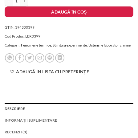
463.00 lei.
ADAUGĂ ÎN COȘ
GTIN:
394300399
Cod Produs:
LER0399
Categorii:
Fenomene termice
,
Stiinta si experimente
,
Ustensile laborator chimie
ADAUGĂ ÎN LISTA CU PREFERINȚE
DESCRIERE
INFORMAȚII SUPLIMENTARE
RECENZII (0)