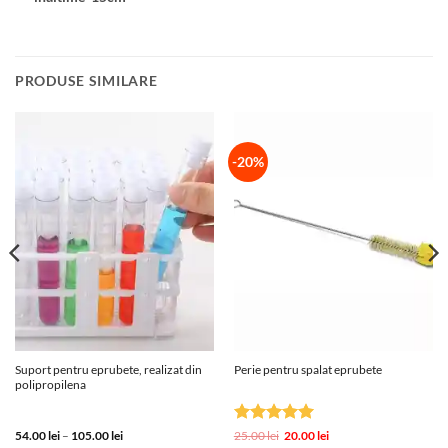
PRODUSE SIMILARE
-20%
Suport pentru eprubete, realizat din
Perie pentru spalat eprubete
polipropilena
Interval
Evaluat la
Prețul
Prețul
54.00
lei
–
105.00
lei
25.00
lei
20.00
lei
de
inițial
curent