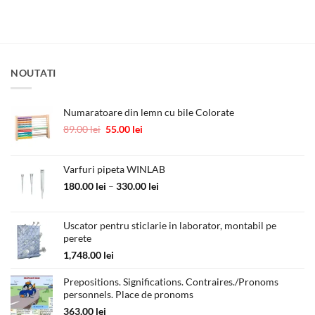
5
din 5
prețuri:
a
este:
54.00 lei
fost:
20.00 lei.
până
25.00 lei.
la
105.00 lei
NOUTATI
Numaratoare din lemn cu bile Colorate
Prețul
Prețul
89.00
lei
55.00
lei
inițial
curent
a
este:
fost:
55.00 lei.
Varfuri pipeta WINLAB
89.00 lei.
Interval
180.00
lei
–
330.00
lei
de
prețuri:
Uscator pentru sticlarie in laborator, montabil pe
180.00 lei
perete
până
la
1,748.00
lei
330.00 lei
Prepositions. Significations. Contraires./Pronoms
personnels. Place de pronoms
363.00
lei