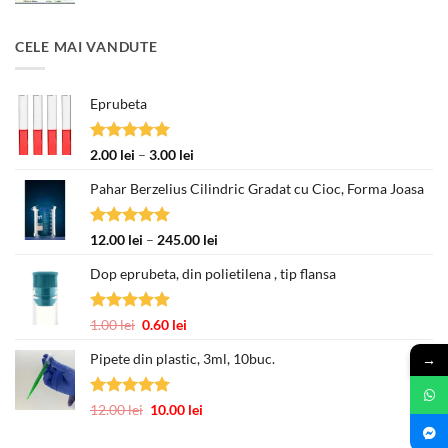
CELE MAI VANDUTE
Eprubeta
Evaluat la
Interval
2.00
lei
–
3.00
lei
5.00
din 5
de
Pahar Berzelius Cilindric Gradat cu Cioc, Forma Joasa
prețuri:
2.00 lei
până
Evaluat la
Interval
12.00
lei
–
245.00
lei
la
5.00
din 5
de
3.00 lei
Dop eprubeta, din polietilena , tip flansa
prețuri:
12.00 lei
până
Evaluat la
Prețul
Prețul
1.00
lei
0.60
lei
la
5.00
din 5
inițial
curent
245.00 lei
Pipete din plastic, 3ml, 10buc.
→
a
este:
fost:
0.60 lei.
1.00 lei.
Evaluat la
Prețul
Prețul
12.00
lei
10.00
lei
5.00
din 5
inițial
curent
a
este: