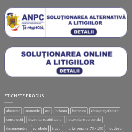
ETICHETE PRODUS
alfabetar
anatomie
arc
balanta
botanica
clasa pregatitoare
constructii
dezvoltarea abilitatilor
dezvoltare personala
dinamometru
eprubete
fractii
harta romaniei 70 x 100
joc de rol