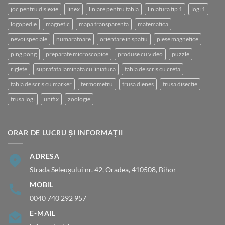
joc pentru dislexie
linex
liniare pentru tabla
liniatura tip 1
logi 1
logopedie
magnetic
mapa transparenta
matematica
nevoi speciale
numaratoare
orientare in spatiu
piese magnetice
ping pong
preparate microscopice
produse cu video
puzzle
riglete
suprafata laminata cu liniatura
tabla de scris cu creta
tabla de scris cu marker
termometru
trusa dienes
trusa disectie
trusa logi
unifix
zoologie
ORAR DE LUCRU ȘI INFORMAȚII
ADRESA
Strada Seleușului nr. 42, Oradea, 410508, Bihor
MOBIL
0040 740 292 957
E-MAIL