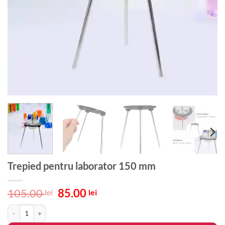
Trepied pentru laborator 150 mm
Prețul
Prețul
105.00
85.00
lei
lei
inițial
curent
Cantitate Trepied pentru laborator 150 mm
a
este:
fost:
85.00 lei.