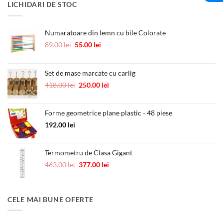
LICHIDARI DE STOC
fost:
10.00 lei.
12.00 lei.
Numaratoare din lemn cu bile Colorate
Prețul
Prețul
89.00
lei
55.00
lei
inițial
curent
a
este:
fost:
55.00 lei.
Set de mase marcate cu carlig
89.00 lei.
Prețul
Prețul
418.00
lei
250.00
lei
inițial
curent
a
este:
Forme geometrice plane plastic - 48 piese
fost:
250.00 lei.
418.00 lei.
192.00
lei
Termometru de Clasa Gigant
Prețul
Prețul
463.00
lei
377.00
lei
inițial
curent
a
este:
fost:
377.00 lei.
CELE MAI BUNE OFERTE
463.00 lei.