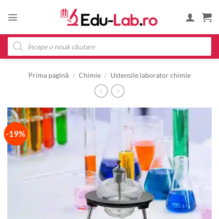
Skip
to
content
Products
search
Prima pagină
/
Chimie
/
Ustensile laborator chimie
-19%