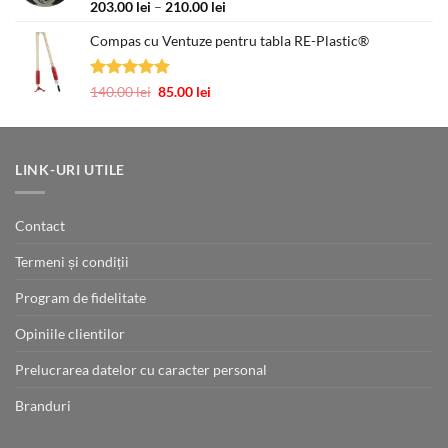
Evaluat la
Interval
203.00
lei
–
210.00
lei
5.00
din 5
de
Compas cu Ventuze pentru tabla RE-Plastic®
prețuri:
203.00 lei
până
Evaluat la
Prețul
Prețul
140.00
lei
85.00
lei
la
5.00
din 5
inițial
curent
210.00 lei
a
este:
fost:
85.00 lei.
140.00 lei.
LINK-URI UTILE
Contact
Termeni și condiții
Program de fidelitate
Opiniile clientilor
Prelucrarea datelor cu caracter personal
Branduri