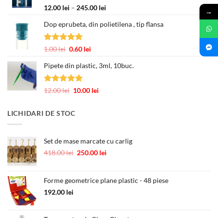
până
Evaluat la
Interval
12.00
lei
–
245.00
lei
→
la
5.00
din 5
de
3.00 lei
Dop eprubeta, din polietilena , tip flansa
prețuri:
12.00 lei
până
Evaluat la
Prețul
Prețul
1.00
lei
0.60
lei
la
5.00
din 5
inițial
curent
245.00 lei
Pipete din plastic, 3ml, 10buc.
a
este:
fost:
0.60 lei.
1.00 lei.
Evaluat la
Prețul
Prețul
12.00
lei
10.00
lei
5.00
din 5
inițial
curent
a
este:
LICHIDARI DE STOC
fost:
10.00 lei.
12.00 lei.
Set de mase marcate cu carlig
Prețul
Prețul
418.00
lei
250.00
lei
inițial
curent
a
este:
fost:
250.00 lei.
Forme geometrice plane plastic - 48 piese
418.00 lei.
192.00
lei