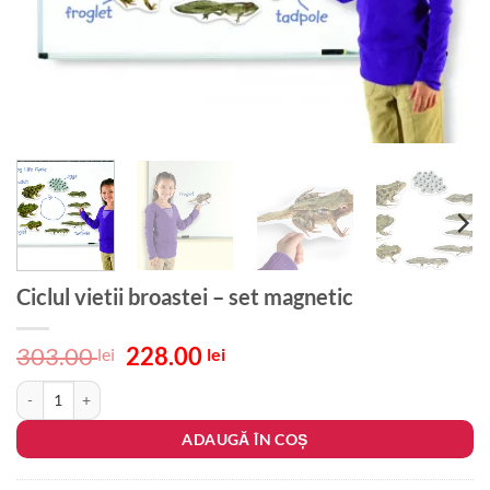
Ciclul vietii broastei – set magnetic
Prețul
Prețul
303.00
228.00
lei
lei
inițial
curent
Cantitate Ciclul vietii broastei - set magnetic
a
este:
fost:
228.00 lei.
ADAUGĂ ÎN COȘ
303.00 lei.