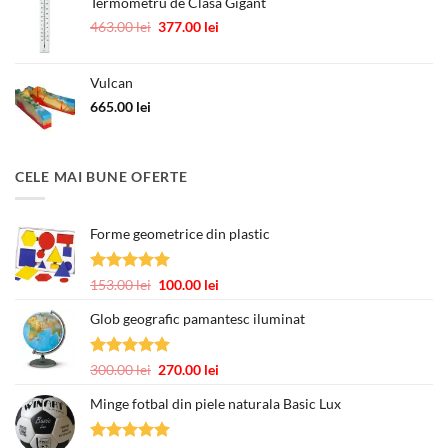
Termometru de Clasa Gigant
Prețul
Prețul
463.00
lei
377.00
lei
inițial
curent
a
este:
Vulcan
fost:
377.00 lei.
463.00 lei.
665.00
lei
CELE MAI BUNE OFERTE
Forme geometrice din plastic
Evaluat la
Prețul
Prețul
153.00
lei
100.00
lei
5.00
din 5
inițial
curent
Glob geografic pamantesc iluminat
a
este:
fost:
100.00 lei.
153.00 lei.
Evaluat la
Prețul
Prețul
300.00
lei
270.00
lei
5.00
din 5
inițial
curent
Minge fotbal din piele naturala Basic Lux
a
este:
fost:
270.00 lei.
300.00 lei.