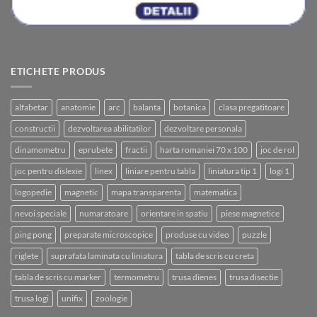
ETICHETE PRODUS
alfabetar
anatomie
arc
balanta
botanica
clasa pregatitoare
constructii
dezvoltarea abilitatilor
dezvoltare personala
dinamometru
eprubete
fractii
harta romaniei 70 x 100
joc de rol
joc pentru dislexie
linex
liniare pentru tabla
liniatura tip 1
logi 1
logopedie
magnetic
mapa transparenta
matematica
nevoi speciale
numaratoare
orientare in spatiu
piese magnetice
ping pong
preparate microscopice
produse cu video
puzzle
riglete
suprafata laminata cu liniatura
tabla de scris cu creta
tabla de scris cu marker
termometru
trusa dienes
trusa disectie
trusa logi
unifix
zoologie