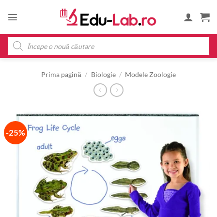
Skip
to
content
Products
search
Prima pagină
/
Biologie
/
Modele Zoologie
-25%