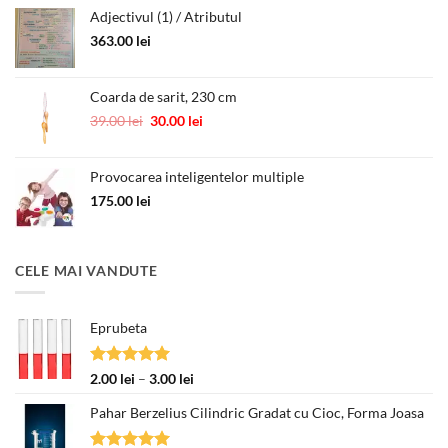
Adjectivul (1) / Atributul
363.00
lei
Coarda de sarit, 230 cm
Prețul
Prețul
39.00
lei
30.00
lei
inițial
curent
a
este:
Provocarea inteligentelor multiple
fost:
30.00 lei.
39.00 lei.
175.00
lei
CELE MAI VANDUTE
Eprubeta
Evaluat la
Interval
2.00
lei
–
3.00
lei
5.00
din 5
de
Pahar Berzelius Cilindric Gradat cu Cioc, Forma Joasa
prețuri:
2.00 lei