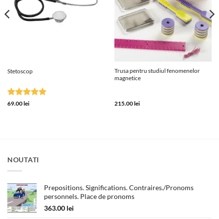
Trusa pentru studiul fenomenelor
Stetoscop
magnetice
Evaluat la
69.00
lei
215.00
lei
5
din 5
NOUTATI
Prepositions. Significations. Contraires./Pronoms
personnels. Place de pronoms
363.00
lei