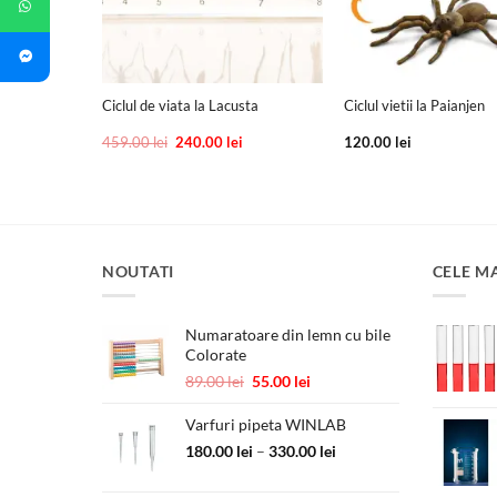
+
+
rilor albi de
Ciclul de viata la Lacusta
Ciclul vietii la Paianjen
Prețul
Prețul
Prețul
i
459.00
lei
240.00
lei
120.00
lei
curent
inițial
curent
este:
a
este:
180.00 lei.
fost:
240.00 lei.
.
459.00 lei.
NOUTATI
CELE M
Numaratoare din lemn cu bile
Colorate
Prețul
Prețul
89.00
lei
55.00
lei
inițial
curent
a
este:
Varfuri pipeta WINLAB
fost:
55.00 lei.
Interval
180.00
lei
–
330.00
lei
89.00 lei.
de
prețuri: