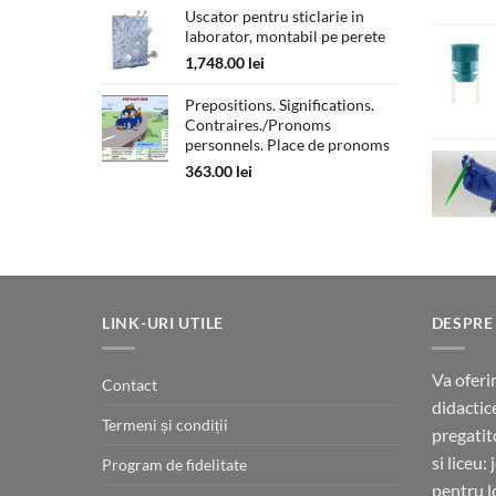
Uscator pentru sticlarie in
180.00 lei
laborator, montabil pe perete
până
la
1,748.00
lei
330.00 lei
Prepositions. Significations.
Contraires./Pronoms
personnels. Place de pronoms
363.00
lei
LINK-URI UTILE
DESPRE
Va oferi
Contact
didactic
Termeni și condiții
pregatit
si liceu:
Program de fidelitate
pentru l