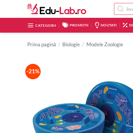
Skip
Products
search
to
content
PROMOTII
NOUTATI
D
CATEGORII
Prima pagină
/
Biologie
/
Modele Zoologie
-21%