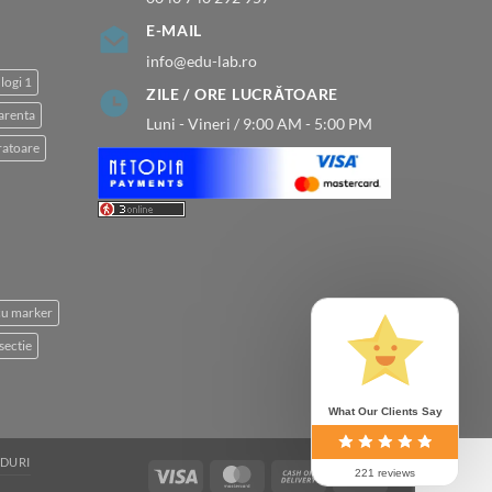
E-MAIL
info@edu-lab.ro
logi 1
ZILE / ORE LUCRĂTOARE
arenta
Luni - Vineri / 9:00 AM - 5:00 PM
atoare
 cu marker
sectie
What Our Clients Say
DURI
Visa
MasterCard
Cash
Bank
221 reviews