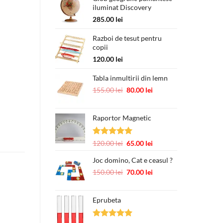
iluminat Discovery
fost:
22.00 lei.
39.00 lei.
285.00
lei
Razboi de tesut pentru
copii
120.00
lei
Tabla inmultirii din lemn
Prețul
Prețul
155.00
lei
80.00
lei
inițial
curent
a
este:
Raportor Magnetic
fost:
80.00 lei.
155.00 lei.
Evaluat la
Prețul
Prețul
120.00
lei
65.00
lei
5.00
din 5
inițial
curent
Joc domino, Cat e ceasul ?
a
este:
fost:
65.00 lei.
Prețul
Prețul
150.00
lei
70.00
lei
120.00 lei.
inițial
curent
a
este:
Eprubeta
fost:
70.00 lei.
150.00 lei.