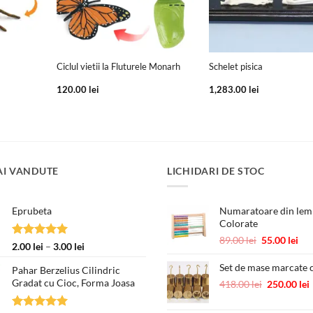
+
+
Ciclul vietii la Fluturele Monarh
Schelet pisica
120.00
lei
1,283.00
lei
AI VANDUTE
LICHIDARI DE STOC
Eprubeta
Numaratoare din lemn
Colorate
Prețul
Pre
89.00
lei
55.00
lei
Evaluat la
Interval
2.00
lei
–
3.00
lei
inițial
cur
5.00
din 5
de
a
est
Set de mase marcate c
Pahar Berzelius Cilindric
prețuri:
fost:
55.
Gradat cu Cioc, Forma Joasa
Prețul
418.00
lei
250.00
lei
2.00 lei
89.00 lei.
inițial
până
a
la