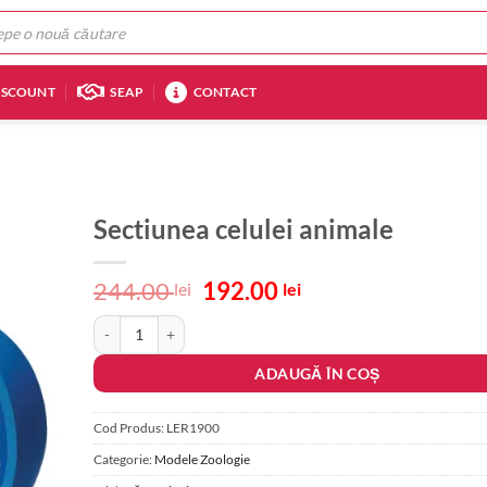
ISCOUNT
SEAP
CONTACT
Sectiunea celulei animale
Prețul
Prețul
244.00
192.00
lei
lei
inițial
curent
Cantitate Sectiunea celulei animale
a
este:
fost:
192.00 lei.
ADAUGĂ ÎN COȘ
244.00 lei.
Cod Produs:
LER1900
Categorie:
Modele Zoologie