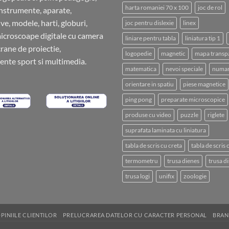
harta romaniei 70 x 100
joc de rol
instrumente, aparate,
ve, modele, harti, globuri,
joc pentru dislexie
linex
microscoape digitale cu camera
liniare pentru tabla
liniatura tip 1
crane de proiectie,
logopedie
magnetic
mapa transp
nte sport si multimedia.
matematica
nevoi speciale
numar
orientare in spatiu
piese magnetice
ping pong
preparate microscopice
produse cu video
puzzle
riglete
suprafata laminata cu liniatura
tabla de scris cu creta
tabla de scris
termometru
trusa dienes
trusa di
trusa logi
unifix
zoologie
PINIILE CLIENTILOR
PRELUCRAREA DATELOR CU CARACTER PERSONAL
BRAN