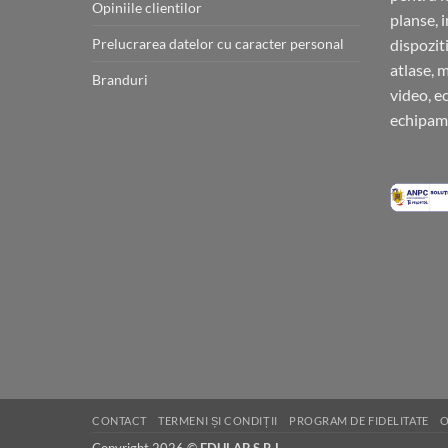
Opiniile clientilor
planse, 
Prelucrarea datelor cu caracter personal
dispoziti
atlase, 
Branduri
video, e
echipame
CONTACT
TERMENI ȘI CONDIȚII
PROGRAM DE FIDELITATE
O
Copyright 2026 ©
EDULAB S.R.L.