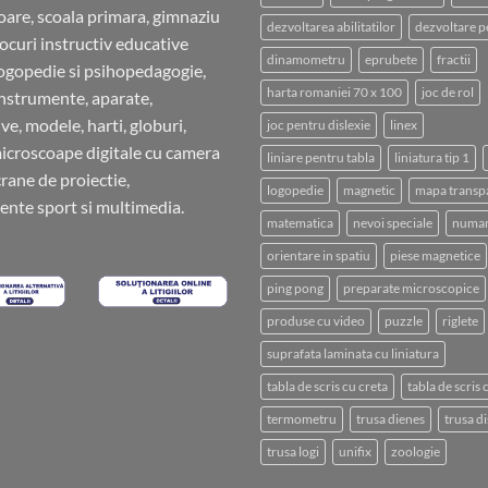
oare, scoala primara, gimnaziu
dezvoltarea abilitatilor
dezvoltare p
 jocuri instructiv educative
dinamometru
eprubete
fractii
ogopedie si psihopedagogie,
harta romaniei 70 x 100
joc de rol
instrumente, aparate,
ve, modele, harti, globuri,
joc pentru dislexie
linex
microscoape digitale cu camera
liniare pentru tabla
liniatura tip 1
crane de proiectie,
logopedie
magnetic
mapa transp
nte sport si multimedia.
matematica
nevoi speciale
numar
orientare in spatiu
piese magnetice
ping pong
preparate microscopice
produse cu video
puzzle
riglete
suprafata laminata cu liniatura
tabla de scris cu creta
tabla de scris
termometru
trusa dienes
trusa di
trusa logi
unifix
zoologie