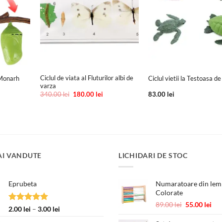
+
+
Ciclul de viata al Fluturilor albi de
e Monarh
Ciclul vietii la Testoasa d
varza
Prețul
Prețul
340.00
lei
180.00
lei
83.00
lei
inițial
curent
a
este:
fost:
180.00 lei.
340.00 lei.
AI VANDUTE
LICHIDARI DE STOC
Eprubeta
Numaratoare din lemn
Colorate
Prețul
Pre
89.00
lei
55.00
lei
Evaluat la
Interval
2.00
lei
–
3.00
lei
inițial
cur
5.00
din 5
de