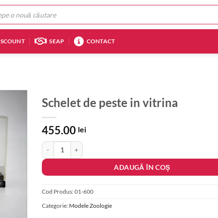
ISCOUNT
SEAP
CONTACT
Schelet de peste in vitrina
455.00
lei
Cantitate Schelet de peste in vitrina
ADAUGĂ ÎN COȘ
Cod Produs:
01-600
Categorie:
Modele Zoologie