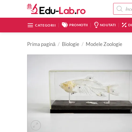
Skip
Products
search
to
content
PROMOTII
NOUTATI
D
CATEGORII
Prima pagină
/
Biologie
/
Modele Zoologie