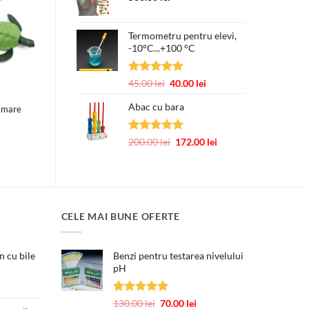
39.00 lei.
Termometru pentru elevi,
-10°C...+100 °C
Evaluat la
Prețul
Prețul
45.00
lei
40.00
lei
5.00
din 5
inițial
curent
Abac cu bara
a
este:
e mare
fost:
40.00 lei.
45.00 lei.
Evaluat la
Prețul
Prețul
200.00
lei
172.00
lei
5.00
din 5
inițial
curent
a
este:
fost:
172.00 lei.
200.00 lei.
CELE MAI BUNE OFERTE
 cu bile
Benzi pentru testarea nivelului
pH
țul
ent
Evaluat la
Prețul
Prețul
130.00
lei
70.00
lei