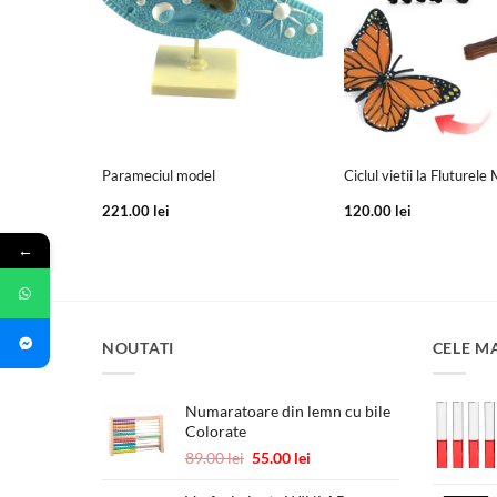
+
+
Parameciul model
Ciclul vietii la Fluturel
221.00
lei
120.00
lei
←
NOUTATI
CELE M
Numaratoare din lemn cu bile
Colorate
Prețul
Prețul
89.00
lei
55.00
lei
inițial
curent