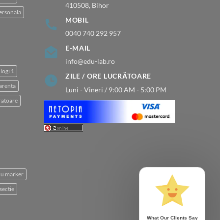
410508, Bihor
ersonala
MOBIL
0040 740 292 957
E-MAIL
info@edu-lab.ro
logi 1
ZILE / ORE LUCRĂTOARE
arenta
Luni - Vineri / 9:00 AM - 5:00 PM
atoare
 cu marker
sectie
What Our Clients Say