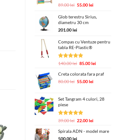
Prețul
Prețul
89.00
lei
55.00
lei
inițial
curent
a
este:
Glob terestru Sirius,
diametru 30 cm
fost:
55.00 lei.
89.00 lei.
201.00
lei
Compas cu Ventuze pentru
tabla RE-Plastic®
Evaluat la
Prețul
Prețul
140.00
lei
85.00
lei
5.00
din 5
inițial
curent
Creta colorata fara praf
a
este:
fost:
85.00 lei.
Prețul
Prețul
80.00
lei
55.00
lei
140.00 lei.
inițial
curent
a
este:
Set Tangram 4 culori, 28
fost:
55.00 lei.
piese
80.00 lei.
Evaluat la
Prețul
Prețul
39.00
lei
22.00
lei
5.00
din 5
inițial
curent
Spirala ADN - model mare
a
este:
fost:
22.00 lei.
500.00
lei