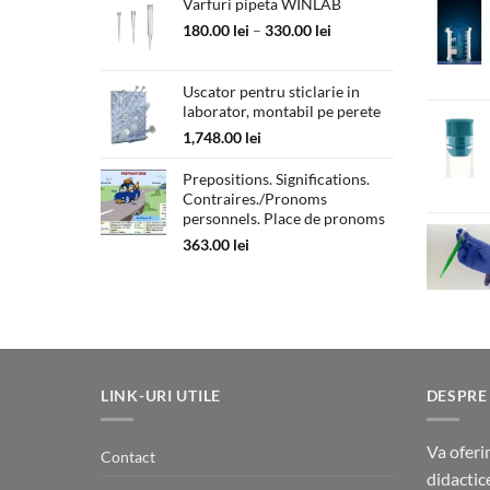
a
este:
Varfuri pipeta WINLAB
fost:
55.00 lei.
Interval
180.00
lei
–
330.00
lei
89.00 lei.
de
prețuri:
Uscator pentru sticlarie in
180.00 lei
laborator, montabil pe perete
până
la
1,748.00
lei
330.00 lei
Prepositions. Significations.
Contraires./Pronoms
personnels. Place de pronoms
363.00
lei
LINK-URI UTILE
DESPRE
Va oferi
Contact
didactic