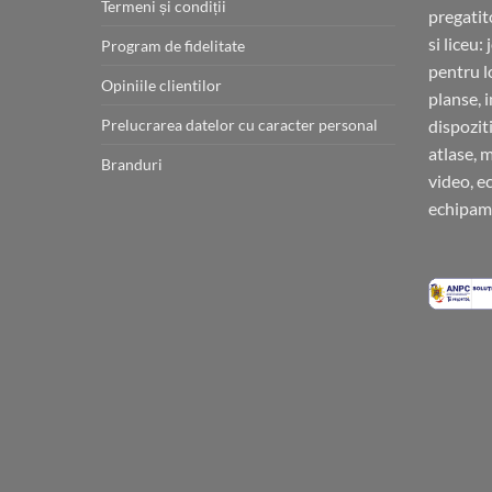
Termeni și condiții
pregatit
si liceu:
Program de fidelitate
pentru l
Opiniile clientilor
planse, 
Prelucrarea datelor cu caracter personal
dispoziti
atlase, 
Branduri
video, e
echipame