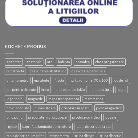
ETICHETE PRODUS
alfabetar
anatomie
arc
balanta
botanica
clasa pregatitoare
constructii
dezvoltarea abilitatilor
dezvoltare personala
dinamometru
eprubete
fractii
harta romaniei 70 x 100
joc de rol
joc pentru dislexie
linex
liniare pentru tabla
liniatura tip 1
logi 1
logopedie
magnetic
mapa transparenta
matematica
nevoi speciale
numaratoare
orientare in spatiu
piese magnetice
ping pong
preparate microscopice
produse cu video
puzzle
riglete
suprafata laminata cu liniatura
tabla de scris cu creta
tabla de scris cu marker
termometru
trusa dienes
trusa disectie