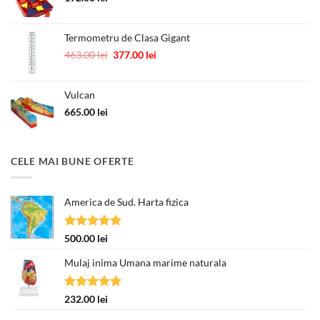
Termometru de Clasa Gigant
Prețul
Prețul
463.00
lei
377.00
lei
inițial
curent
a
este:
Vulcan
fost:
377.00 lei.
463.00 lei.
665.00
lei
CELE MAI BUNE OFERTE
America de Sud. Harta fizica
Evaluat la
500.00
lei
5.00
din 5
Mulaj inima Umana marime naturala
Evaluat la
232.00
lei
5.00
din 5