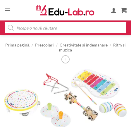
Skip
to
content
Products
search
Prima pagină
/
Prescolari
/
Creativitate si indemanare
/
Ritm si
muzica