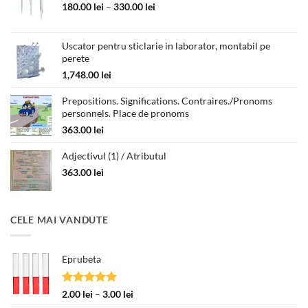
Interval
180.00
lei
–
330.00
lei
de
prețuri:
180.00 lei
Uscator pentru sticlarie in laborator, montabil pe
perete
până
la
1,748.00
lei
330.00 lei
Prepositions. Significations. Contraires./Pronoms
personnels. Place de pronoms
363.00
lei
Adjectivul (1) / Atributul
363.00
lei
CELE MAI VANDUTE
Eprubeta
Evaluat la
Interval
2.00
lei
–
3.00
lei
5.00
din 5
de