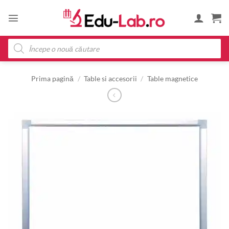
Skip
to
content
Products
search
Prima pagină
/
Table si accesorii
/
Table magnetice