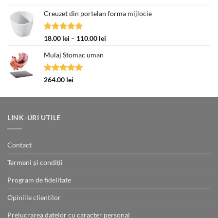
la
5.00
din 5
70.00 lei
Creuzet din portelan forma mijlocie
Evaluat la
Interval
18.00
lei
–
110.00
lei
5.00
din 5
de
Mulaj Stomac uman
prețuri:
18.00 lei
până
Evaluat la
264.00
lei
la
5.00
din 5
110.00 lei
LINK-URI UTILE
Contact
Termeni și condiții
Program de fidelitate
Opiniile clientilor
Prelucrarea datelor cu caracter personal