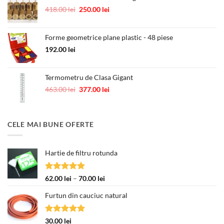
89.00 lei.
Prețul
Prețul
418.00
lei
250.00
lei
inițial
curent
a
este:
Forme geometrice plane plastic - 48 piese
fost:
250.00 lei.
418.00 lei.
192.00
lei
Termometru de Clasa Gigant
Prețul
Prețul
463.00
lei
377.00
lei
inițial
curent
a
este:
fost:
377.00 lei.
CELE MAI BUNE OFERTE
463.00 lei.
Hartie de filtru rotunda
Evaluat la
Interval
62.00
lei
–
70.00
lei
5.00
din 5
de
Furtun din cauciuc natural
prețuri:
62.00 lei
până
Evaluat la
30.00
lei