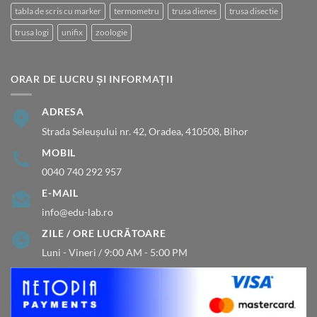
tabla de scris cu marker
termometru
trusa dienes
trusa disectie
trusa logi
unifix
zoologie
ORAR DE LUCRU ȘI INFORMAȚII
ADRESA
Strada Seleușului nr. 42, Oradea, 410508, Bihor
MOBIL
0040 740 292 957
E-MAIL
info@edu-lab.ro
ZILE / ORE LUCRĂTOARE
Luni - Vineri / 9:00 AM - 5:00 PM