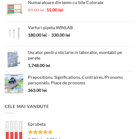
Numaratoare din lemn cu bile Colorate
Prețul
Prețul
89.00
lei
55.00
lei
inițial
curent
a
este:
fost:
55.00 lei.
Varfuri pipeta WINLAB
89.00 lei.
Interval
180.00
lei
–
330.00
lei
de
prețuri:
Uscator pentru sticlarie in laborator, montabil pe
180.00 lei
perete
până
la
1,748.00
lei
330.00 lei
Prepositions. Significations. Contraires./Pronoms
personnels. Place de pronoms
363.00
lei
CELE MAI VANDUTE
Eprubeta