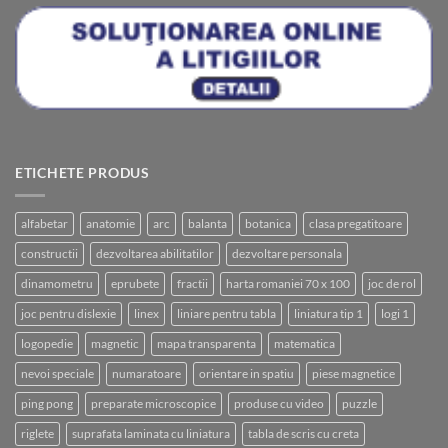
ETICHETE PRODUS
alfabetar
anatomie
arc
balanta
botanica
clasa pregatitoare
constructii
dezvoltarea abilitatilor
dezvoltare personala
dinamometru
eprubete
fractii
harta romaniei 70 x 100
joc de rol
joc pentru dislexie
linex
liniare pentru tabla
liniatura tip 1
logi 1
logopedie
magnetic
mapa transparenta
matematica
nevoi speciale
numaratoare
orientare in spatiu
piese magnetice
ping pong
preparate microscopice
produse cu video
puzzle
riglete
suprafata laminata cu liniatura
tabla de scris cu creta