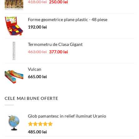
Prețul
Prețul
418.00
lei
250.00
lei
inițial
curent
a
este:
fost:
250.00 lei.
Forme geometrice plane plastic - 48 piese
418.00 lei.
192.00
lei
Termometru de Clasa Gigant
Prețul
Prețul
463.00
lei
377.00
lei
inițial
curent
a
este:
Vulcan
fost:
377.00 lei.
463.00 lei.
665.00
lei
CELE MAI BUNE OFERTE
Glob pamantesc in relief iluminat Uranio
Evaluat la
485.00
lei
5.00
din 5