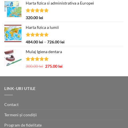
Harta fizica si administrativa a Europei
Evaluat la
320.00
lei
5.00
din 5
Harta fizica a lumii
Evaluat la
Interval
484.00
lei
–
726.00
lei
5.00
din 5
de
Mulaj Igiena dentara
prețuri:
484.00 lei
până
Evaluat la
Prețul
Prețul
300.00
lei
275.00
lei
la
5.00
din 5
inițial
curent
726.00 lei
a
este:
fost:
275.00 lei.
300.00 lei.
LINK-URI UTILE
Contact
Termeni și condiții
Program de fidelitate