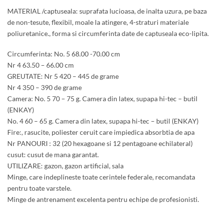
MATERIAL /captuseala: suprafata lucioasa, de inalta uzura, pe baza
de non-tesute, flexibil, moale la atingere, 4-straturi materiale
poliuretanice., forma si circumferinta date de captuseala eco-lipita.
Circumferinta: No. 5 68.00 -70.00 cm
Nr 4 63.50 – 66.00 cm
GREUTATE: Nr 5 420 – 445 de grame
Nr 4 350 – 390 de grame
Camera: No. 5 70 – 75 g. Camera din latex, supapa hi-tec – butil
(ENKAY)
No. 4 60 – 65 g. Camera din latex, supapa hi-tec – butil (ENKAY)
Fire:, rasucite, poliester ceruit care impiedica absorbtia de apa
Nr PANOURI : 32 (20 hexagoane si 12 pentagoane echilateral)
cusut: cusut de mana garantat.
UTILIZARE: gazon, gazon artificial, sala
Minge, care indeplineste toate cerintele federale, recomandata
pentru toate varstele.
Minge de antrenament excelenta pentru echipe de profesionisti.