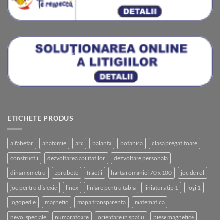
ETICHETE PRODUS
alfabetar
anatomie
arc
balanta
botanica
clasa pregatitoare
constructii
dezvoltarea abilitatilor
dezvoltare personala
dinamometru
eprubete
fractii
harta romaniei 70 x 100
joc de rol
joc pentru dislexie
linex
liniare pentru tabla
liniatura tip 1
logi 1
logopedie
magnetic
mapa transparenta
matematica
nevoi speciale
numaratoare
orientare in spatiu
piese magnetice