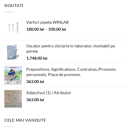
NOUTATI
Varfuri pipeta WINLAB
Interval
180.00
lei
–
330.00
lei
de
prețuri:
180.00 lei
Uscator pentru sticlarie in laborator, montabil pe
perete
până
la
1,748.00
lei
330.00 lei
Prepositions. Significations. Contraires./Pronoms
personnels. Place de pronoms
363.00
lei
Adjectivul (1) / Atributul
363.00
lei
CELE MAI VANDUTE