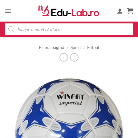
Skip
to
content
Products
search
Prima pagină
/
Sport
/
Fotbal