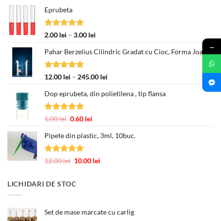
Eprubeta
Evaluat la
Interval
2.00
lei
–
3.00
lei
5.00
din 5
de
→
Pahar Berzelius Cilindric Gradat cu Cioc, Forma Joasa
prețuri:
2.00 lei
până
Evaluat la
Interval
12.00
lei
–
245.00
lei
la
5.00
din 5
de
3.00 lei
Dop eprubeta, din polietilena , tip flansa
prețuri:
12.00 lei
până
Evaluat la
Prețul
Prețul
1.00
lei
0.60
lei
la
5.00
din 5
inițial
curent
245.00 lei
Pipete din plastic, 3ml, 10buc.
a
este:
fost:
0.60 lei.
1.00 lei.
Evaluat la
Prețul
Prețul
12.00
lei
10.00
lei
5.00
din 5
inițial
curent
a
este:
LICHIDARI DE STOC
fost:
10.00 lei.
12.00 lei.
Set de mase marcate cu carlig