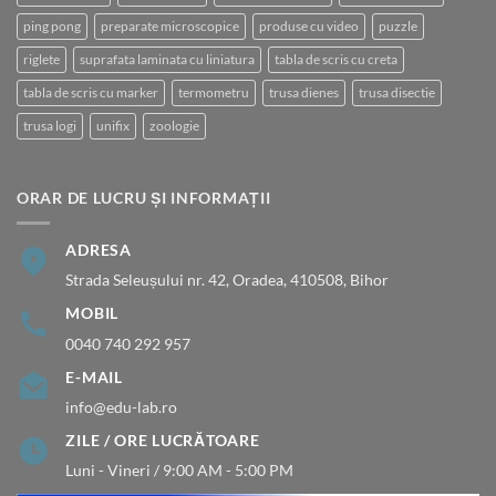
ping pong
preparate microscopice
produse cu video
puzzle
riglete
suprafata laminata cu liniatura
tabla de scris cu creta
tabla de scris cu marker
termometru
trusa dienes
trusa disectie
trusa logi
unifix
zoologie
ORAR DE LUCRU ȘI INFORMAȚII
ADRESA
Strada Seleușului nr. 42, Oradea, 410508, Bihor
MOBIL
0040 740 292 957
E-MAIL
info@edu-lab.ro
ZILE / ORE LUCRĂTOARE
Luni - Vineri / 9:00 AM - 5:00 PM