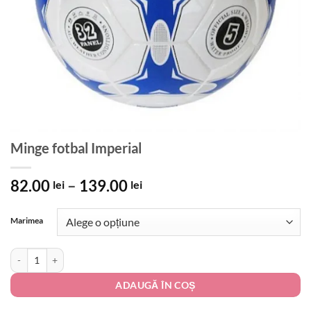
Minge fotbal Imperial
Interval
82.00
–
139.00
lei
lei
de
prețuri:
Marimea
82.00 lei
până
Cantitate Minge fotbal Imperial
la
139.00 lei
ADAUGĂ ÎN COȘ