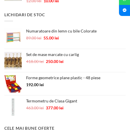
Evaluat la
Prețul
Prețul
12.00
lei
10.00
lei
5.00
din 5
inițial
curent
a
este:
LICHIDARI DE STOC
fost:
10.00 lei.
12.00 lei.
Numaratoare din lemn cu bile Colorate
Prețul
Prețul
89.00
lei
55.00
lei
inițial
curent
a
este:
fost:
55.00 lei.
Set de mase marcate cu carlig
89.00 lei.
Prețul
Prețul
418.00
lei
250.00
lei
inițial
curent
a
este:
Forme geometrice plane plastic - 48 piese
fost:
250.00 lei.
418.00 lei.
192.00
lei
Termometru de Clasa Gigant
Prețul
Prețul
463.00
lei
377.00
lei
inițial
curent
a
este:
fost:
377.00 lei.
CELE MAI BUNE OFERTE
463.00 lei.