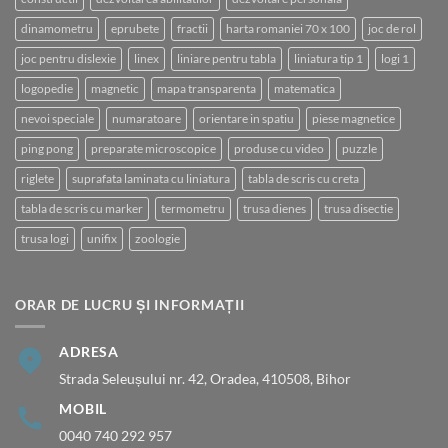
dinamometru
eprubete
fractii
harta romaniei 70 x 100
joc de rol
joc pentru dislexie
linex
liniare pentru tabla
liniatura tip 1
logi 1
logopedie
magnetic
mapa transparenta
matematica
nevoi speciale
numaratoare
orientare in spatiu
piese magnetice
ping pong
preparate microscopice
produse cu video
puzzle
riglete
suprafata laminata cu liniatura
tabla de scris cu creta
tabla de scris cu marker
termometru
trusa dienes
trusa disectie
trusa logi
unifix
zoologie
ORAR DE LUCRU ȘI INFORMAȚII
ADRESA
Strada Seleușului nr. 42, Oradea, 410508, Bihor
MOBIL
0040 740 292 957