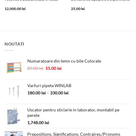
12,000.00
lei
25.00
lei
NOUTATI
Numaratoare din lemn cu bile Colorate
Prețul
Prețul
89.00
lei
55.00
lei
inițial
curent
a
este:
fost:
55.00 lei.
Varfuri pipeta WINLAB
89.00 lei.
Interval
180.00
lei
–
330.00
lei
de
prețuri:
Uscator pentru sticlarie in laborator, montabil pe
180.00 lei
perete
până
la
1,748.00
lei
330.00 lei
Prepositions. Significations. Contraires./Pronoms