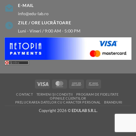
E-MAIL
info@edu-lab.ro
ZILE / ORE LUCRĂTOARE
Luni - Vineri / 9:00 AM - 5:00 PM
Visa
MasterCard
Cash
Bank
On
Transfer
CONTACT
TERMENI ȘI CONDIȚII
PROGRAM DE FIDELITATE
Delivery
OPINIILE CLIENTILOR
PRELUCRAREA DATELOR CU CARACTER PERSONAL
BRANDURI
Copyright 2026 ©
EDULAB S.R.L.