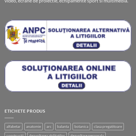
video, ecrane de proiectie, echipamente sport si multimedia.
ETICHETE PRODUS
alfabetar
anatomie
arc
balanta
botanica
clasa pregatitoare
constructii
dezvoltarea abilitatilor
dezvoltare personala