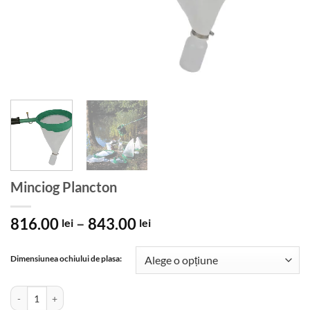
Minciog Plancton
Interval
816.00
–
843.00
lei
lei
de
prețuri:
Dimensiunea ochiului de plasa:
816.00 lei
până
Cantitate Minciog Plancton
la