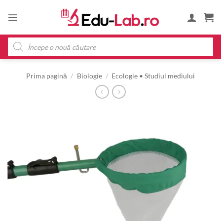
Skip
to
content
Products
search
Prima pagină
/
Biologie
/
Ecologie • Studiul mediului