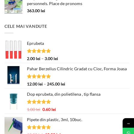
personnels. Place de pronoms
363.00
lei
CELE MAI VANDUTE
Eprubeta
Evaluat la
Interval
2.00
lei
–
3.00
lei
5.00
din 5
de
Pahar Berzelius Cilindric Gradat cu Cioc, Forma Joasa
prețuri:
2.00 lei
până
Evaluat la
Interval
12.00
lei
–
245.00
lei
la
5.00
din 5
de
3.00 lei
Dop eprubeta, din polietilena , tip flansa
prețuri:
12.00 lei
până
Evaluat la
Prețul
Prețul
1.00
lei
0.60
lei
la
5.00
din 5
inițial
curent
245.00 lei
Pipete din plastic, 3ml, 10buc.
a
este:
→
fost:
0.60 lei.
1.00 lei.