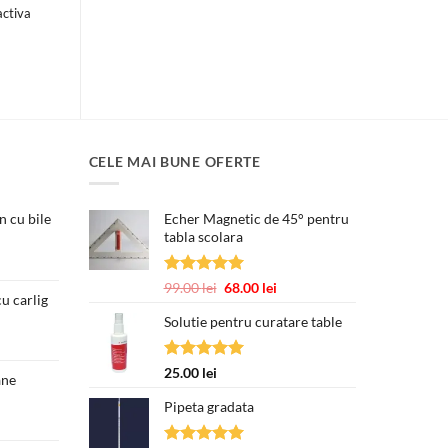
activa
ul
ent
:
00 lei.
CELE MAI BUNE OFERTE
 cu bile
Echer Magnetic de 45° pentru
tabla scolara
țul
ent
Evaluat la
Prețul
Prețul
99.00
lei
68.00
lei
e:
u carlig
5.00
din 5
inițial
curent
00 lei.
Solutie pentru curatare table
Prețul
a
este:
curent
fost:
68.00 lei.
este:
99.00 lei.
Evaluat la
25.00
lei
ane
250.00 lei.
5.00
din 5
Pipeta gradata