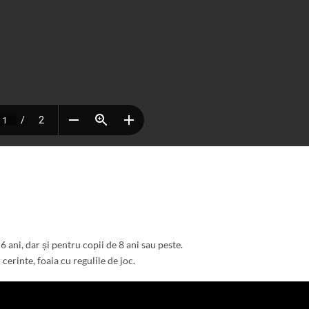
 ani, dar și pentru copii de 8 ani sau peste.
 cerinte, foaia cu regulile de joc.