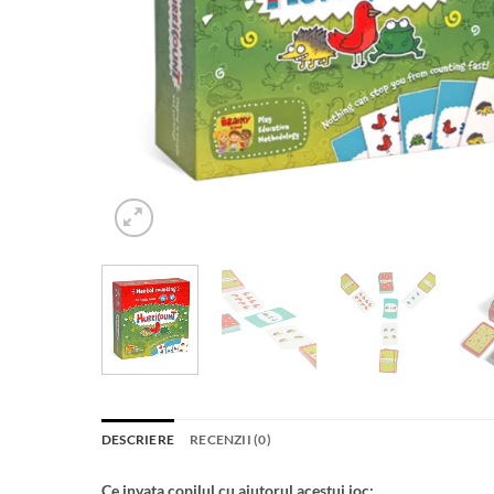
DESCRIERE
RECENZII (0)
Ce invata copilul cu ajutorul acestui joc: