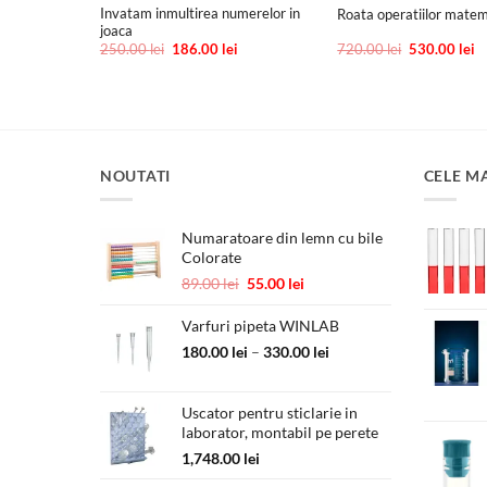
Invatam inmultirea numerelor in
imp – Fractii
Roata operatiilor mate
joaca
Prețul
Prețul
Prețul
Prețul
Pr
i
250.00
lei
186.00
lei
720.00
lei
530.00
lei
curent
inițial
curent
inițial
c
este:
a
este:
a
es
120.00 lei.
fost:
186.00 lei.
fost:
53
.
250.00 lei.
720.00 lei.
NOUTATI
CELE M
Numaratoare din lemn cu bile
Colorate
Prețul
Prețul
89.00
lei
55.00
lei
inițial
curent
a
este:
Varfuri pipeta WINLAB
fost:
55.00 lei.
Interval
180.00
lei
–
330.00
lei
89.00 lei.
de
prețuri:
Uscator pentru sticlarie in
180.00 lei
laborator, montabil pe perete
până
la
1,748.00
lei
330.00 lei