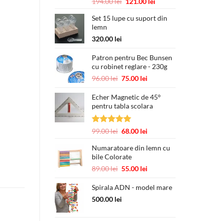
Evaluat la
Prețul
Prețul
194.00
lei
121.00
lei
5.00
din 5
inițial
curent
Set 15 lupe cu suport din
a
este:
lemn
fost:
121.00 lei.
194.00 lei.
320.00
lei
Patron pentru Bec Bunsen
cu robinet reglare - 230g
Prețul
Prețul
96.00
lei
75.00
lei
inițial
curent
a
este:
Echer Magnetic de 45°
pentru tabla scolara
fost:
75.00 lei.
96.00 lei.
Evaluat la
Prețul
Prețul
99.00
lei
68.00
lei
5.00
din 5
inițial
curent
Numaratoare din lemn cu
a
este:
bile Colorate
fost:
68.00 lei.
99.00 lei.
Prețul
Prețul
89.00
lei
55.00
lei
inițial
curent
a
este:
Spirala ADN - model mare
fost:
55.00 lei.
500.00
lei
89.00 lei.