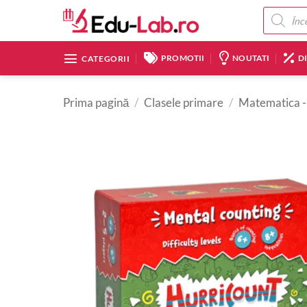
Skip
Products
search
to
content
PROMOTII
NOUTATI
D
CATEGORII
Prima pagină
/
Clasele primare
/
Matematica -