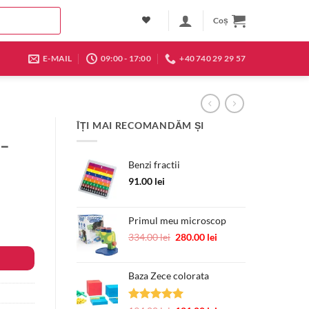
Coș
E-MAIL
09:00 - 17:00
+40 740 29 29 57
ÎȚI MAI RECOMANDĂM ȘI
 –
Benzi fractii
91.00
lei
Primul meu microscop
Prețul
Prețul
334.00
lei
280.00
lei
inițial
curent
a
este:
Baza Zece colorata
fost:
280.00 lei.
334.00 lei.