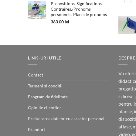
Prepositions. Significations.
Contraires./Pronoms
personnels. Place de pronoms
363.00
lei
LINK-URI UTILE
DESPRE
Va oferi
Contact
didactic
Termeni și condiții
pregatit
si liceu:
Program de fidelitate
pentru l
Opiniile clientilor
planse, 
Prelucrarea datelor cu caracter personal
dispoziti
atlase, 
Branduri
video, e