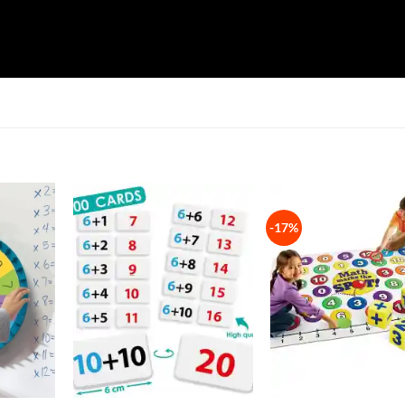
-17%
+
+