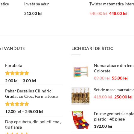
matice
Invata sa aduni
Twister matematica inter
ețul
Prețul
Preț
313.00
lei
540.00
lei
448.00
lei
urent
inițial
cur
te:
a
este
0.00 lei.
fost:
448.
540.00 lei.
AI VANDUTE
LICHIDARI DE STOC
Eprubeta
Numaratoare din lemn
Colorate
Prețul
Pre
89.00
lei
55.00
lei
Evaluat la
Interval
2.00
lei
–
3.00
lei
inițial
cur
5.00
din 5
de
a
est
Set de mase marcate c
Pahar Berzelius Cilindric
prețuri:
fost:
55.
Gradat cu Cioc, Forma Joasa
Prețul
418.00
lei
250.00
lei
2.00 lei
89.00 lei.
inițial
până
a
la
Evaluat la
Interval
12.00
lei
–
245.00
lei
Forme geometrice pl
fost:
3.00 lei
5.00
din 5
de
plastic - 48 piese
418.00 lei.
Dop eprubeta, din polietilena ,
prețuri:
192.00
lei
tip flansa
12.00 lei
până