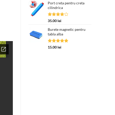
Port creta pentru creta
cilindrica
Evaluat
35.00
lei
la
4.00
din 5
Burete magnetic pentru
tabla alba
Evaluat la
15.00
lei
5.00
din 5