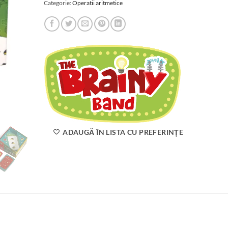
Categorie:
Operatii aritmetice
ADAUGĂ ÎN LISTA CU PREFERINȚE