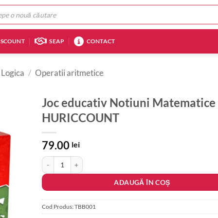
ISCOUNT
SEAP
CONTACT
 Logica
/
Operatii aritmetice
Joc educativ Notiuni Matematice
HURICCOUNT
79.00
lei
Cantitate Joc educativ Notiuni Matematice - HURICCOUNT
ADAUGĂ ÎN COȘ
Cod Produs:
TBB001