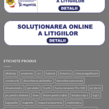
ETICHETE PRODUS
alfabetar
anatomie
arc
balanta
botanica
clasa pregatitoare
constructii
dezvoltarea abilitatilor
dezvoltare personala
dinamometru
eprubete
fractii
harta romaniei 70 x 100
joc de rol
joc pentru dislexie
linex
liniare pentru tabla
liniatura tip 1
logi 1
logopedie
magnetic
mapa transparenta
matematica