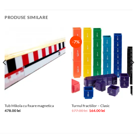
PRODUSE SIMILARE
-7%
Tub Mikola cu fixare magnetica
Turnul fractiilor – Clasic
Prețul
Prețul
478.00
lei
177.00
lei
164.00
lei
inițial
curent
a
este:
fost:
164.00 lei.
177.00 lei.