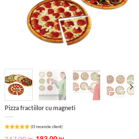
Pizza fractiilor cu magneti
(O recenzie client)
Evaluat la
Prețul
Prețul
247.00
183.00
lei
lei