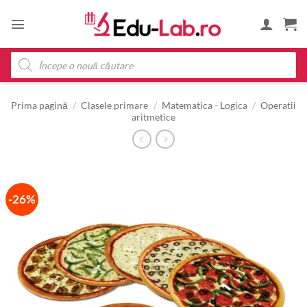
Skip
to
content
Products
search
Prima pagină
/
Clasele primare
/
Matematica - Logica
/
Operatii
aritmetice
-26%