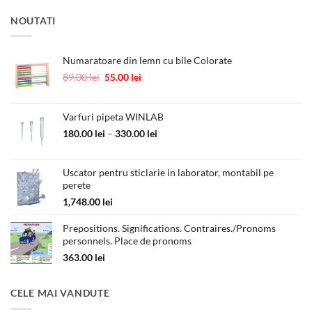
NOUTATI
Numaratoare din lemn cu bile Colorate
Prețul
Prețul
89.00
lei
55.00
lei
inițial
curent
a
este:
fost:
55.00 lei.
Varfuri pipeta WINLAB
89.00 lei.
Interval
180.00
lei
–
330.00
lei
de
prețuri:
Uscator pentru sticlarie in laborator, montabil pe
180.00 lei
perete
până
la
1,748.00
lei
330.00 lei
Prepositions. Significations. Contraires./Pronoms
personnels. Place de pronoms
363.00
lei
CELE MAI VANDUTE