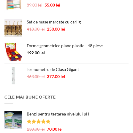
Prețul
Prețul
89.00
lei
55.00
lei
inițial
curent
a
este:
fost:
55.00 lei.
Set de mase marcate cu carlig
89.00 lei.
Prețul
Prețul
418.00
lei
250.00
lei
inițial
curent
a
este:
Forme geometrice plane plastic - 48 piese
fost:
250.00 lei.
418.00 lei.
192.00
lei
Termometru de Clasa Gigant
Prețul
Prețul
463.00
lei
377.00
lei
inițial
curent
a
este:
fost:
377.00 lei.
CELE MAI BUNE OFERTE
463.00 lei.
Benzi pentru testarea nivelului pH
Evaluat la
Prețul
Prețul
130.00
lei
70.00
lei