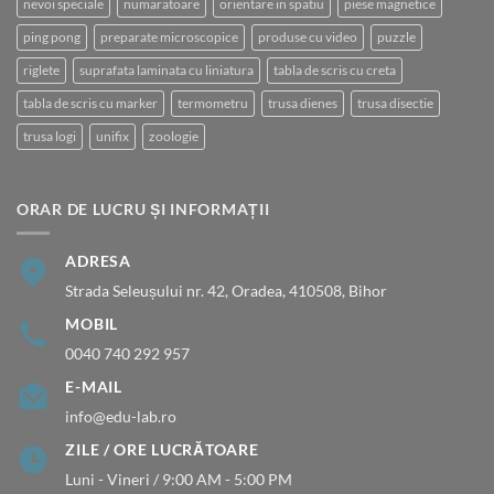
nevoi speciale
numaratoare
orientare in spatiu
piese magnetice
ping pong
preparate microscopice
produse cu video
puzzle
riglete
suprafata laminata cu liniatura
tabla de scris cu creta
tabla de scris cu marker
termometru
trusa dienes
trusa disectie
trusa logi
unifix
zoologie
ORAR DE LUCRU ȘI INFORMAȚII
ADRESA
Strada Seleușului nr. 42, Oradea, 410508, Bihor
MOBIL
0040 740 292 957
E-MAIL
info@edu-lab.ro
ZILE / ORE LUCRĂTOARE
Luni - Vineri / 9:00 AM - 5:00 PM