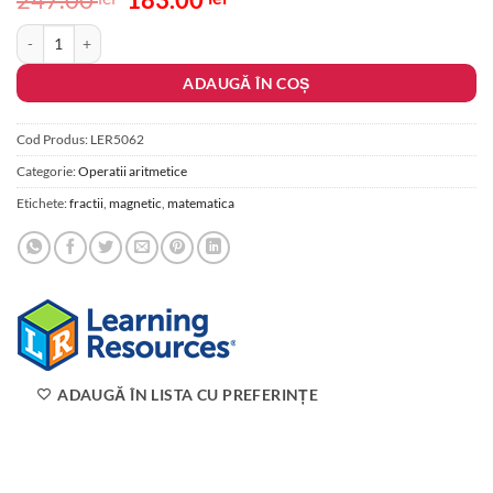
5
din 5 pe
inițial
curent
baza unei
Cantitate Pizza fractiilor cu magneti
singure
a
este:
evaluări
fost:
183.00 lei.
ADAUGĂ ÎN COȘ
247.00 lei.
Cod Produs:
LER5062
Categorie:
Operatii aritmetice
Etichete:
fractii
,
magnetic
,
matematica
ADAUGĂ ÎN LISTA CU PREFERINȚE