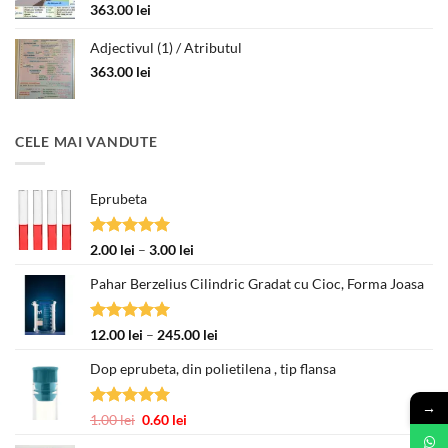
363.00
lei
Adjectivul (1) / Atributul
363.00
lei
CELE MAI VANDUTE
Eprubeta
Evaluat la
Interval
2.00
lei
–
3.00
lei
5.00
din 5
de
Pahar Berzelius Cilindric Gradat cu Cioc, Forma Joasa
prețuri:
2.00 lei
până
Evaluat la
Interval
12.00
lei
–
245.00
lei
la
5.00
din 5
de
3.00 lei
Dop eprubeta, din polietilena , tip flansa
prețuri:
12.00 lei
→
până
Evaluat la
Prețul
Prețul
1.00
lei
0.60
lei
la
5.00
din 5
inițial
curent
245.00 lei