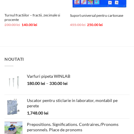
Turnul fractiilor – fractii, zecimale si
Suport universal pentru cartonase
procente
Prețul
Prețul
Prețul
Prețul
230.00
lei
140.00
lei
455.00
lei
250.00
lei
inițial
curent
inițial
curent
a
este:
a
este:
fost:
140.00 lei.
fost:
250.00 lei.
230.00 lei.
455.00 lei.
NOUTATI
Varfuri pipeta WINLAB
Interval
180.00
lei
–
330.00
lei
de
prețuri:
180.00 lei
Uscator pentru sticlarie in laborator, montabil pe
perete
până
la
1,748.00
lei
330.00 lei
Prepositions. Significations. Contraires./Pronoms
personnels. Place de pronoms