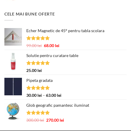
CELE MAI BUNE OFERTE
Echer Magnetic de 45° pentru tabla scolara
Evaluat la
Prețul
Prețul
99.00
lei
68.00
lei
5.00
din 5
inițial
curent
Solutie pentru curatare table
a
este:
fost:
68.00 lei.
99.00 lei.
Evaluat la
25.00
lei
5.00
din 5
Pipeta gradata
Evaluat la
Interval
30.00
lei
–
63.00
lei
5.00
din 5
de
Glob geografic pamantesc iluminat
prețuri:
30.00 lei
până
Evaluat la
Prețul
Prețul
300.00
lei
270.00
lei
la
5.00
din 5
inițial
curent
63.00 lei
a
este: