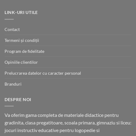
fost:
270.00 lei.
300.00 lei.
LINK-URI UTILE
Contact
Termeni și condiții
Program de fidelitate
Opiniile clientilor
Prelucrarea datelor cu caracter personal
Branduri
DESPRE NOI
Va oferim gama completa de materiale didactice pentru
gradinita, clasa pregatitoare, scoala primara, gimnaziu si liceu:
jocuri instructiv educative pentru logopedie si