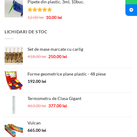
Pipete din plastic, 3ml, 10buc.
a
este:
fost:
0.60 lei.
1.00 lei.
Evaluat la
Prețul
Prețul
12.00
lei
10.00
lei
5.00
din 5
inițial
curent
a
este:
LICHIDARI DE STOC
fost:
10.00 lei.
12.00 lei.
Set de mase marcate cu carlig
Prețul
Prețul
418.00
lei
250.00
lei
inițial
curent
a
este:
fost:
250.00 lei.
Forme geometrice plane plastic - 48 piese
418.00 lei.
192.00
lei
Termometru de Clasa Gigant
Prețul
Prețul
463.00
lei
377.00
lei
inițial
curent
a
este:
Vulcan
fost:
377.00 lei.
463.00 lei.
665.00
lei