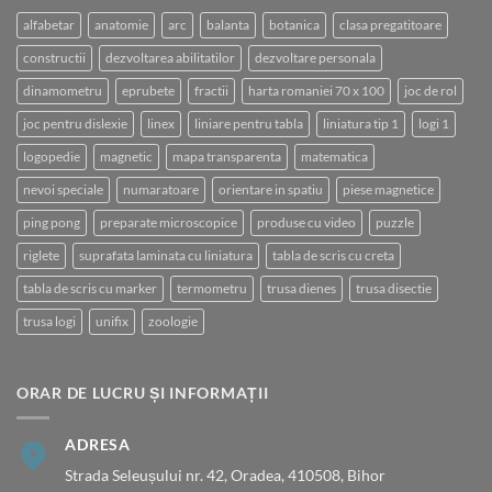
alfabetar
anatomie
arc
balanta
botanica
clasa pregatitoare
constructii
dezvoltarea abilitatilor
dezvoltare personala
dinamometru
eprubete
fractii
harta romaniei 70 x 100
joc de rol
joc pentru dislexie
linex
liniare pentru tabla
liniatura tip 1
logi 1
logopedie
magnetic
mapa transparenta
matematica
nevoi speciale
numaratoare
orientare in spatiu
piese magnetice
ping pong
preparate microscopice
produse cu video
puzzle
riglete
suprafata laminata cu liniatura
tabla de scris cu creta
tabla de scris cu marker
termometru
trusa dienes
trusa disectie
trusa logi
unifix
zoologie
ORAR DE LUCRU ȘI INFORMAȚII
ADRESA
Strada Seleușului nr. 42, Oradea, 410508, Bihor