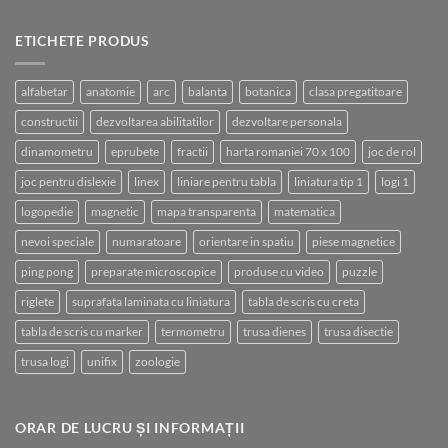
ETICHETE PRODUS
alfabetar
anatomie
arc
balanta
botanica
clasa pregatitoare
constructii
dezvoltarea abilitatilor
dezvoltare personala
dinamometru
eprubete
fractii
harta romaniei 70 x 100
joc de rol
joc pentru dislexie
linex
liniare pentru tabla
liniatura tip 1
logi 1
logopedie
magnetic
mapa transparenta
matematica
nevoi speciale
numaratoare
orientare in spatiu
piese magnetice
ping pong
preparate microscopice
produse cu video
puzzle
riglete
suprafata laminata cu liniatura
tabla de scris cu creta
tabla de scris cu marker
termometru
trusa dienes
trusa disectie
trusa logi
unifix
zoologie
ORAR DE LUCRU ȘI INFORMAȚII