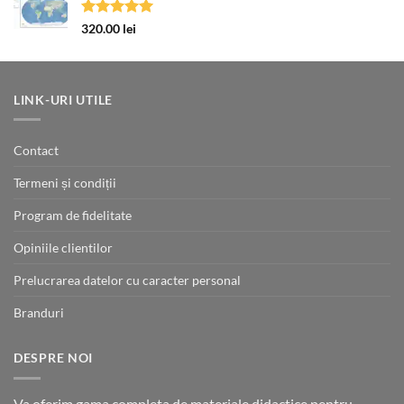
Evaluat la
320.00
lei
5.00
din 5
LINK-URI UTILE
Contact
Termeni și condiții
Program de fidelitate
Opiniile clientilor
Prelucrarea datelor cu caracter personal
Branduri
DESPRE NOI
Va oferim gama completa de materiale didactice pentru