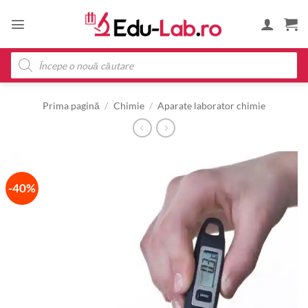
Skip
to
content
Products
search
Prima pagină
/
Chimie
/
Aparate laborator chimie
-40%