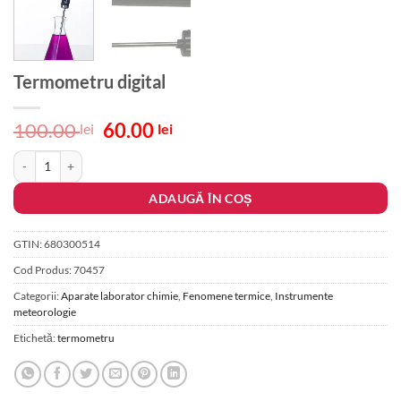
Termometru digital
Prețul
Prețul
100.00
60.00
lei
lei
inițial
curent
Cantitate Termometru digital
a
este:
fost:
60.00 lei.
ADAUGĂ ÎN COȘ
100.00 lei.
GTIN:
680300514
Cod Produs:
70457
Categorii:
Aparate laborator chimie
,
Fenomene termice
,
Instrumente
meteorologie
Etichetă:
termometru