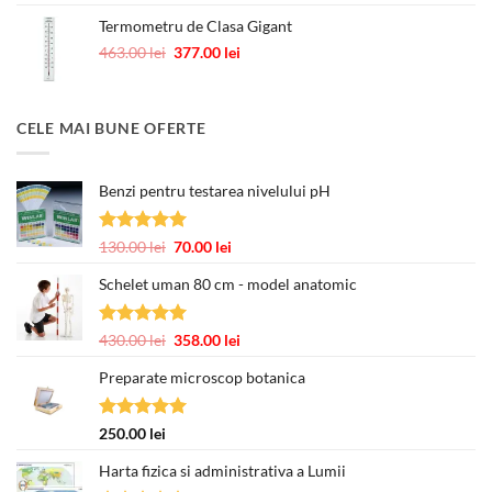
Termometru de Clasa Gigant
Prețul
Prețul
463.00
lei
377.00
lei
inițial
curent
a
este:
fost:
377.00 lei.
CELE MAI BUNE OFERTE
463.00 lei.
Benzi pentru testarea nivelului pH
Evaluat la
Prețul
Prețul
130.00
lei
70.00
lei
5.00
din 5
inițial
curent
Schelet uman 80 cm - model anatomic
a
este:
fost:
70.00 lei.
130.00 lei.
Evaluat la
Prețul
Prețul
430.00
lei
358.00
lei
5.00
din 5
inițial
curent
Preparate microscop botanica
a
este:
fost:
358.00 lei.
430.00 lei.
Evaluat la
250.00
lei
5.00
din 5
Harta fizica si administrativa a Lumii