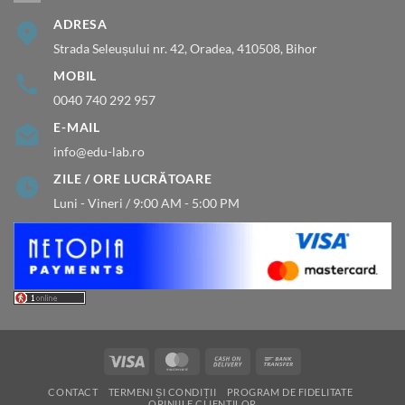
ADRESA
Strada Seleușului nr. 42, Oradea, 410508, Bihor
MOBIL
0040 740 292 957
E-MAIL
info@edu-lab.ro
ZILE / ORE LUCRĂTOARE
Luni - Vineri / 9:00 AM - 5:00 PM
Visa
MasterCard
Cash
Bank
On
Transfer
CONTACT
TERMENI ȘI CONDIȚII
PROGRAM DE FIDELITATE
Delivery
OPINIILE CLIENTILOR