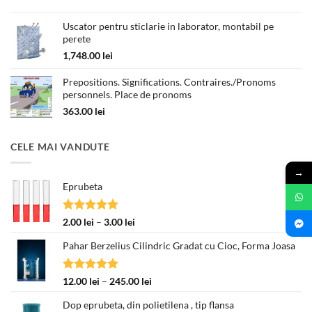
prețuri:
Uscator pentru sticlarie in laborator, montabil pe
180.00 lei
perete
până
la
1,748.00
lei
330.00 lei
Prepositions. Significations. Contraires./Pronoms
personnels. Place de pronoms
363.00
lei
CELE MAI VANDUTE
→
Eprubeta
Evaluat la
Interval
2.00
lei
–
3.00
lei
5.00
din 5
de
Pahar Berzelius Cilindric Gradat cu Cioc, Forma Joasa
prețuri:
2.00 lei
până
Evaluat la
Interval
12.00
lei
–
245.00
lei
la
5.00
din 5
de
3.00 lei
Dop eprubeta, din polietilena , tip flansa
prețuri: