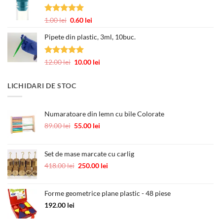
12.00 lei
până
Evaluat la
Prețul
Prețul
1.00
lei
0.60
lei
la
5.00
din 5
inițial
curent
245.00 lei
Pipete din plastic, 3ml, 10buc.
a
este:
fost:
0.60 lei.
1.00 lei.
Evaluat la
Prețul
Prețul
12.00
lei
10.00
lei
5.00
din 5
inițial
curent
a
este:
LICHIDARI DE STOC
fost:
10.00 lei.
12.00 lei.
Numaratoare din lemn cu bile Colorate
Prețul
Prețul
89.00
lei
55.00
lei
inițial
curent
a
este:
fost:
55.00 lei.
Set de mase marcate cu carlig
89.00 lei.
Prețul
Prețul
418.00
lei
250.00
lei
inițial
curent
a
este:
Forme geometrice plane plastic - 48 piese
fost:
250.00 lei.
418.00 lei.
192.00
lei